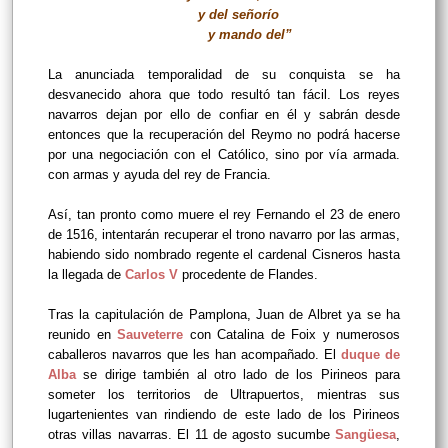
y del señorío
y mando del”
La anunciada temporalidad de su conquista se ha
desvanecido ahora que todo resultó tan fácil. Los reyes
navarros dejan por ello de confiar en él y sabrán desde
entonces que la recuperación del Reymo no podrá hacerse
por una negociación con el Católico, sino por vía armada.
con armas y ayuda del rey de Francia.
Así, tan pronto como muere el rey Fernando el 23 de enero
de 1516, intentarán recuperar el trono navarro por las armas,
habiendo sido nombrado regente el cardenal Cisneros hasta
la llegada de
Carlos V
procedente de Flandes.
Tras la capitulación de Pamplona, Juan de Albret ya se ha
reunido en
Sauveterre
con Catalina de Foix y numerosos
caballeros navarros que les han acompañado. El
duque de
Alba
se dirige también al otro lado de los Pirineos para
someter los territorios de Ultrapuertos, mientras sus
lugartenientes van rindiendo de este lado de los Pirineos
otras villas navarras. El 11 de agosto sucumbe
Sangüesa
,