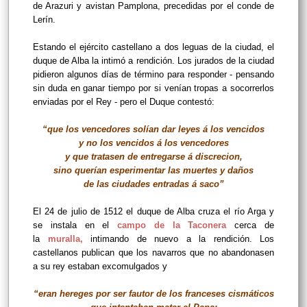
de Arazuri y avistan Pamplona, precedidas por el conde de
Lerín.
Estando el ejército castellano a dos leguas de la ciudad, el
duque de Alba la intimó a rendición. Los jurados de la ciudad
pidieron algunos días de término para responder - pensando
sin duda en ganar tiempo por si venían tropas a socorrerlos
enviadas por el Rey - pero el Duque contestó:
“que los vencedores solían dar leyes á los vencidos
y no los vencidos á los vencedores
y que tratasen de entregarse á discrecion,
sino querían esperimentar las muertes y daños
de las ciudades entradas á saco”
El 24 de julio de 1512 el duque de Alba cruza el río Arga y
se instala en el
campo de la Taconera
cerca de
la
muralla
,
intimando de nuevo a la rendición. Los
castellanos publican que los navarros que no abandonasen
a su rey estaban excomulgados y
“eran hereges por ser fautor de los franceses cismáticos