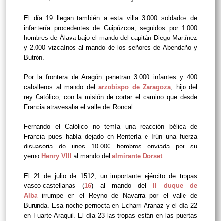
El día 19 llegan también a esta villa 3.000 soldados de
infantería procedentes de Guipúzcoa, seguidos por 1.000
hombres de Álava bajo el mando del capitán Diego Martínez
y 2.000 vizcaínos al mando de los señores de Abendaño y
Butrón.
Por la frontera de Aragón penetran 3.000 infantes y 400
caballeros al mando del
arzobispo de Zaragoza
, hijo del
rey Católico, con la misión de cortar el camino que desde
Francia atravesaba el valle del Roncal.
Fernando el Católico no temía una reacción bélica de
Francia pues había dejado en Rentería e Irún una fuerza
disuasoria de unos 10.000 hombres enviada por su
yerno
Henry VIII
al mando del
almirante Dorset
.
El 21 de julio de 1512, un importante ejército de tropas
vasco-castellanas (
16
) al mando del
II duque de
Alba
irrumpe en el Reyno de Navarra por el valle de
Burunda. Esa noche pernocta en Echarri Aranaz y el día 22
en Huarte-Araquil. El día 23 las tropas están en las puertas