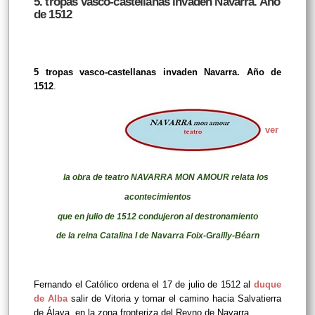
5. tropas vasco-castellanas invaden Navarra. Año
de 1512
5 tropas vasco-castellanas invaden Navarra. Año de
1512
.
ver
la obra de teatro NAVARRA MON AMOUR relata los
acontecimientos
que en julio de 1512 condujeron al destronamiento
de la reina Catalina I de Navarra Foix-Grailly-Béarn
Fernando el Católico ordena el 17 de julio de 1512 al
duque
de Alba
salir de Vitoria y tomar el camino hacia Salvatierra
de Álava, en la zona fronteriza del Reyno de Navarra.