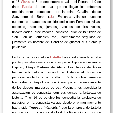
el 18
Viana
, el 3 de septiembre el valle del Roncal, el 9 se
rinde
Tudela
al constatar que no llegan los refuerzos
repetidamente prometidos por la reina Catalina desde
Sauveterre de Bearn (
18
). En cada villa se suceden
numerosos juramentos de fidelidad a don Fernando (villas,
concejos, alcaldes, jurados, vecinos de los valles,
universidades, procuradores, síndicos, prior de la Orden de
San Juan de Jerusalén, etc.), normalmente seguidos de
juramento en nombre del Católico de guardar sus fueros y
privilegios.
La toma de la ciudad de
Estella
había sido llevada a cabo
por
tropas alavesas
conducidas por el Diputado General y
Capitán, Diego Martínez de Álava. Las Juntas de Álava
habían solicitado a Fernando el Católico el honor de
participar en la toma de Estella. El 6 de octubre Fernando
hizo saber a Diego López de Alava que en reconocimiento
de los deseos marciales de esa Provincia les acordaba la
autorización de conquistar con sus gentes la fortaleza de
Estella. Y el 14 de octubre les concedía la exclusiva de
participar en la conquista ya que desde el primer momento
había sido
“nuestra intención”
que la empresa de Estella
perteneciera a las gentes de la dicha Provincia, sin que se