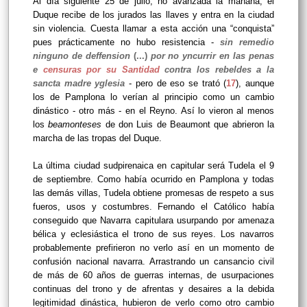
Al día siguiente 25 de julio, no avanzada la mañana, el
Duque recibe de los jurados las llaves y entra en la ciudad
sin violencia. Cuesta llamar a esta acción una “conquista”
pues prácticamente no hubo resistencia -
sin remedio
ninguno de deffension
(...)
por no yncurrir en las penas
e
censuras por su Santidad
contra los rebeldes a la
sancta madre yglesia
- pero de eso se trató (
17
), aunque
los de Pamplona lo verían al principio como un cambio
dinástico - otro más - en el Reyno. Así lo vieron al menos
los
beamonteses
de don Luis de Beaumont que abrieron la
marcha de las tropas del Duque.
La última ciudad sudpirenaica en capitular será Tudela el 9
de septiembre. Como había ocurrido en Pamplona y todas
las demás villas, Tudela obtiene promesas de respeto a sus
fueros, usos y costumbres. Fernando el Católico había
conseguido que Navarra capitulara usurpando por amenaza
bélica y eclesiástica el trono de sus reyes. Los navarros
probablemente prefirieron no verlo así en un momento de
confusión nacional navarra. Arrastrando un cansancio civil
de más de 60 años de guerras internas, de usurpaciones
continuas del trono y de afrentas y desaires a la debida
legitimidad dinástica, hubieron de verlo como otro cambio