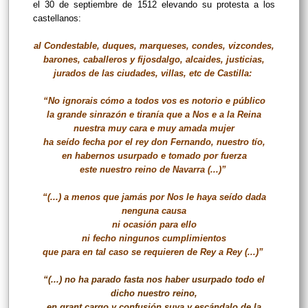
el 30 de septiembre de 1512 elevando su protesta a los
castellanos:
al Condestable, duques, marqueses, condes, vizcondes,
barones, caballeros y fijosdalgo, alcaides, justicias,
jurados de las ciudades, villas, etc de Castilla:
“No ignorais cómo a todos vos es notorio e público
la grande sinrazón e tiranía que a Nos e a la Reina
nuestra muy cara e muy amada mujer
ha seído fecha por el rey don Fernando, nuestro tío,
en habernos usurpado e tomado por fuerza
este nuestro reino de Navarra (...)”
“(...) a menos que jamás por Nos le haya seído dada
nenguna causa
ni ocasión para ello
ni fecho ningunos cumplimientos
que para en tal caso se requieren de Rey a Rey (...)”
“(...) no ha parado fasta nos haber usurpado todo el
dicho nuestro reino,
en grant cargo y confusión suya y escándalo de la