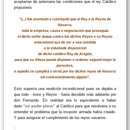
aceptarían de antemano las condiciones que el rey Católico
propusiera:
“(...) fue asentado e concluydo que el Rey e la Reyna de
Navarra,
toda la empresa, causa e negociacion que proseguía
el dicho señor duque contra los dichos Reyes e su Reyno
enterament aya de ser e sea remitida
a la voluntade disposicion
de dicho católico Rey de Aragón,
para que su Alteza pueda disponer e ordenar segund mejor le
pareciere,
e aquello se cumplirá e terná por los dichos reyes de Navarra
sin contravenimiento alguno”.
Esto suponía una rendición incondicional pues se dejaba a
que todo - trono y Reyno - fuera decidido más adelante por
don Fernando. En realidad era lo equivalente a haber
dado
“un poder pleno"
al Católico para que resolviera a su
entender el problema que la invasión armada había creado.
Y para asegurar el cumplimiento de los reyes navarros: