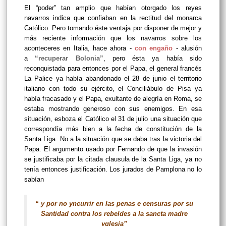
El “poder” tan amplio que habían otorgado los reyes
navarros indica que confiaban en la rectitud del monarca
Católico. Pero tomando éste ventaja por disponer de mejor y
más reciente información que los navarros sobre los
aconteceres en Italia, hace ahora -
con engaño
- alusión
a
“recuperar Bolonia”
, pero ésta ya había sido
reconquistada para entonces por el Papa, el general francés
La Palice ya había abandonado el 28 de junio el territorio
italiano con todo su ejército, el Conciliábulo de Pisa ya
había fracasado y el Papa, exultante de alegría en Roma, se
estaba mostrando generoso con sus enemigos. En esa
situación, esboza el Católico el 31 de julio una situación que
correspondía más bien a la fecha de constitución de la
Santa Liga. No a la situación que se daba tras la victoria del
Papa. El argumento usado por Fernando de que la invasión
se justificaba por la citada clausula de la Santa Liga, ya no
tenía entonces justificación. Los jurados de Pamplona no lo
sabían
“ y por no yncurrir en las penas e censuras por su
Santidad contra los rebeldes a la sancta madre
yglesia”