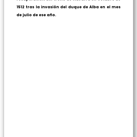
1512 tras la invasión del duque de Alba en el mes
de julio de ese año.