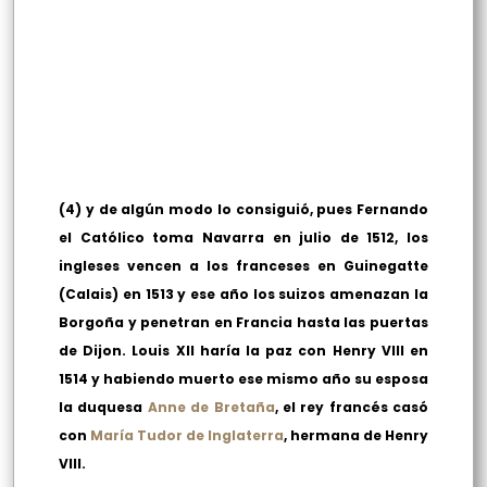
(4) y de algún modo lo consiguió, pues Fernando
el Católico toma Navarra en julio de 1512, los
ingleses vencen a los franceses en Guinegatte
(Calais) en 1513 y ese año los suizos amenazan la
Borgoña y penetran en Francia hasta las puertas
de Dijon. Louis XII haría la paz con Henry VIII en
1514 y habiendo muerto ese mismo año su esposa
la duquesa
Anne de Bretaña
, el rey francés casó
con
María Tudor de Inglaterra
, hermana de Henry
VIII.