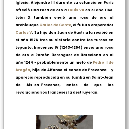
Iglesia. Alejandro III durante su estancia en París
ofreció una rosa de oro a
Louis VII
en el año 1163.
León X también envió una rosa de oro al
archiduque
Carlos de Gante
, el futuro emperador
Carlos V
. Su hijo don Juan de Austria la recibió en
el año 1576 tras su victoria contra los turcos en
Lepanto. Inocencio IV
(1243-1254)
envió una rosa
de oro a Ramón Berenguer de Barcelona en al
año 1244 - probablemente un nieto de
Pedro II de
Aragón
, hijo de Alfonso el conde de Provenza - y
aparecía reproducida en su tumba en Saint-Jean
de Aix-en-Provence, antes de que los
revolucionarios franceses la destruyeran.