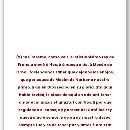
(9)
“Así mesmo, como veis, el cristianísimo rey de
Francia envió á Nos, é á nuestro tio, á Mosén de
Orbal, faciendonos saber que dejados los enojos,
que por causa de Mosén de Narbona nuestro
primo, á quien Dios reciba en su gloria, ata aquí
habia tovido, le place de aquí en adelant tener
amor et alianzas et amiztat con Nos. E por que
seguiendo el consejo y parecer del Católico rey
nuestro tio é senior, é de otros, nuestro deseo
siempre fue y es de tener paz y amor é amiztat