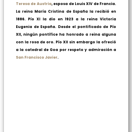
Teresa de Austria
, esposa de Louis XIV de Francia.
La reina María Cristina de España la recibió en
1886. Pío XI la dio en 1923 a la reina Victoria
Eugenia de España. Desde el pontificado de Pío
XII, ningún pontífice ha honrado a reina alguna
con la rosa de oro. Pío XII sin embargo la ofreció
a la catedral de Goa por respeto y admiración a
San Francisco Javier
.