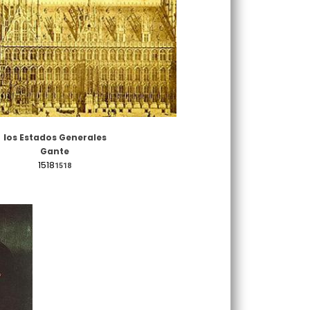
l
os Estados Generales
Gante
1518
1518