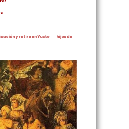
res
os
cación y retiro en Yuste
hijos de