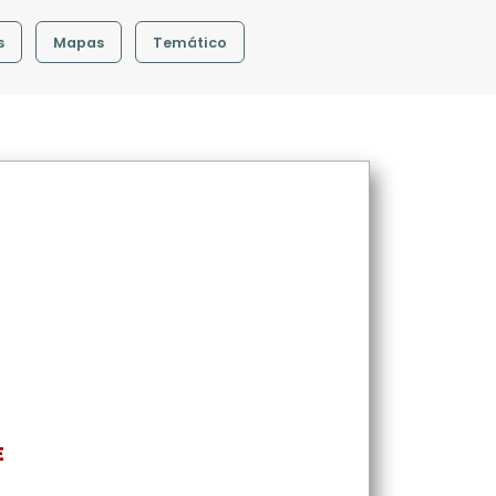
s
Mapas
Temático
E