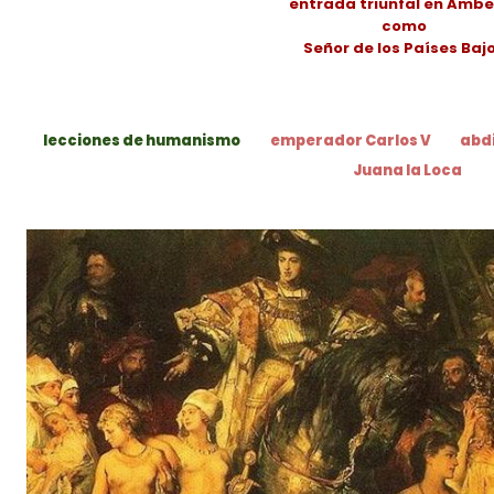
entrada triunfal en Ambe
como
Señor de los Países Baj
lecciones de humanismo
emperador Carlos V
abdi
Juana la Loca