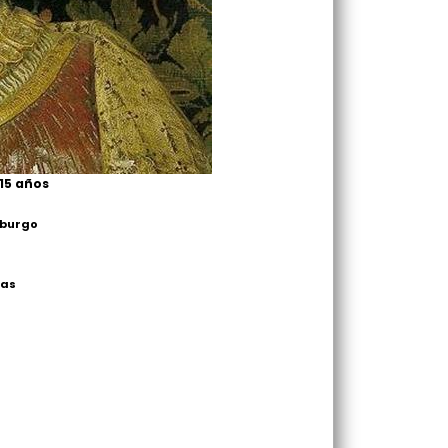
 15 años
sburgo
jas