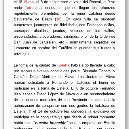
el 18
Viana
, el 3 de septiembre el valle del Roncal, el 9 se
rinde
Tudela
al constatar que no llegan los refuerzos
repetidamente prometidos por la reina Catalina desde
Sauveterre de Bearn (
18
). En cada villa se suceden
numerosos juramentos de fidelidad a don Fernando (villas,
concejos, alcaldes, jurados, vecinos de los valles,
universidades, procuradores, síndicos, prior de la Orden de
San Juan de Jerusalén, etc.), normalmente seguidos de
juramento en nombre del Católico de guardar sus fueros y
privilegios.
La toma de la ciudad de
Estella
había sido llevada a cabo
por
tropas alavesas
conducidas por el Diputado General y
Capitán, Diego Martínez de Álava. Las Juntas de Álava
habían solicitado a Fernando el Católico el honor de
participar en la toma de Estella. El 6 de octubre Fernando
hizo saber a Diego López de Alava que en reconocimiento
de los deseos marciales de esa Provincia les acordaba la
autorización de conquistar con sus gentes la fortaleza de
Estella. Y el 14 de octubre les concedía la exclusiva de
participar en la conquista ya que desde el primer momento
había sido
“nuestra intención”
que la empresa de Estella
perteneciera a las gentes de la dicha Provincia, sin que se