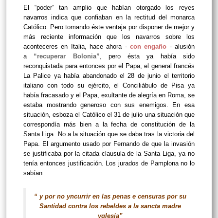
El “poder” tan amplio que habían otorgado los reyes
navarros indica que confiaban en la rectitud del monarca
Católico. Pero tomando éste ventaja por disponer de mejor y
más reciente información que los navarros sobre los
aconteceres en Italia, hace ahora -
con engaño
- alusión
a
“recuperar Bolonia”
, pero ésta ya había sido
reconquistada para entonces por el Papa, el general francés
La Palice ya había abandonado el 28 de junio el territorio
italiano con todo su ejército, el Conciliábulo de Pisa ya
había fracasado y el Papa, exultante de alegría en Roma, se
estaba mostrando generoso con sus enemigos. En esa
situación, esboza el Católico el 31 de julio una situación que
correspondía más bien a la fecha de constitución de la
Santa Liga. No a la situación que se daba tras la victoria del
Papa. El argumento usado por Fernando de que la invasión
se justificaba por la citada clausula de la Santa Liga, ya no
tenía entonces justificación. Los jurados de Pamplona no lo
sabían
“ y por no yncurrir en las penas e censuras por su
Santidad contra los rebeldes a la sancta madre
yglesia”