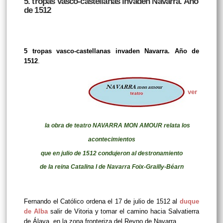
5. tropas vasco-castellanas invaden Navarra. Año
de 1512
5 tropas vasco-castellanas invaden Navarra. Año de
1512
.
ver
la obra de teatro NAVARRA MON AMOUR relata los
acontecimientos
que en julio de 1512 condujeron al destronamiento
de la reina Catalina I de Navarra Foix-Grailly-Béarn
Fernando el Católico ordena el 17 de julio de 1512 al
duque
de Alba
salir de Vitoria y tomar el camino hacia Salvatierra
de Álava, en la zona fronteriza del Reyno de Navarra.