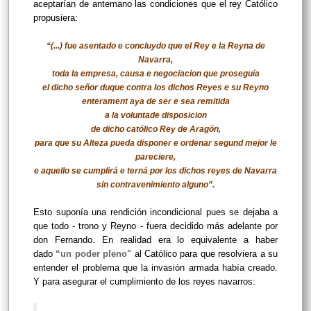
aceptarían de antemano las condiciones que el rey Católico
propusiera:
“(...) fue asentado e concluydo que el Rey e la Reyna de
Navarra,
toda la empresa, causa e negociacion que proseguía
el dicho señor duque contra los dichos Reyes e su Reyno
enterament aya de ser e sea remitida
a la voluntade disposicion
de dicho católico Rey de Aragón,
para que su Alteza pueda disponer e ordenar segund mejor le
pareciere,
e aquello se cumplirá e terná por los dichos reyes de Navarra
sin contravenimiento alguno”.
Esto suponía una rendición incondicional pues se dejaba a
que todo - trono y Reyno - fuera decidido más adelante por
don Fernando. En realidad era lo equivalente a haber
dado
“un poder pleno"
al Católico para que resolviera a su
entender el problema que la invasión armada había creado.
Y para asegurar el cumplimiento de los reyes navarros: