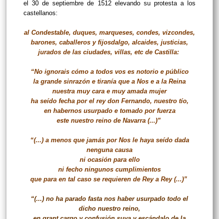
el 30 de septiembre de 1512 elevando su protesta a los
castellanos:
al Condestable, duques, marqueses, condes, vizcondes,
barones, caballeros y fijosdalgo, alcaides, justicias,
jurados de las ciudades, villas, etc de Castilla:
“No ignorais cómo a todos vos es notorio e público
la grande sinrazón e tiranía que a Nos e a la Reina
nuestra muy cara e muy amada mujer
ha seído fecha por el rey don Fernando, nuestro tío,
en habernos usurpado e tomado por fuerza
este nuestro reino de Navarra (...)”
“(...) a menos que jamás por Nos le haya seído dada
nenguna causa
ni ocasión para ello
ni fecho ningunos cumplimientos
que para en tal caso se requieren de Rey a Rey (...)”
“(...) no ha parado fasta nos haber usurpado todo el
dicho nuestro reino,
en grant cargo y confusión suya y escándalo de la