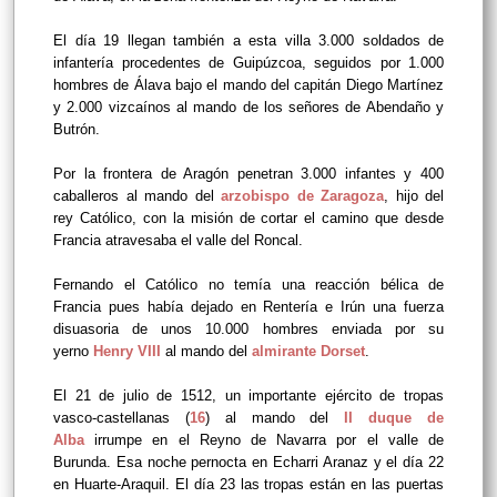
El día 19 llegan también a esta villa 3.000 soldados de
infantería procedentes de Guipúzcoa, seguidos por 1.000
hombres de Álava bajo el mando del capitán Diego Martínez
y 2.000 vizcaínos al mando de los señores de Abendaño y
Butrón.
Por la frontera de Aragón penetran 3.000 infantes y 400
caballeros al mando del
arzobispo de Zaragoza
, hijo del
rey Católico, con la misión de cortar el camino que desde
Francia atravesaba el valle del Roncal.
Fernando el Católico no temía una reacción bélica de
Francia pues había dejado en Rentería e Irún una fuerza
disuasoria de unos 10.000 hombres enviada por su
yerno
Henry VIII
al mando del
almirante Dorset
.
El 21 de julio de 1512, un importante ejército de tropas
vasco-castellanas (
16
) al mando del
II duque de
Alba
irrumpe en el Reyno de Navarra por el valle de
Burunda. Esa noche pernocta en Echarri Aranaz y el día 22
en Huarte-Araquil. El día 23 las tropas están en las puertas