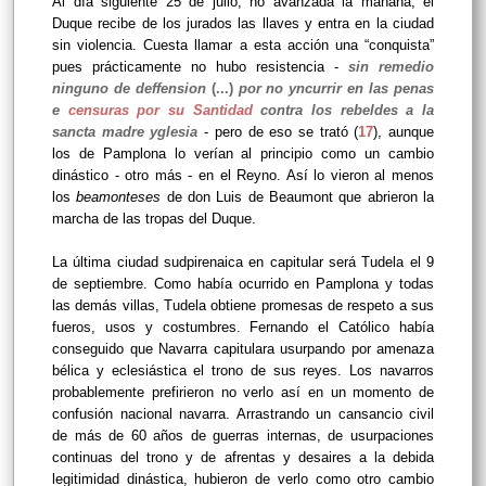
Al día siguiente 25 de julio, no avanzada la mañana, el
Duque recibe de los jurados las llaves y entra en la ciudad
sin violencia. Cuesta llamar a esta acción una “conquista”
pues prácticamente no hubo resistencia -
sin remedio
ninguno de deffension
(...)
por no yncurrir en las penas
e
censuras por su Santidad
contra los rebeldes a la
sancta madre yglesia
- pero de eso se trató (
17
), aunque
los de Pamplona lo verían al principio como un cambio
dinástico - otro más - en el Reyno. Así lo vieron al menos
los
beamonteses
de don Luis de Beaumont que abrieron la
marcha de las tropas del Duque.
La última ciudad sudpirenaica en capitular será Tudela el 9
de septiembre. Como había ocurrido en Pamplona y todas
las demás villas, Tudela obtiene promesas de respeto a sus
fueros, usos y costumbres. Fernando el Católico había
conseguido que Navarra capitulara usurpando por amenaza
bélica y eclesiástica el trono de sus reyes. Los navarros
probablemente prefirieron no verlo así en un momento de
confusión nacional navarra. Arrastrando un cansancio civil
de más de 60 años de guerras internas, de usurpaciones
continuas del trono y de afrentas y desaires a la debida
legitimidad dinástica, hubieron de verlo como otro cambio