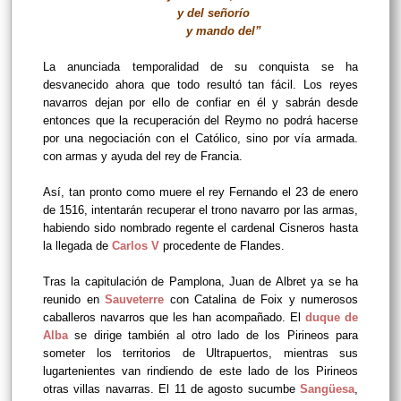
y del señorío
y mando del”
La anunciada temporalidad de su conquista se ha
desvanecido ahora que todo resultó tan fácil. Los reyes
navarros dejan por ello de confiar en él y sabrán desde
entonces que la recuperación del Reymo no podrá hacerse
por una negociación con el Católico, sino por vía armada.
con armas y ayuda del rey de Francia.
Así, tan pronto como muere el rey Fernando el 23 de enero
de 1516, intentarán recuperar el trono navarro por las armas,
habiendo sido nombrado regente el cardenal Cisneros hasta
la llegada de
Carlos V
procedente de Flandes.
Tras la capitulación de Pamplona, Juan de Albret ya se ha
reunido en
Sauveterre
con Catalina de Foix y numerosos
caballeros navarros que les han acompañado. El
duque de
Alba
se dirige también al otro lado de los Pirineos para
someter los territorios de Ultrapuertos, mientras sus
lugartenientes van rindiendo de este lado de los Pirineos
otras villas navarras. El 11 de agosto sucumbe
Sangüesa
,