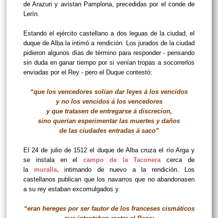
de Arazuri y avistan Pamplona, precedidas por el conde de
Lerín.
Estando el ejército castellano a dos leguas de la ciudad, el
duque de Alba la intimó a rendición. Los jurados de la ciudad
pidieron algunos días de término para responder - pensando
sin duda en ganar tiempo por si venían tropas a socorrerlos
enviadas por el Rey - pero el Duque contestó:
“que los vencedores solían dar leyes á los vencidos
y no los vencidos á los vencedores
y que tratasen de entregarse á discrecion,
sino querían esperimentar las muertes y daños
de las ciudades entradas á saco”
El 24 de julio de 1512 el duque de Alba cruza el río Arga y
se instala en el
campo de la Taconera
cerca de
la
muralla
,
intimando de nuevo a la rendición. Los
castellanos publican que los navarros que no abandonasen
a su rey estaban excomulgados y
“eran hereges por ser fautor de los franceses cismáticos