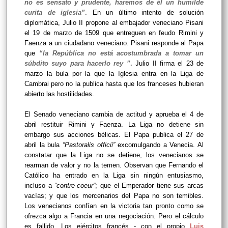
no es sensato y prudente, haremos de él un humilde
curita de iglesia”
.
En un último intento de solución
diplomática, Julio II propone al embajador veneciano Pisani
el 19 de marzo de 1509 que entreguen en feudo Rimini y
Faenza a un ciudadano veneciano. Pisani responde al Papa
que
“la República no está acostumbrada a tomar un
súbdito suyo para hacerlo rey ”
.
Julio II firma el 23 de
marzo la bula por la que la Iglesia entra en la Liga de
Cambrai pero no la publica hasta que los franceses hubieran
abierto las hostilidades.
El Senado veneciano cambia de actitud y aprueba el 4 de
abril restituir Rimini y Faenza. La Liga no detiene sin
embargo sus acciones bélicas. El Papa publica el 27 de
abril la bula
“Pastoralis officii”
excomulgando a Venecia. Al
constatar que la Liga no se detiene, los venecianos se
rearman de valor y no la temen. Observan que Fernando el
Católico ha entrado en la Liga sin ningún entusiasmo,
incluso a
“contre-coeur”
; que el Emperador tiene sus arcas
vacías; y que los mercenarios del Papa no son temibles.
Los venecianos confían en la victoria tan pronto como se
ofrezca algo a Francia en una negociación. Pero el cálculo
es fallido. Los ejércitos francés - con el propio
Luis