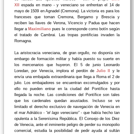
XII
espada en mano - y veneciano se enfrentan el 14 de
mayo de 1509 en Agnadel (Cremona). La victoria es para los
franceses que toman Cremona, Bergamo y Brescia y
reciben las llaves de Verona, Vicencio y Padua que hacen
llegar a
Maximiliano
pues le corresponde como botín según
el tratado de Cambrai. Las tropas pontificias invaden la
Romagna.
La aristocracia veneciana, de gran orgullo, no disponía sin
embargo de formación militar y había puesto su suerte en
los mercenarios que huyeron. El 5 de junio Leonardo
Loredan, por Venecia, implora el perdón de
Julio II
y le
envía una embajada extraordinaria que llega a Roma el 2 de
julio. Los embajadores se encuentran excomulgados y por
ello no pueden entrar en la ciudad del Pontífice hasta
llegada la noche. Las condiciones del Pontífice son tales
que los cardenales quedan asustados. Incluso se ve
limitado el derecho exclusivo de navegación de Venecia en
el mar Adriático -
“el lago veneciano”
- que había hecho tan
opulenta a la Serenísima República. El Consejo de los Diez
de Venecia, ante el inminente peligro de perder su monopolio
comercial, estudia la posibilidad de pedir ayuda al sultán