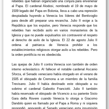
rebeldes que habían organizado una conjura para envenenar
al Papa. El cardenal Alodosi, nombrado el 19 de mayo de
1509 legado del Papa en Bolonia, lleva a cabo una represión
despiadada huyendo a Venecia los líderes del Bentivoglio
para desde allí preparar una revancha. Julio II exige a la
República que los expulse, pero Venecia responde que los
rebeldes han recibido asilo en varios monasterios de la
Iglesia y que no puede expulsarlos sin contravenir el respeto
al derecho de asilo de la Iglesia. El 22 de agosto Julio II
ordena al patriarca de Venecia prohibir a los
establecimientos religiosos otorgar asilo a los rebeldes. Pero
la orden pontificia no es obedecida.
Las quejas de Julio II contra Venecia son también de orden
interno eclesiástico. Al fallecer el notable cardenal Ascanio
Sforza, el Senado veneciano había otorgado en el verano de
1505 el obispado de Cremona a un miembro de la familia
Trevisano. Julio II había destinado este obispado a su
sobrino el cardenal Galeotto Franciotti. Julio II también
había reservado el obispado de Vicencio a su pariente Sisto
Gara della Rovere cuando Venecia lo otorga a Giacomo
Dandolo quien es llamado por el Papa a Roma y ni siquiera
respondió, apoyando el Senado veneciano esta insumisión