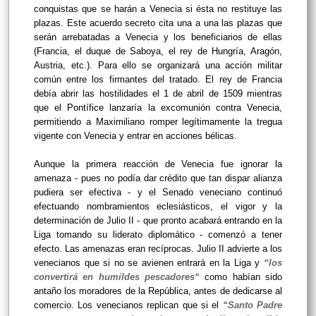
conquistas que se harán a Venecia si ésta no restituye las
plazas. Este acuerdo secreto cita una a una las plazas que
serán arrebatadas a Venecia y los beneficiarios de ellas
(Francia, el duque de Saboya, el rey de Hungría, Aragón,
Austria, etc.). Para ello se organizará una acción militar
común entre los firmantes del tratado. El rey de Francia
debía abrir las hostilidades el 1 de abril de 1509 mientras
que el Pontífice lanzaría la excomunión contra Venecia,
permitiendo a Maximiliano romper legítimamente la tregua
vigente con Venecia y entrar en acciones bélicas.
Aunque la primera reacción de Venecia fue ignorar la
amenaza - pues no podía dar crédito que tan dispar alianza
pudiera ser efectiva - y el Senado veneciano continuó
efectuando nombramientos eclesiásticos, el vigor y la
determinación de Julio II - que pronto acabará entrando en la
Liga tomando su liderato diplomático - comenzó a tener
efecto. Las amenazas eran recíprocas. Julio II advierte a los
venecianos que si no se avienen entrará en la Liga y
“los
convertirá en humildes pescadores“
como habían sido
antaño los moradores de la República, antes de dedicarse al
comercio. Los venecianos replican que si el
“Santo Padre