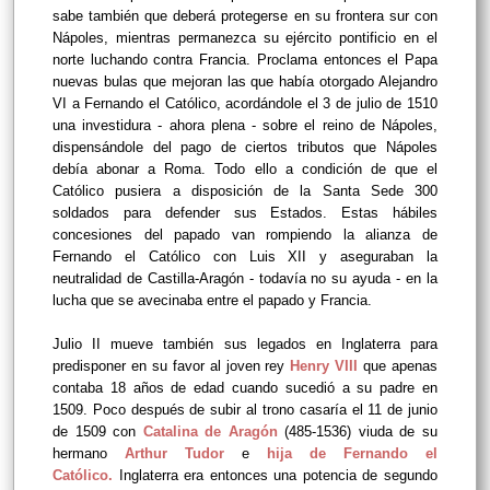
sabe también que deberá protegerse en su frontera sur con
Nápoles, mientras permanezca su ejército pontificio en el
norte luchando contra Francia. Proclama entonces el Papa
nuevas bulas que mejoran las que había otorgado Alejandro
VI a Fernando el Católico, acordándole el 3 de julio de 1510
una investidura - ahora plena - sobre el reino de Nápoles,
dispensándole del pago de ciertos tributos que Nápoles
debía abonar a Roma. Todo ello a condición de que el
Católico pusiera a disposición de la Santa Sede 300
soldados para defender sus Estados. Estas hábiles
concesiones del papado van rompiendo la alianza de
Fernando el Católico con Luis XII y aseguraban la
neutralidad de Castilla-Aragón - todavía no su ayuda - en la
lucha que se avecinaba entre el papado y Francia.
Julio II mueve también sus legados en Inglaterra para
predisponer en su favor al joven rey
Henry VIII
que apenas
contaba 18 años de edad cuando sucedió a su padre en
1509. Poco después de subir al trono casaría el 11 de junio
de 1509 con
Catalina de Aragón
(485-1536) viuda de su
hermano
Arthur Tudor
e
hija de Fernando el
Católico.
Inglaterra era entonces una potencia de segundo