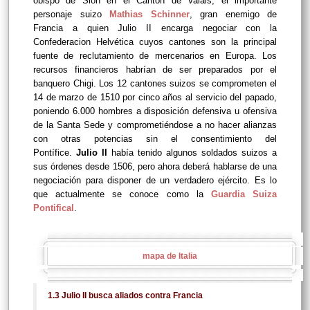
obispo de Sion en el Cantón de Valais, el importante
personaje suizo
Mathias Schinner
, gran enemigo de
Francia a quien Julio II encarga negociar con la
Confederacion Helvética cuyos cantones son la principal
fuente de reclutamiento de mercenarios en Europa. Los
recursos financieros habrían de ser preparados por el
banquero Chigi. Los 12 cantones suizos se comprometen el
14 de marzo de 1510 por cinco años al servicio del papado,
poniendo 6.000 hombres a disposición defensiva u ofensiva
de la Santa Sede y comprometiéndose a no hacer alianzas
con otras potencias sin el consentimiento del
Pontífice.
Julio II
había tenido algunos soldados suizos a
sus órdenes desde 1506, pero ahora deberá hablarse de una
negociación para disponer de un verdadero ejército. Es lo
que actualmente se conoce como la
Guardia Suiza
Pontifical
.
mapa de Italia
1.3 Julio II busca aliados contra Francia