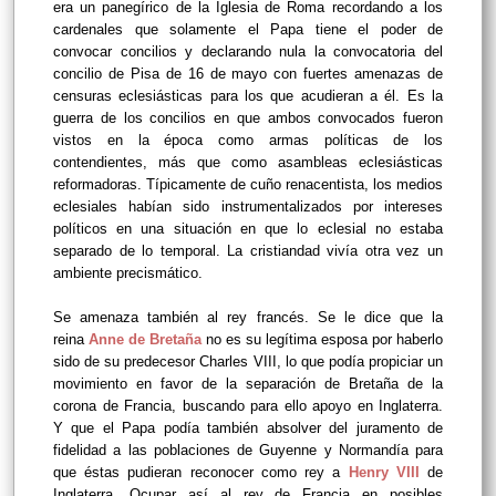
era un panegírico de la Iglesia de Roma recordando a los
cardenales que solamente el Papa tiene el poder de
convocar concilios y declarando nula la convocatoria del
concilio de Pisa de 16 de mayo con fuertes amenazas de
censuras eclesiásticas para los que acudieran a él. Es la
guerra de los concilios en que ambos convocados fueron
vistos en la época como armas políticas de los
contendientes, más que como asambleas eclesiásticas
reformadoras. Típicamente de cuño renacentista, los medios
eclesiales habían sido instrumentalizados por intereses
políticos en una situación en que lo eclesial no estaba
separado de lo temporal. La cristiandad vivía otra vez un
ambiente precismático.
Se amenaza también al rey francés. Se le dice que la
reina
Anne de Bretaña
no es su legítima esposa por haberlo
sido de su predecesor Charles VIII, lo que podía propiciar un
movimiento en favor de la separación de Bretaña de la
corona de Francia, buscando para ello apoyo en Inglaterra.
Y que el Papa podía también absolver del juramento de
fidelidad a las poblaciones de Guyenne y Normandía para
que éstas pudieran reconocer como rey a
Henry VIII
de
Inglaterra.
Ocupar así al rey de Francia en posibles