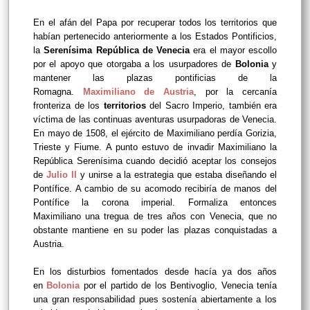
En el afán del Papa por recuperar todos los territorios que
habían pertenecido anteriormente a los Estados Pontificios,
la
Serenísima República de Venecia
era el mayor escollo
por el apoyo que otorgaba a los usurpadores de
Bolonia
y
mantener las plazas pontificias de la
Romagna.
Maximiliano de Austria
, por la cercanía
fronteriza de los
territorios
del Sacro Imperio, también era
víctima de las continuas aventuras usurpadoras de Venecia.
En mayo de 1508, el ejército de Maximiliano perdía Gorizia,
Trieste y Fiume. A punto estuvo de invadir Maximiliano la
República Serenísima cuando decidió aceptar los consejos
de
Julio II
y unirse a la estrategia que estaba diseñando el
Pontífice. A cambio de su acomodo recibiría de manos del
Pontífice la corona imperial. Formaliza entonces
Maximiliano una tregua de tres años con Venecia, que no
obstante mantiene en su poder las plazas conquistadas a
Austria.
En los disturbios fomentados desde hacía ya dos años
en
Bolonia
por el partido de los Bentivoglio, Venecia tenía
una gran responsabilidad pues sostenía abiertamente a los