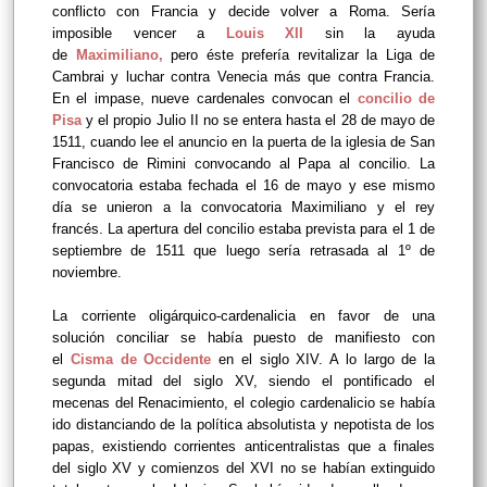
conflicto con Francia y decide volver a Roma. Sería
imposible vencer a
Louis XII
sin la ayuda
de
Maximiliano
,
pero éste prefería revitalizar la Liga de
Cambrai y luchar contra Venecia más que contra Francia.
En el impase, nueve cardenales convocan el
concilio de
Pisa
y el propio Julio II no se entera hasta el 28 de mayo de
1511, cuando lee el anuncio en la puerta de la iglesia de San
Francisco de Rimini convocando al Papa al concilio. La
convocatoria estaba fechada el 16 de mayo y ese mismo
día se unieron a la convocatoria Maximiliano y el rey
francés. La apertura del concilio estaba prevista para el 1 de
septiembre de 1511 que luego sería retrasada al 1º de
noviembre.
La corriente oligárquico-cardenalicia en favor de una
solución conciliar se había puesto de manifiesto con
el
Cisma de Occidente
en el siglo XIV. A lo largo de la
segunda mitad del siglo XV, siendo el pontificado el
mecenas del Renacimiento, el colegio cardenalicio se había
ido distanciando de la política absolutista y nepotista de los
papas, existiendo corrientes anticentralistas que a finales
del siglo XV y comienzos del XVI no se habían extinguido