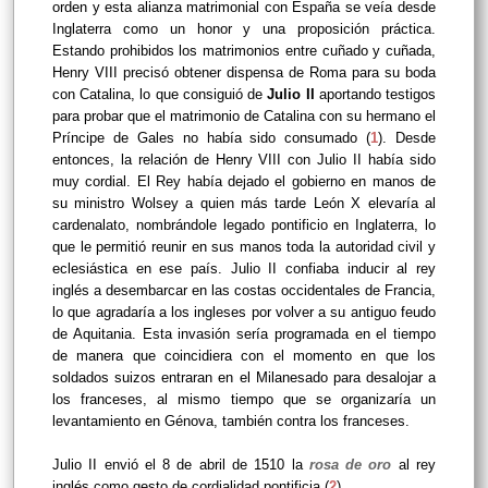
orden y esta alianza matrimonial con España se veía desde
Inglaterra como un honor y una proposición práctica.
Estando prohibidos los matrimonios entre cuñado y cuñada,
Henry VIII precisó obtener dispensa de Roma para su boda
con Catalina, lo que consiguió de
Julio II
aportando testigos
para probar que el matrimonio de Catalina con su hermano el
Príncipe de Gales no había sido consumado (
1
). Desde
entonces, la relación de Henry VIII con Julio II había sido
muy cordial. El Rey había dejado el gobierno en manos de
su ministro Wolsey a quien más tarde León X elevaría al
cardenalato, nombrándole legado pontificio en Inglaterra, lo
que le permitió reunir en sus manos toda la autoridad civil y
eclesiástica en ese país.
Julio II confiaba inducir al rey
inglés a desembarcar en las costas occidentales de Francia,
lo que agradaría a los ingleses por volver a su antiguo feudo
de Aquitania. Esta invasión sería programada en el tiempo
de manera que coincidiera con el momento en que los
soldados suizos entraran en el Milanesado para desalojar a
los franceses, al mismo tiempo que se organizaría un
levantamiento en Génova, también contra los franceses.
Julio II envió el 8 de abril de 1510 la
rosa de oro
al rey
inglés como gesto de cordialidad pontificia (
2
).