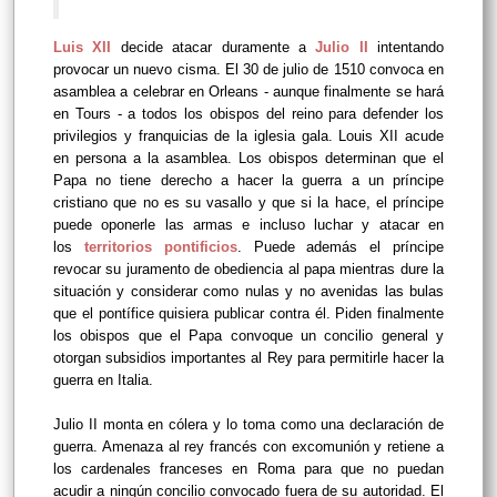
Luis XII
decide atacar duramente a
Julio II
intentando
provocar un nuevo cisma. El 30 de julio de 1510 convoca en
asamblea a celebrar en Orleans - aunque finalmente se hará
en Tours - a todos los obispos del reino para defender los
privilegios y franquicias de la iglesia gala. Louis XII acude
en persona a la asamblea. Los obispos determinan que el
Papa no tiene derecho a hacer la guerra a un príncipe
cristiano que no es su vasallo y que si la hace, el príncipe
puede oponerle las armas e incluso luchar y atacar en
los
territorios pontificios
. Puede además el príncipe
revocar su juramento de obediencia al papa mientras dure la
situación y considerar como nulas y no avenidas las bulas
que el pontífice quisiera publicar contra él. Piden finalmente
los obispos que el Papa convoque un concilio general y
otorgan subsidios importantes al Rey para permitirle hacer la
guerra en Italia.
Julio II monta en cólera y lo toma como una declaración de
guerra. Amenaza al rey francés con excomunión y retiene a
los cardenales franceses en Roma para que no puedan
acudir a ningún concilio convocado fuera de su autoridad. El