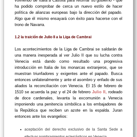
volviendo de Italia a Castilla para retomar su gobierno - que
ha podido comprobar de cerca un nuevo estilo de hacer
política de alianzas europeas bajo la dirección del papado.
Algo que él mismo ensayará con éxito para hacerse con el
trono de Navarra.
1.2 la traición de Julio II a la Liga de Cambrai
Los acontecimientos de la Liga de Cambrai se saldarán de
una manera inesperada al ver Julio II que su lucha contra
Venecia está dando como resultado una progresiva
introducción en Italia de los monarcas extranjeros, que se
muestran triunfadores y exigentes ante el papado. Busca
entonces unilateralmente y ante el asombro y enfado de sus
aliados la reconciliación con Venecia. El 15 de febrero de
1510 se acuerda la paz y el 24 de febrero
Julio II
,
rodeado
de doce cardenales, levanta la excomunión a Venecia
imponiendo una penitencia simbólica a los embajadores de
la República que reciben un azote en la espalda. Juran
entonces ante los evangelios:
aceptación del derecho exclusivo de la Santa Sede a
efectuar nombramientos eclesiásticos en Venecia