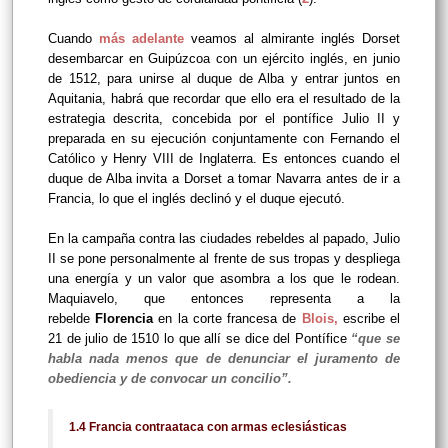
Cuando
más adelante
veamos al almirante inglés Dorset
desembarcar en Guipúzcoa con un ejército inglés, en junio
de 1512, para unirse al duque de Alba y entrar juntos en
Aquitania, habrá que recordar que ello era el resultado de la
estrategia descrita, concebida por el pontífice Julio II y
preparada en su ejecución conjuntamente con Fernando el
Católico y Henry VIII de Inglaterra. Es entonces cuando el
duque de Alba invita a Dorset a tomar Navarra antes de ir a
Francia, lo que el inglés declinó y el duque ejecutó.
En la campaña contra las ciudades rebeldes al papado, Julio
II se pone personalmente al frente de sus tropas y despliega
una energía y un valor que asombra a los que le rodean.
Maquiavelo, que entonces representa a la
rebelde
Florencia
en la corte francesa de
Blois
,
escribe el
21 de julio de 1510 lo que allí se dice del Pontífice
“que se
habla nada menos que de denunciar el juramento de
obediencia y de convocar un concilio”.
1.4 Francia contraataca con armas eclesiásticas