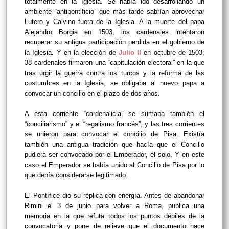
totalmente en la Iglesia. Se había ido desarrollando un
ambiente “antipontificio” que más tarde sabrían aprovechar
Lutero y Calvino fuera de la Iglesia. A la muerte del papa
Alejandro Borgia en 1503, los cardenales intentaron
recuperar su antigua participación perdida en el gobierno de
la Iglesia. Y en la elección de
Julio II
en octubre de 1503,
38 cardenales firmaron una “capitulación electoral” en la que
tras urgir la guerra contra los turcos y la reforma de las
costumbres en la Iglesia, se obligaba al nuevo papa a
convocar un concilio en el plazo de dos años.
A esta corriente “cardenalicia” se sumaba también el
“conciliarismo” y el “regalismo francés”, y las tres corrientes
se unieron para convocar el concilio de Pisa. Existía
también una antigua tradición que hacía que el Concilio
pudiera ser convocado por el Emperador, él solo. Y en este
caso el Emperador se había unido al Concilio de Pisa por lo
que debía considerarse legitimado.
El Pontífice dio su réplica con energía. Antes de abandonar
Rimini el 3 de junio para volver a Roma, publica una
memoria en la que refuta todos los puntos débiles de la
convocatoria y pone de relieve que el documento hace