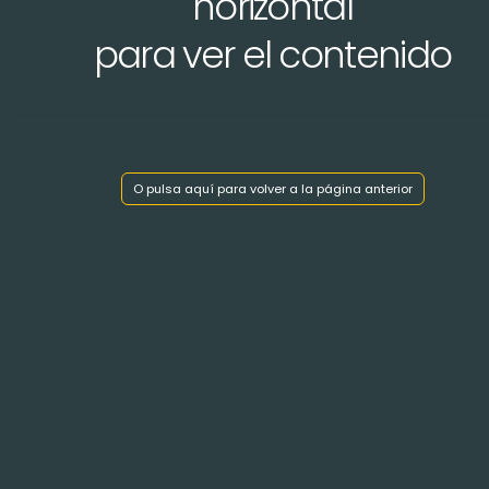
horizontal
para ver el contenido
Mostrar índice de capítulos
O pulsa aquí para volver a la página anterior
< Volver atrás