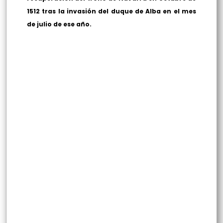
1512 tras la invasión del duque de Alba en el mes
de julio de ese año.