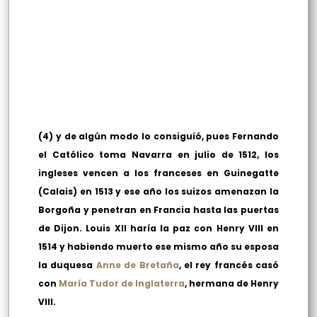
(4) y de algún modo lo consiguió, pues Fernando
el Católico toma Navarra en julio de 1512, los
ingleses vencen a los franceses en Guinegatte
(Calais) en 1513 y ese año los suizos amenazan la
Borgoña y penetran en Francia hasta las puertas
de Dijon. Louis XII haría la paz con Henry VIII en
1514 y habiendo muerto ese mismo año su esposa
la duquesa
Anne de Bretaña
, el rey francés casó
con
María Tudor de Inglaterra
, hermana de Henry
VIII.