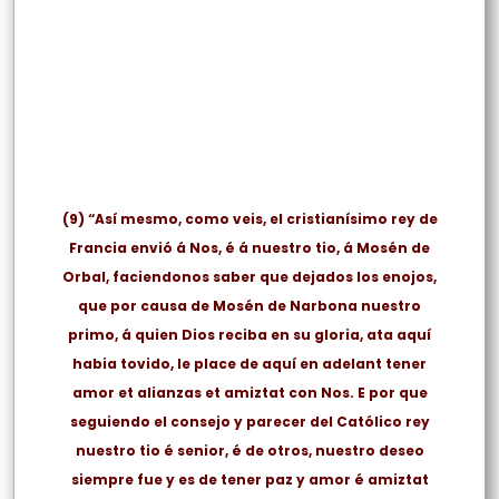
(9)
“Así mesmo, como veis, el cristianísimo rey de
Francia envió á Nos, é á nuestro tio, á Mosén de
Orbal, faciendonos saber que dejados los enojos,
que por causa de Mosén de Narbona nuestro
primo, á quien Dios reciba en su gloria, ata aquí
habia tovido, le place de aquí en adelant tener
amor et alianzas et amiztat con Nos. E por que
seguiendo el consejo y parecer del Católico rey
nuestro tio é senior, é de otros, nuestro deseo
siempre fue y es de tener paz y amor é amiztat