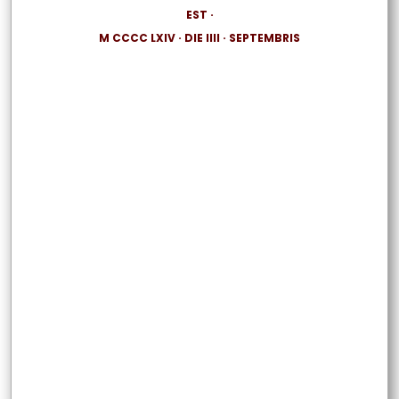
EST ·
M CCCC LXIV · DIE IIII · SEPTEMBRIS