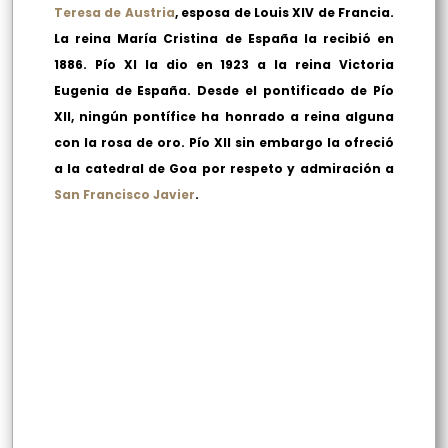
Teresa de Austria
, esposa de Louis XIV de Francia.
La reina María Cristina de España la recibió en
1886. Pío XI la dio en 1923 a la reina Victoria
Eugenia de España. Desde el pontificado de Pío
XII, ningún pontífice ha honrado a reina alguna
con la rosa de oro. Pío XII sin embargo la ofreció
a la catedral de Goa por respeto y admiración a
San Francisco Javier
.