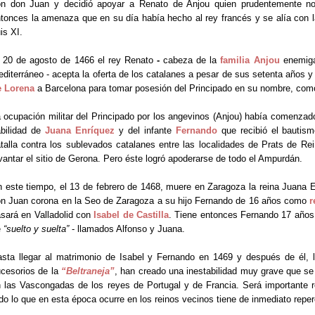
n don Juan y decidió apoyar a Renato de Anjou quien prudentemente no
tonces la amenaza que en su día había hecho al rey francés y se alía con 
is XI.
 20 de agosto de 1466 el rey Renato
-
cabeza de la
familia Anjou
enemiga
diterráneo - acepta la oferta de los catalanes a pesar de sus setenta años y 
e Lorena
a Barcelona para tomar posesión del Principado en su nombre, como
 ocupación militar del Principado por los angevinos (Anjou) había comenzado
bilidad de
Juana Enríquez
y del infante
Fernando
que recibió el bauti
talla contra los sublevados catalanes entre las localidades de Prats de R
vantar el sitio de Gerona. Pero éste logró apoderarse de todo el Ampurdán.
 este tiempo, el 13 de febrero de 1468, muere en Zaragoza la reina Juana 
n Juan corona en la Seo de Zaragoza a su hijo Fernando de 16 años como
r
sará en Valladolid con
Isabel de Castilla
. Tiene entonces Fernando 17 años 
e
“suelto y suelta”
- llamados Alfonso y Juana.
sta llegar al matrimonio de Isabel y Fernando en 1469 y después de él, l
cesorios de la
“Beltraneja”
, han creado una inestabilidad muy grave que se
 las Vascongadas de los reyes de Portugal y de Francia. Será importante 
do lo que en esta época ocurre en los reinos vecinos tiene de inmediato repe