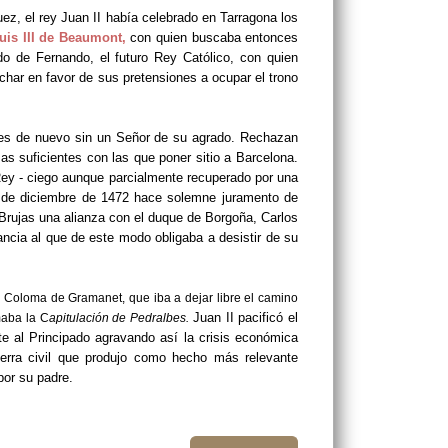
ez, el rey Juan II había celebrado en Tarragona los
uis III de Beaumont
,
con quien buscaba entonces
o de Fernando, el futuro Rey Católico, con quien
char en favor de sus pretensiones a ocupar el trono
ses de nuevo sin un Señor de su agrado. Rechazan
zas suficientes con las que poner sitio a Barcelona.
Rey - ciego aunque parcialmente recuperado por una
2 de diciembre de 1472 hace solemne juramento de
 Brujas una alianza con el duque de Borgoña, Carlos
ncia al que de este modo obligaba a desistir de su
ta Coloma de Gramanet
, que iba a dejar libre el camino
Juan II pacificó el
maba la C
apitulación de Pedralbes.
te al Principado agravando así la crisis económica
uerra civil que produjo como hecho más relevante
por su padre.