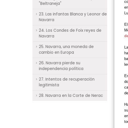
co
"Beltraneja"
en
Lu
23. Las infantas Blanca y Leonor de
Navarra
El
24. Los Condes de Foix reyes de
Me
Navarra
d
25. Navarra, una moneda de
La
cambio en Europa
ha
ba
26. Navarra pierde su
le
independencia política
En
27. Intentos de recuperación
do
legitimista
ca
d
28. Navarra en la Corte de Nerac
Ha
su
en
to