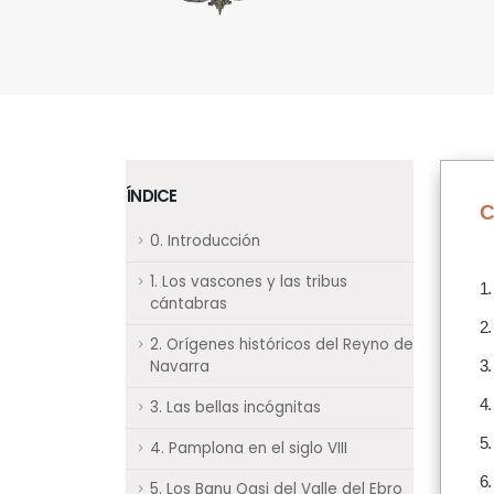
ÍNDICE
C
0. Introducción
1. Los vascones y las tribus
1.
cántabras
2.
2. Orígenes históricos del Reyno de
Navarra
3.
4.
3. Las bellas incógnitas
5.
4. Pamplona en el siglo VIII
6.
5. Los Banu Qasi del Valle del Ebro