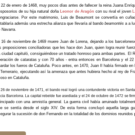
 22 de enero de 1468, muy pocos días antes de fallecer la reina Juana Enríqu
sposorios de su hija natural doña
Leonor de Aragón
con su rival el joven
L
ngraciarse. Por este matrimonio, Luis de Beaumont se convertía en cuñad
tablaría además una estrecha alianza que llevaría al bando
beamontés
a a lu
 Navarra.
 16 de noviembre de 1469 muere Juan de Lorena, dejando a los barcelone
s proposiciones conciliadoras que les hace don Juan, quien logra reunir fuer
 ciudad capituló, consiguiéndose un tratado honroso para ambas partes. El 
eración de cataratas y con 70 años - entra entonces en Barcelona y el 2
ardar los fueros de Cataluña. Poco antes, en 1470, Juan II había firmado en
 Temerario, ejecutando así la amenaza que antes hubiera hecho al rey de Fra
oso en Cataluña.
 26 de noviembre de 1471, el bando real logró una
contundente victoria en San
cia Barcelona. La capital rebelde fue asediada y el 24 de octubre de 1472 se fir
incipado con una amnistía general. La guerra civil había arruinado totalmen
e se sentía desde el siglo XIV. De esta forma concluyó aquella larga g
egurar la sucesión de don Fernando en la totalidad de los dominios reunidos 