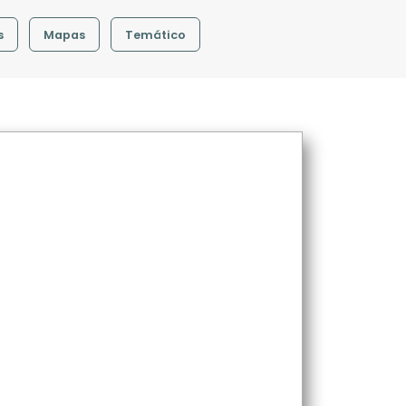
s
Mapas
Temático