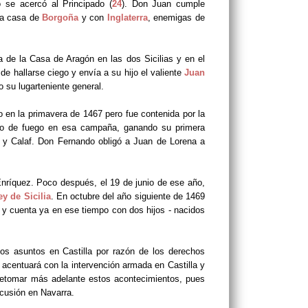
 se acercó al Principado (
24
). Don Juan cumple
la casa de
Borgoña
y con
Inglaterra
, enemigas de
 de la Casa de Aragón en las dos Sicilias y en el
de hallarse ciego y envía a su hijo el valiente
Juan
 su lugarteniente general.
 en la primavera de 1467 pero fue contenida por la
smo de fuego en esa campaña, ganando su primera
ei y Calaf. Don Fernando obligó a Juan de Lorena a
Enríquez. Poco después, el 19 de junio de ese año,
ey de Sicilia
. En octubre del año siguiente de 1469
y cuenta ya en ese tiempo con dos hijos - nacidos
os asuntos en Castilla por razón de los derechos
 acentuará con la intervención armada en Castilla y
retomar más adelante estos acontecimientos, pues
rcusión en Navarra.