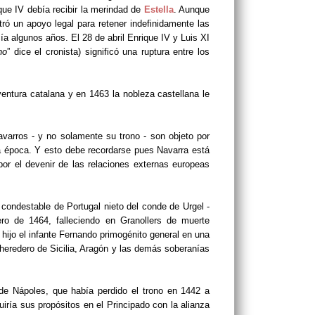
ique IV debía recibir la merindad de
Estella
. Aunque
ró un apoyo legal para retener indefinidamente las
a algunos años. El 28 de abril Enrique IV y Luis XI
ho
” dice el cronista) significó una ruptura entre los
entura catalana y en 1463 la nobleza castellana le
navarros - y no solamente su trono - son objeto por
a época. Y esto debe recordarse pues Navarra está
r el devenir de las relaciones externas europeas
 condestable de Portugal nieto del conde de Urgel -
o de 1464, falleciendo en Granollers de muerte
hijo el infante Fernando primogénito general en una
eredero de Sicilia, Aragón y las demás soberanías
de Nápoles, que había perdido el trono en 1442 a
ía sus propósitos en el Principado con la alianza