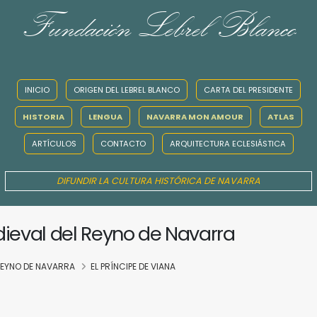
Fundación Lebrel Blanco
INICIO
ORIGEN DEL LEBREL BLANCO
CARTA DEL PRESIDENTE
HISTORIA
LENGUA
NAVARRA MON AMOUR
ATLAS
ARTÍCULOS
CONTACTO
ARQUITECTURA ECLESIÁSTICA
DIFUNDIR LA CULTURA HISTÓRICA DE NAVARRA
dieval del Reyno de Navarra
 REYNO DE NAVARRA
EL PRÍNCIPE DE VIANA