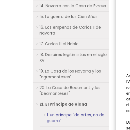
14. Navarra con la Casa de Evreux
15. La guerra de los Cien Años
16. Los empeños de Carlos II de
Navarra
17. Carlos III el Noble
18. Desaires legitimistas en el siglo
XV
19. La Casa de los Navarra y los
An
"agramonteses"
IV
20. La Casa de Beaumont y los
re
"beamonteses"
en
ca
21. El Príncipe de Viana
ni
co
1. un príncipe “de artes, no de
guerra”
Do
s