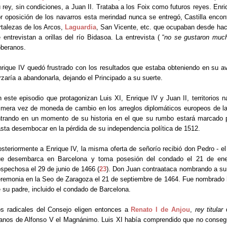
 rey, sin condiciones, a Juan II. Trataba a los Foix como futuros reyes. Enr
r oposición de los navarros esta merindad nunca se entregó, Castilla encont
rtalezas de los Arcos,
Laguardia
, San Vicente, etc. que ocupaban desde hací
 entrevistan a orillas del río Bidasoa. La entrevista ( “
no se gustaron muc
beranos.
rique IV quedó frustrado con los resultados que estaba obteniendo en su av
rzaría a abandonarla, dejando el Principado a su suerte.
 este episodio que protagonizan Luis XI, Enrique IV y Juan II, territorios 
imera vez de moneda de cambio en los arreglos diplomáticos europeos de l
trando en un momento de su historia en el que su rumbo estará marcado po
sta desembocar en la pérdida de su independencia política de 1512.
steriormente a Enrique IV, la misma oferta de señorío recibió don Pedro - el
ue desembarca en Barcelona y toma posesión del condado el 21 de ener
spechosa el 29 de junio de 1466 (
23
). Don Juan contraataca nombrando a su 
remonia en la Seo de Zaragoza el 21 de septiembre de 1464. Fue nombrado h
 su padre, incluido el condado de Barcelona.
s radicales del Consejo eligen entonces a
Renato I de Anjou
,
rey
titular
nos de Alfonso V el Magnánimo. Luis XI había comprendido que no conseguir