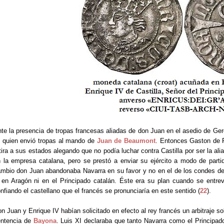
te la presencia de tropas francesas aliadas de don Juan en el asedio de Ger
 quien envió tropas al mando de
Juan de Beaumont
. Entonces Gaston de F
tira a sus estados alegando que no podía luchar contra Castilla por ser la ali
 la empresa catalana, pero se prestó a enviar su ejército a modo de parti
mbio don Juan abandonaba Navarra en su favor y no en el de los condes de
 en Aragón ni en el Principado catalán. Éste era su plan cuando se entre
nfiando el castellano que el francés se pronunciaría en este sentido (
22
).
n Juan y Enrique IV habían solicitado en efecto al rey francés un arbitraje so
entencia de
Bayona
. Luis XI declaraba que tanto Navarra como el Principa