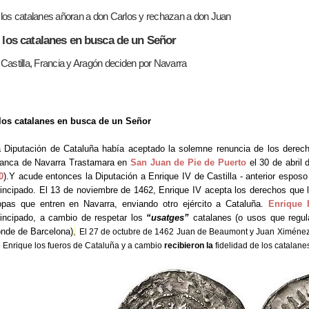
 los catalanes añoran a don Carlos y rechazan a don Juan
. los catalanes en busca de un Señor
 Castilla, Francia y Aragón deciden por Navarra
los catalanes en busca de un Señor
 Diputación de Cataluña había aceptado la solemne renuncia de los derech
lanca de Navarra Trastamara en
San Juan de Pie de Puerto
el 30 de abril
0
).Y acude entonces la Diputación a Enrique IV de Castilla - anterior espos
incipado. El 13 de noviembre de 1462, Enrique IV acepta los derechos que l
opas que entren en Navarra, enviando otro ejército a Cataluña.
Enrique 
incipado, a cambio de respetar los
“usatges”
catalanes (o usos que regul
nde de Barcelona)
,
El 27 de octubre de 1462 Juan de Beaumont y Juan Ximénez 
 Enrique los fueros de Cataluña y a cambio
recibieron la
fidelidad de los catalane