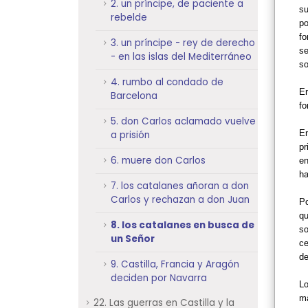
2. un príncipe, de paciente a
su
rebelde
po
fo
3. un príncipe - rey de derecho
se
- en las islas del Mediterráneo
so
4. rumbo al condado de
En
Barcelona
fo
5. don Carlos aclamado vuelve
En
a prisión
pr
6. muere don Carlos
en
ha
7. los catalanes añoran a don
Carlos y rechazan a don Juan
Po
q
8. los catalanes en busca de
so
un Señor
ce
de
9. Castilla, Francia y Aragón
deciden por Navarra
Lo
ma
22. Las guerras en Castilla y la