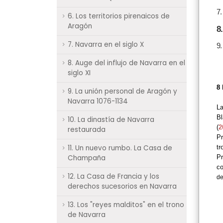
7.
6. Los territorios pirenaicos de
Aragón
8
7. Navarra en el siglo X
9.
8. Auge del influjo de Navarra en el
siglo XI
8 
9. La unión personal de Aragón y
Navarra 1076-1134
La
B
10. La dinastía de Navarra
(
2
restaurada
Pr
11. Un nuevo rumbo. La Casa de
tr
Champaña
Pr
co
12. La Casa de Francia y los
de
derechos sucesorios en Navarra
13. Los "reyes malditos" en el trono
de Navarra