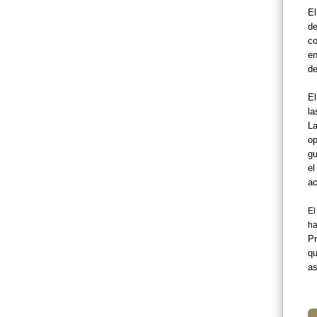
El
de
co
en
de
El
la
La
op
gu
el
ac
El
ha
Pr
qu
as