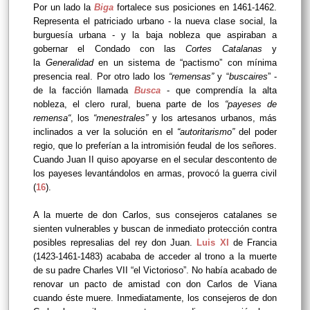
Por un lado la
Biga
fortalece sus posiciones en 1461-1462.
Representa el patriciado urbano - la nueva clase social, la
burguesía urbana - y la baja nobleza que aspiraban a
gobernar el Condado con las
Cortes Catalanas
y
la
Generalidad
en un sistema de “pactismo” con mínima
presencia real. Por otro lado los
“remensas”
y “
buscaires
” -
de la facción llamada
Busca
- que comprendía la alta
nobleza, el clero rural, buena parte de los
“payeses de
remensa“
, los
“
menestrales
”
y los artesanos urbanos, más
inclinados a ver la solución en el
“
autoritarismo
”
del poder
regio, que lo preferían a la intromisión feudal de los señores.
Cuando Juan II quiso apoyarse en el secular descontento de
los payeses levantándolos en armas, provocó la guerra civil
(
16
).
A la muerte de don Carlos, sus consejeros catalanes se
sienten vulnerables y buscan de inmediato protección contra
posibles represalias del rey don Juan.
Luis XI
de Francia
(1423-1461-1483) acababa de acceder al trono a la muerte
de su padre Charles VII “el Victorioso”. No había acabado de
renovar un pacto de amistad con don Carlos de Viana
cuando éste muere. Inmediatamente, los consejeros de don