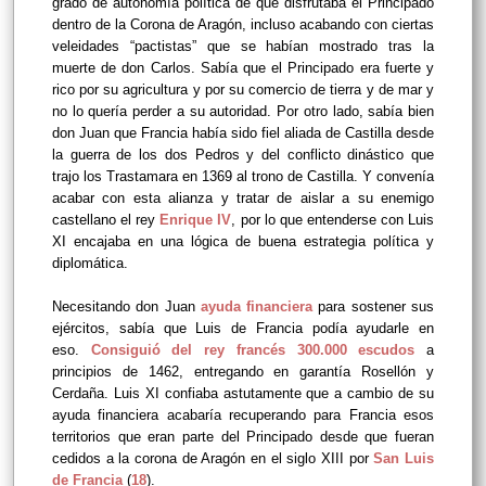
grado de autonomía política de que disfrutaba el Principado
dentro de la Corona de Aragón, incluso acabando con ciertas
veleidades “pactistas” que se habían mostrado tras la
muerte de don Carlos. Sabía que el Principado era fuerte y
rico por su agricultura y por su comercio de tierra y de mar y
no lo quería perder a su autoridad. Por otro lado, sabía bien
don Juan que Francia había sido fiel aliada de Castilla desde
la guerra de los dos Pedros y del conflicto dinástico que
trajo los Trastamara en 1369 al trono de Castilla. Y convenía
acabar con esta alianza y tratar de aislar a su enemigo
castellano el rey
Enrique IV
, por lo que entenderse con Luis
XI encajaba en una lógica de buena estrategia política y
diplomática.
Necesitando don Juan
ayuda financiera
para sostener sus
ejércitos, sabía que Luis de Francia podía ayudarle en
eso.
Consiguió
del rey francés 300.000 escudos
a
principios de 1462, entregando en garantía Rosellón y
Cerdaña. Luis XI confiaba astutamente que a cambio de su
ayuda financiera acabaría recuperando para Francia esos
territorios que eran parte del Principado desde que fueran
cedidos a la corona de Aragón en el siglo XIII por
San Luis
de Francia
(
18
).