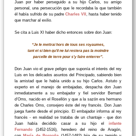
Juan por haber perseguido a su hijo Carlos, su amigo
personal, una persecución que le recordaba la que también
él había sufrido de su padre
Charles VII
, hasta haber tenido
que marchar al exilio.
Se cita a Luis XI haber dicho entonces sobre don Juan:
“Je le mettrai hors de tous ses royaumes,
tant et si bien qu’il ne lui restera pas la moindre
parcelle de terre pour s’y faire enterrer”.
Don Juan vio el grave peligro que suponía el interés del rey
Luis en los delicados asuntos del Principado, sabiendo bien
la amistad que le había unido a su hijo Carlos. Astuto y
experto en el manejo de embajadas, despacha don Juan
inmediatamente a su embajador y fiel servidor Bernard
d’Oms, nacido en el Rosellón y que a la sazón era hermano
de Charles Oms, consejero éste del rey francés. Don Juan
juega fuerte desde el principio. El embajador informa al rey
francés - en realidad se trataba de un chantaje - que don
Juan había decidido casar a su hijo el
infante
Fernando
(1452-1516), heredero del reino de Aragón,
con
María de Borgoña
(1457-1482) hija de su temido y