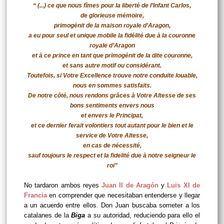
“ (...) ce que nous fîmes pour la liberté de l’Infant Carlos,
de glorieuse mémoire,
primogénit de la maison royale d’Aragon,
a eu pour seul et unique mobile la fidélité due à la couronne
royale d’Aragon
et à ce prince en tant que primogénit de la dite couronne,
et sans autre motif ou considérant.
Toutefois, si Votre Excellence trouve notre conduite louable,
nous en sommes satisfaits.
De notre côté, nous rendons grâces à Votre Altesse de ses
bons sentiments envers nous
et envers le Principat,
et ce dernier ferait volontiers tout autant pour le bien et le
service de Votre Altesse,
en cas de nécessité,
sauf toujours le respect et la fidelité due à notre seigneur le
roi”
No tardaron ambos reyes
Juan II de Aragón
y
Luis XI de
Francia
en comprender que necesitaban entenderse y llegar
a un acuerdo entre ellos. Don Juan buscaba someter a los
catalanes de la
Biga
a su autoridad, reduciendo para ello el