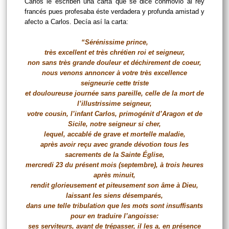
Carlos le escriben una carta que se dice conmovió al rey
francés pues profesaba éste verdadera y profunda amistad y
afecto a Carlos. Decía así la carta:
“Sérénissime prince,
très excellent et très chrétien roi et seigneur,
non sans très grande douleur et déchirement de coeur,
nous venons annoncer à votre très excellence
seigneurie cette triste
et douloureuse journée sans pareille, celle de la mort de
l’illustrissime seigneur,
votre cousin, l’infant Carlos, primogénit d’Aragon et de
Sicile, notre seigneur si cher,
lequel, accablé de grave et mortelle maladie,
après avoir reçu avec grande dévotion tous les
sacrements de la Sainte Église,
mercredi 23 du présent mois (septembre), à trois heures
après minuit,
rendit glorieusement et piteusement son âme à Dieu,
laissant les siens désemparés,
dans une telle tribulation que les mots sont insuffisants
pour en traduire l’angoisse:
ses serviteurs, avant de trépasser, il les a, en présence