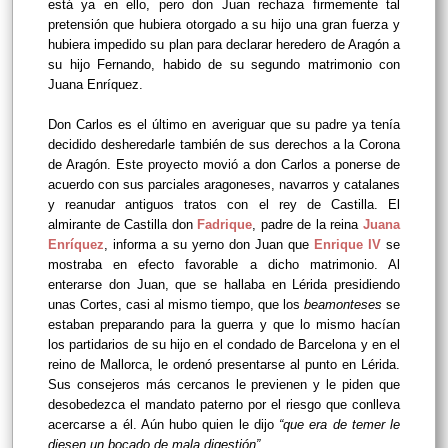
está ya en ello, pero don Juan rechaza firmemente tal
pretensión que hubiera otorgado a su hijo una gran fuerza y
hubiera impedido su plan para declarar heredero de Aragón a
su hijo Fernando, habido de su segundo matrimonio con
Juana Enríquez.
Don Carlos es el último en averiguar que su padre ya tenía
decidido desheredarle también de sus derechos a la Corona
de Aragón. Este proyecto movió a don Carlos a ponerse de
acuerdo con sus parciales aragoneses, navarros y catalanes
y reanudar antiguos tratos con el rey de Castilla. El
almirante de Castilla don
Fadrique
, padre de la reina
Juana
Enríquez
, informa a su yerno don Juan que
Enrique IV
se
mostraba en efecto favorable a dicho matrimonio. Al
enterarse don Juan, que se hallaba en Lérida presidiendo
unas Cortes, casi al mismo tiempo, que los
beamonteses
se
estaban preparando para la guerra y que lo mismo hacían
los partidarios de su hijo en el condado de Barcelona y en el
reino de Mallorca, le ordenó presentarse al punto en Lérida.
Sus consejeros más cercanos le previenen y le piden que
desobedezca el mandato paterno por el riesgo que conlleva
acercarse a él. Aún hubo quien le dijo
“que era de temer le
diesen un bocado de mala digestión”.