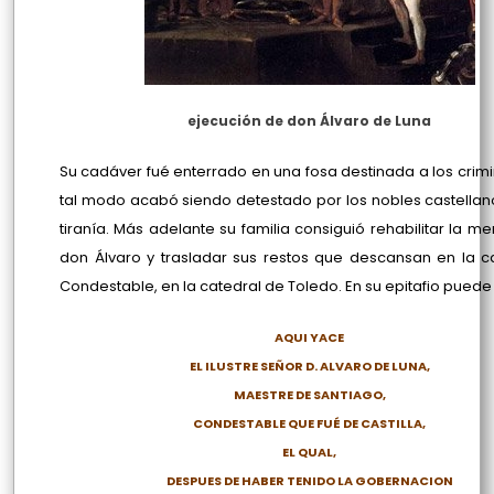
ejecución de don Álvaro de Luna
Su cadáver fué enterrado en una fosa destinada a los crimi
tal modo acabó siendo detestado por los nobles castellan
tiranía. Más adelante su familia consiguió rehabilitar la m
don Álvaro y trasladar sus restos que descansan en la ca
Condestable, en la catedral de Toledo. En su epitafio puede
AQUI YACE
EL ILUSTRE SEÑOR D. ALVARO DE LUNA,
MAESTRE DE SANTIAGO,
CONDESTABLE QUE FUÉ DE CASTILLA,
EL QUAL,
DESPUES DE HABER TENIDO LA GOBERNACION