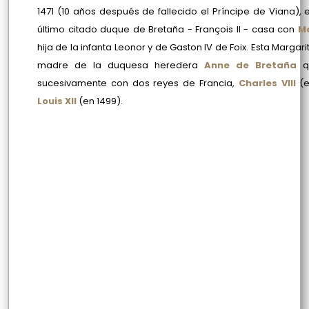
1471 (10 años después de fallecido el Príncipe de Viana), el
último citado duque de Bretaña - François II - casa con
M
hija de la infanta Leonor y de Gaston IV de Foix. Esta Margari
madre de la duquesa heredera
Anne de Bretaña
q
sucesivamente con dos reyes de Francia,
Charles VIII
(e
Louis XII
(en 1499)
.