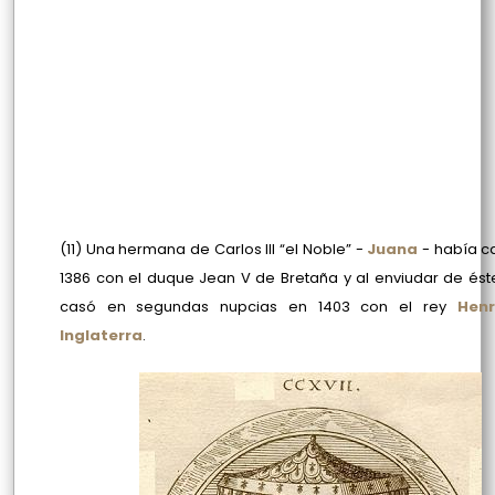
(11) Una hermana de Carlos III “el Noble” -
Juana
- había c
1386 con el duque
Jean V de Bretaña y al enviudar de ést
casó en segundas nupcias en 1403 con el rey
Henr
Inglaterra
.