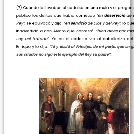
(7) Cuando le llevaban al cadalso en una mula y el pregon
público los delitos que había cometido
“en
deservicio
de D
Rey”,
se equivocó y dijo:
“en
servicio
de Dios y del Rey”,
lo qu
inadvertido a don Álvaro que contestó:
“bien dices por mis
soy así tratado”.
Ya en el cadalso vio al caballerizo del
Enrique y le dijo:
“id y decid al Príncipe, de mi parte, que en gr
sus criados no siga este ejemplo del Rey su padre”.