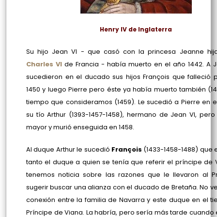
Henry IV de Inglaterra
Su hijo Jean VI - que casó con la princesa Jeanne hij
Charles VI
de Francia - había muerto en el año 1442. A J
sucedieron en el ducado sus hijos François que falleció 
1450 y luego Pierre pero éste ya había muerto también
(1
tiempo que consideramos
(1459)
. Le sucedió a Pierre en 
su tío Arthur
(1393-1457-1458)
, hermano de Jean VI, pero
mayor y murió enseguida en 1458.
Al duque Arthur le sucedió
François
(1433-1458-1488)
que e
tanto el duque a quien se tenía que referir el príncipe de 
tenemos noticia sobre las razones que le llevaron al P
sugerir buscar una alianza con el ducado de Bretaña. No 
conexión entre la familia de Navarra y este duque en el t
Príncipe de Viana. La habría, pero sería más tarde cuando 