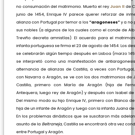
no consumación del matrimonio. Muerto el rey
Juan II
de C
junio de 1454, Enrique IV parece querer reforzar de inm
alianza con Portugal por temor a los
“aragoneses”
y a no
sus nobles (a algunos de los cuales como el conde de Alb
Treviño decreta amnistías). El acuerdo para el matrimon
infanta portuguesa se firma el 23 de agosto de 1454. Los de
se celebrarán algún tiempo después en Lisboa (marzo 145
se interpretó como una manifestación de antiaragonesi
alternancia de alianzas de Castilla, a veces con Portugal
con Navarra o Aragón, se ve con los dos matrimonios de J
Castilla, primero con María de Aragón (hija de Fer
Antequera, luego rey de Aragón) y después con Isabel de 
Del mismo modo su hijo Enrique IV, primero con Blanca de
hija de un infante de Aragón y luego con la infanta Juana de
En los problemas dinásticos que se suscitaron más adelan
asunto de la
Beltraneja
, Castilla se encontrará otra vez con
entre Portugal y Aragón.