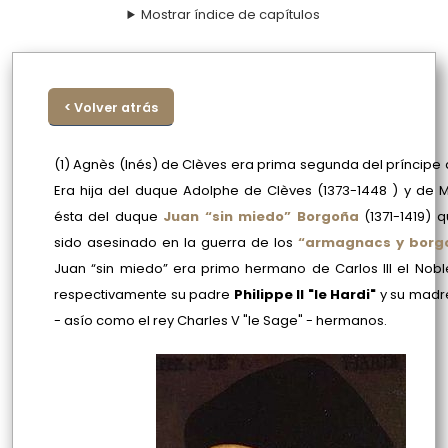
Mostrar índice de capítulos
< Volver atrás
(1)
Agnès (Inés) de Clèves era prima segunda del príncipe 
Era hija del duque Adolphe de Clèves
(1373-1448 )
y de Ma
ésta del duque
Juan “sin miedo” Borgoña
(1371-1419)
q
sido asesinado en la guerra de los
“armagnacs y borg
Juan “sin miedo” era primo hermano de Carlos III el Nobl
respectivamente su padre
Philippe II "le Hardi"
y su madr
- asío como el rey Charles V "le Sage" - hermanos.