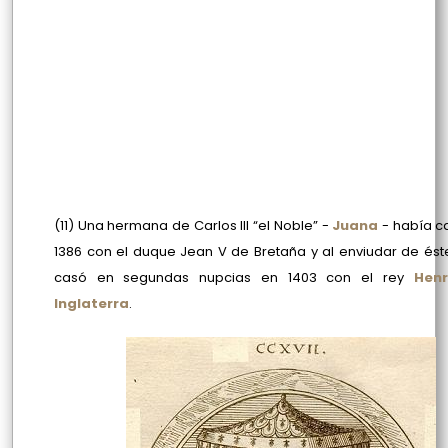
(11) Una hermana de Carlos III “el Noble” -
Juana
- había c
1386 con el duque
Jean V de Bretaña y al enviudar de ést
casó en segundas nupcias en 1403 con el rey
Henr
Inglaterra
.