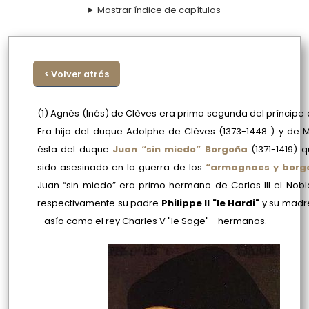
Mostrar índice de capítulos
< Volver atrás
(1)
Agnès (Inés) de Clèves era prima segunda del príncipe 
Era hija del duque Adolphe de Clèves
(1373-1448 )
y de Ma
ésta del duque
Juan “sin miedo” Borgoña
(1371-1419)
q
sido asesinado en la guerra de los
“armagnacs y borg
Juan “sin miedo” era primo hermano de Carlos III el Nobl
respectivamente su padre
Philippe II "le Hardi"
y su madr
- asío como el rey Charles V "le Sage" - hermanos.