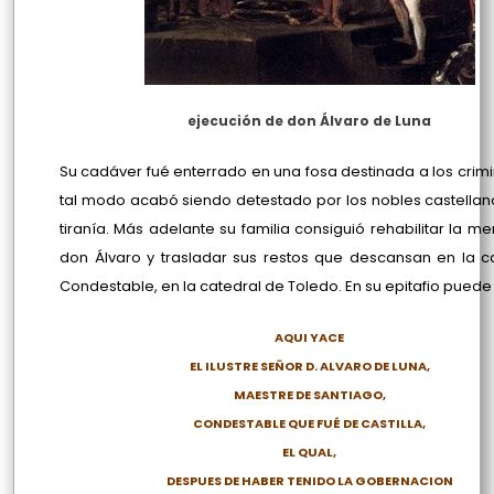
ejecución de don Álvaro de Luna
Su cadáver fué enterrado en una fosa destinada a los crimi
tal modo acabó siendo detestado por los nobles castellan
tiranía. Más adelante su familia consiguió rehabilitar la m
don Álvaro y trasladar sus restos que descansan en la ca
Condestable, en la catedral de Toledo. En su epitafio puede
AQUI YACE
EL ILUSTRE SEÑOR D. ALVARO DE LUNA,
MAESTRE DE SANTIAGO,
CONDESTABLE QUE FUÉ DE CASTILLA,
EL QUAL,
DESPUES DE HABER TENIDO LA GOBERNACION