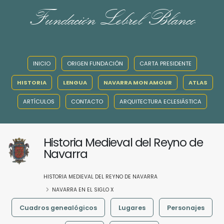
Fundación Lebrel Blanco
INICIO
ORIGEN FUNDACIÓN
CARTA PRESIDENTE
HISTORIA
LENGUA
NAVARRA MON AMOUR
ATLAS
ARTÍCULOS
CONTACTO
ARQUITECTURA ECLESIÁSTICA
Historia Medieval del Reyno de
Navarra
HISTORIA MEDIEVAL DEL REYNO DE NAVARRA
NAVARRA EN EL SIGLO X
Cuadros genealógicos
Lugares
Personajes