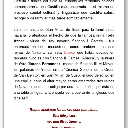
Castilla a finales del siglo XI, cuando los territorios riojanos
comunicarán a una Castilla más encerrada en sí misma un
precioso caudal cultural y lingüístico que Castilla sabría
recoger y desarrollar más tarde admirablemente.
La importancia de San Millán de Suso para la familia real
navarra lo atestigua el hecho de que la famosa reina
Toda
Aznar
- viuda del rey navarro Sancho I Garcés - fue
enterrada en este monasterio, como también otras dos
reinas de Navarra, su nieta
Urraca
que había casado en
terceras nupcias con Sancho II Garcés “Abarca”, y la nuera
de ésta
Jimena Fernández
, madre de Sancho III el Mayor.
En palabras de Yepes en su “Crónica General de la Orden
de San Benito”: en San Millán de Suso, el lado derecho, en
una capilla, cabe el altar mayor, están enterradas tres reinas
de Navarra, como se colige por una inscripción, que está en
una tabla antigua, a la entrada de la puerta de la iglesia, que
dice así:
Regno apellatae Navarrae sunt tumulatae,
Tota fide plena,
nec non Elvira Ximena,
tres hic reginae,