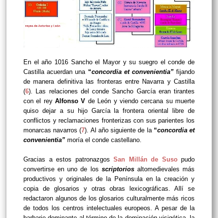
En el año 1016 Sancho el Mayor y su suegro el conde de
Castilla acuerdan una
“
concordia et convenientia”
fijando
de manera definitiva las fronteras entre Navarra y Castilla
(
6
). Las relaciones del conde Sancho García eran tirantes
con el rey
Alfonso V
de León y viendo cercana su muerte
quiso dejar a su hijo García la frontera oriental libre de
conflictos y reclamaciones fronterizas con sus parientes los
monarcas navarros (
7
). Al año siguiente de la
“
concordia et
convenientia”
moría el conde castellano.
Gracias a estos patronazgos
San Millán de Suso
pudo
convertirse en uno de los
scriptorios
altomedievales más
productivos y originales de la Península en la creación y
copia de glosarios y otras obras lexicográficas. Allí se
redactaron algunos de los glosarios culturalmente más ricos
de todos los centros intelectuales europeos. A pesar de la
barbarie dominante al término de la dominación visigótica, la