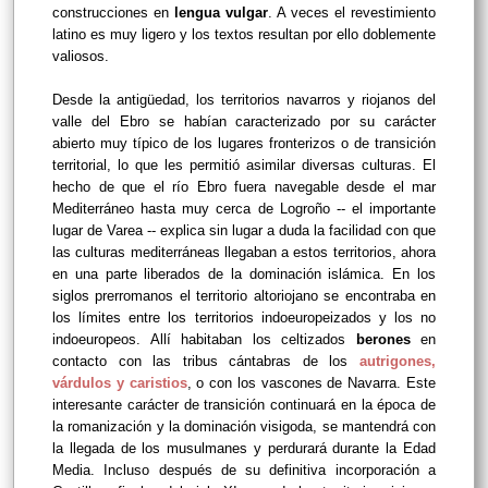
construcciones en
lengua vulgar
. A veces el revestimiento
latino es muy ligero y los textos resultan por ello doblemente
valiosos.
Desde la antigüedad, los territorios navarros y riojanos del
valle del Ebro se habían caracterizado por su carácter
abierto muy típico de los lugares fronterizos o de transición
territorial, lo que les permitió asimilar diversas culturas. El
hecho de que el río Ebro fuera navegable desde el mar
Mediterráneo hasta muy cerca de Logroño -- el importante
lugar de Varea -- explica sin lugar a duda la facilidad con que
las culturas mediterráneas llegaban a estos territorios, ahora
en una parte liberados de la dominación islámica. En los
siglos prerromanos el territorio altoriojano se encontraba en
los límites entre los territorios indoeuropeizados y los no
indoeuropeos. Allí habitaban los celtizados
berones
en
contacto con las tribus cántabras de los
autrigones,
várdulos y caristios
, o con los vascones de Navarra. Este
interesante carácter de transición continuará en la época de
la romanización y la dominación visigoda, se mantendrá con
la llegada de los musulmanes y perdurará durante la Edad
Media. Incluso después de su definitiva incorporación a