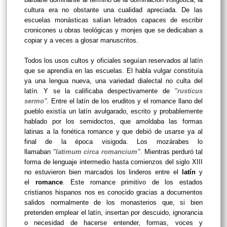
cultura era no obstante una cualidad apreciada. De las
escuelas monásticas salían letrados capaces de escribir
cronicones u obras teológicas y monjes que se dedicaban a
copiar y a veces a glosar manuscritos.
Todos los usos cultos y oficiales seguían reservados al latín
que se aprendía en las escuelas. El habla vulgar constituía
ya una lengua nueva, una variedad dialectal no culta del
latín. Y se la calificaba despectivamente de
"rusticus
sermo"
.
Entre el latín de los eruditos y el romance llano del
pueblo existía un latín avulgarado, escrito y probablemente
hablado por los semidoctos, que amoldaba las formas
latinas a la fonética romance y que debió de usarse ya al
final de la época visigoda. Los mozárabes lo
llamaban
"latimum circa romancium"
.
Mientras perduró tal
forma de lenguaje intermedio hasta comienzos del siglo XIII
no estuvieron bien marcados los linderos entre el
latín
y
el
romance
. Este romance primitivo de los estados
cristianos hispanos nos es conocido gracias a documentos
salidos normalmente de los monasterios que, si bien
pretenden emplear el latín, insertan por descuido, ignorancia
o necesidad de hacerse entender, formas, voces y