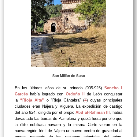
San Millán de Suso
En los últimos años de su reinado (905-925)
Sancho I
Garcés
había logrado con
Ordoño II
de León conquistar
la
“Rioja Alta”
o “Rioja Cántabra” (
4
) cuyas principales
ciudades eran Nájera y Viguera. La expedición de castigo
del año 924, dirigida por el propio
Abd al-Rahman III
, había
devastado las tierras de Pamplona y quizá fuera por ello que
la élite nobiliaria navarra y la misma Corte vieran en la
nueva región fértil de Nájera un nuevo centro de gravedad al
menos respecto de las regiones orientales del reino,