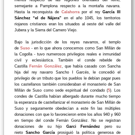
semejante a Pamplona respecto a la montaña navarra.
Hasta la reconquista de
Calahorra
por el rey
García III
Sánchez “el de Nájera”
en el año 1045, los territorios
riojanos cristianos eran los situados al oeste del valle del
Jubera y la Sierra del Camero Viejo.
Bajo la jurisdicción de los reyes navarros, el templo
de
Suso
- en lo que ahora conocemos como San Millán de
la Cogolla - tuvo numerosos privilegios reales e inmunidad
civil y eclesiástica. También el conde rebelde de
Castilla
Fernán González
, que había casado con Sancha
hija del rey navarro Sancho I Garcés, le concedió el
privilegio de un tributo que los pueblos le debían pagar pues
los castellanos también consideraban el monasterio de San
Millán de Suso como sede espiritual del condado (
5
). Los
condes de Castilla habían albergado durante mucho tiempo
la esperanza de castellanizar el monasterio de San Millán de
Suso y seguramente obedecían a este fin las múltiples
donaciones con que lo favorecieron entre los años 940 y 960
en tiempo del conde Fernán González. No se registran
donaciones de su hijo
Garci Fernández
pero su
nieto
Sancho García
prosiguió la política generosa de