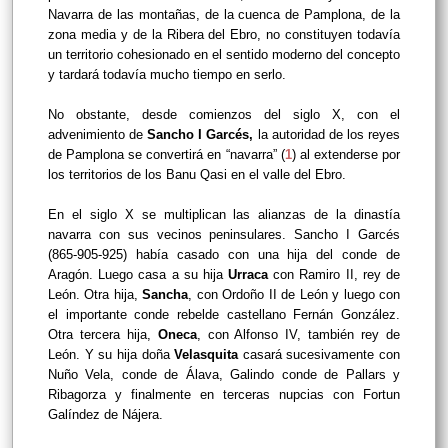
Navarra de las montañas, de la cuenca de Pamplona, de la
zona media y de la Ribera del Ebro, no constituyen todavía
un territorio cohesionado en el sentido moderno del concepto
y tardará todavía mucho tiempo en serlo.
No obstante, desde comienzos del siglo X, con el
advenimiento de
Sancho I Garcés,
la autoridad de los reyes
de Pamplona se convertirá en “navarra” (
1
) al extenderse por
los territorios de los Banu Qasi en el valle del Ebro.
En el siglo X se multiplican las alianzas de la dinastía
navarra con sus vecinos peninsulares. Sancho I Garcés
(865-905-925) había casado con una hija del conde de
Aragón. Luego casa a su hija
Urraca
con Ramiro II, rey de
León. Otra hija,
Sancha
, con Ordoño II de León y luego con
el importante conde rebelde castellano Fernán González.
Otra tercera hija,
Oneca
, con Alfonso IV, también rey de
León. Y su hija doña
Velasquita
casará sucesivamente con
Nuño Vela, conde de Álava, Galindo conde de Pallars y
Ribagorza y finalmente en terceras nupcias con Fortun
Galíndez de Nájera.