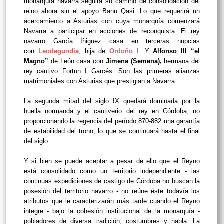
monarquía navarra seguirá su camino de consolidación del
reino ahora sin el apoyo Banu Qasi. Lo que requerirá un
acercamiento a Asturias con cuya monarquía comenzará
Navarra a participar en acciones de reconquista. El rey
navarro García Íñiguez casa en terceras nupcias
con
Leodegundia
, hija de
Ordoño I
. Y
Alfonso III “el
Magno”
de León casa con
Jimena (Semena),
hermana del
rey cautivo Fortun I Garcés. Son las primeras alianzas
matrimoniales con Asturias que prestigian a Navarra.
La segunda mitad del siglo IX quedará dominada por la
huella normanda y el cautiverio del rey en Córdoba, no
proporcionando la regencia del período 870-882 una garantía
de estabilidad del trono, lo que se continuará hasta el final
del siglo.
Y si bien se puede aceptar a pesar de ello que el Reyno
está consolidado como un territorio independiente - las
continuas expediciones de castigo de Córdoba no buscan la
posesión del territorio navarro - no reúne éste todavía los
atributos que le caracterizarán más tarde cuando el Reyno
integre - bajo la cohesión institucional de la monarquía -
pobladores de diversa tradición, costumbres y habla. La