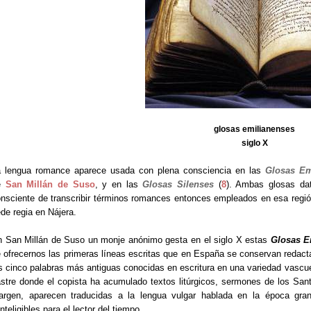
glosas emilianenses
siglo X
a lengua romance aparece usada con plena consciencia en las
Glosas Em
e
San Millán de Suso
, y en las
Glosas Silenses
(
8
). Ambas glosas dat
nsciente de transcribir términos romances entonces empleados en esa región
de regia en Nájera.
 San Millán de Suso un monje anónimo gesta en el siglo X estas
Glosas E
 ofrecernos las primeras líneas escritas que en España se conservan reda
s cinco palabras más antiguas conocidas en escritura en una variedad vascu
stre donde el copista ha acumulado textos litúrgicos, sermones de los Santo
rgen, aparecen traducidas a la lengua vulgar hablada en la época gran 
inteligibles para el lector del tiempo.