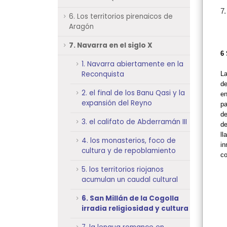
7.
6. Los territorios pirenaicos de
Aragón
7. Navarra en el siglo X
6 
1. Navarra abiertamente en la
Reconquista
La
de
2. el final de los Banu Qasi y la
en
expansión del Reyno
pa
de
3. el califato de Abderramán III
d
l
4. los monasterios, foco de
in
cultura y de repoblamiento
co
5. los territorios riojanos
acumulan un caudal cultural
6. San Millán de la Cogolla
irradia religiosidad y cultura