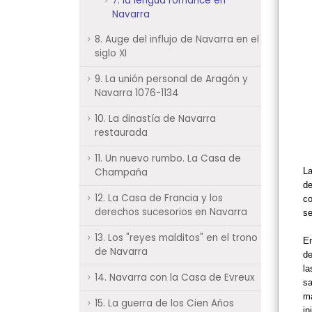
7. la lengua romance en
Navarra
8. Auge del influjo de Navarra en el
siglo XI
9. La unión personal de Aragón y
Navarra 1076-1134
10. La dinastía de Navarra
restaurada
11. Un nuevo rumbo. La Casa de
Champaña
L
d
12. La Casa de Francia y los
co
derechos sucesorios en Navarra
se
13. Los "reyes malditos" en el trono
En
de Navarra
de
la
14. Navarra con la Casa de Evreux
sa
ma
15. La guerra de los Cien Años
in