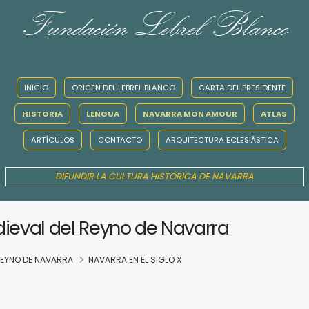
Fundación Lebrel Blanco
INICIO
ORIGEN DEL LEBREL BLANCO
CARTA DEL PRESIDENTE
HISTORIA
LENGUA
NAVARRA MON AMOUR
ATLAS
ARTÍCULOS
CONTACTO
ARQUITECTURA ECLESIÁSTICA
DIFUNDIR LA CULTURA HISTÓRICA DE NAVARRA
dieval del Reyno de Navarra
 REYNO DE NAVARRA
NAVARRA EN EL SIGLO X