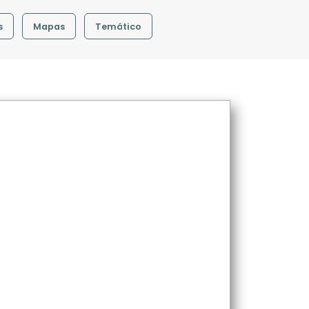
s
Mapas
Temático