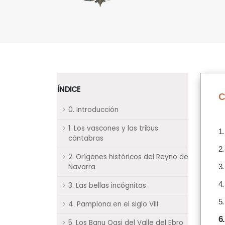
ÍNDICE
C
0. Introducción
1. Los vascones y las tribus
1.
cántabras
2.
2. Orígenes históricos del Reyno de
Navarra
3.
4.
3. Las bellas incógnitas
5.
4. Pamplona en el siglo VIII
6
5. Los Banu Qasi del Valle del Ebro