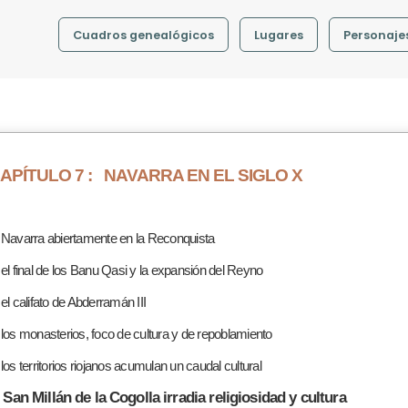
Cuadros genealógicos
Lugares
Personaje
APÍTULO 7 :
NAVARRA EN EL SIGLO X
 Navarra abiertamente en la Reconquista
 el final de los Banu Qasi y la expansión del Reyno
 el califato de Abderramán III
 los monasterios, foco de cultura y de repoblamiento
 los territorios riojanos acumulan un caudal cultural
. San Millán de la Cogolla irradia religiosidad y cultura