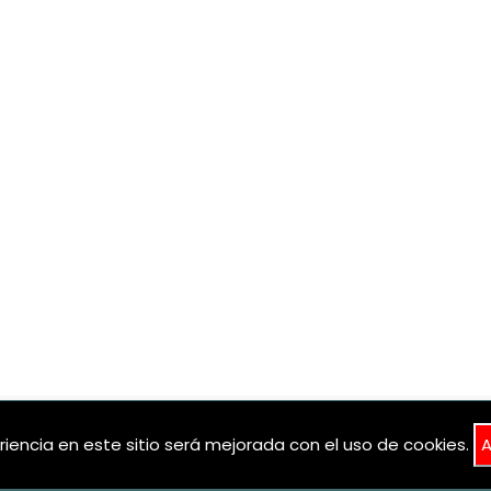
riencia en este sitio será mejorada con el uso de cookies.
A
Todos los derechos reservas. 2005-2026 Fundación Lebrel Blanco