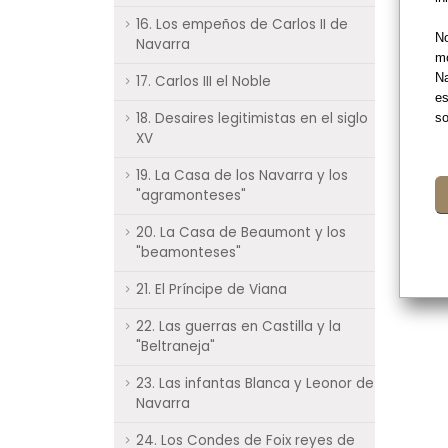
16. Los empeños de Carlos II de
No
Navarra
mo
Na
17. Carlos III el Noble
es
18. Desaires legitimistas en el siglo
so
XV
19. La Casa de los Navarra y los
"agramonteses"
20. La Casa de Beaumont y los
"beamonteses"
21. El Príncipe de Viana
22. Las guerras en Castilla y la
"Beltraneja"
23. Las infantas Blanca y Leonor de
Navarra
24. Los Condes de Foix reyes de