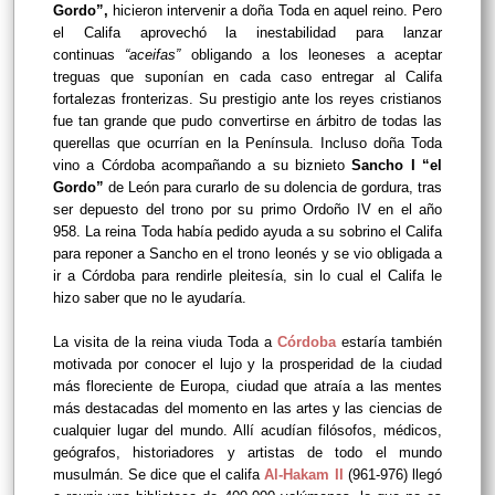
Gordo”,
hicieron intervenir a doña Toda en aquel reino. Pero
el Califa aprovechó la inestabilidad para lanzar
continuas
“aceifas”
obligando a los leoneses a aceptar
treguas que suponían en cada caso entregar al Califa
fortalezas fronterizas. Su prestigio ante los reyes cristianos
fue tan grande que pudo convertirse en árbitro de todas las
querellas que ocurrían en la Península. Incluso doña Toda
vino a Córdoba acompañando a su biznieto
Sancho I “el
Gordo”
de León para curarlo de su dolencia de gordura, tras
ser depuesto del trono por su primo Ordoño IV en el año
958. La reina Toda había pedido ayuda a su sobrino el Califa
para reponer a Sancho en el trono leonés y se vio obligada a
ir a Córdoba para rendirle pleitesía, sin lo cual el Califa le
hizo saber que no le ayudaría.
La visita de la reina viuda Toda a
Córdoba
estaría también
motivada por conocer el lujo y la prosperidad de la ciudad
más floreciente de Europa, ciudad que atraía a las mentes
más destacadas del momento en las artes y las ciencias de
cualquier lugar del mundo. Allí acudían filósofos, médicos,
geógrafos, historiadores y artistas de todo el mundo
musulmán. Se dice que el califa
Al-Hakam II
(961-976) llegó