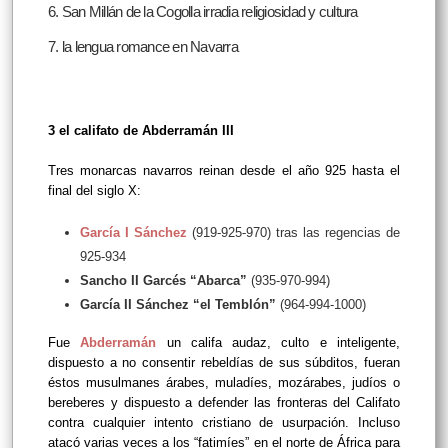
6. San Millán de la Cogolla irradia religiosidad y cultura
7. la lengua romance en Navarra
3
el califato de Abderramán III
Tres monarcas navarros reinan desde el año 925 hasta el
final del siglo X:
García I Sánchez
(919-925-970) tras las regencias de
925-934
Sancho II Garcés “Abarca”
(935-970-994)
García II Sánchez “el Temblón”
(964-994-1000)
Fue
Abderramán
un califa audaz, culto e inteligente,
dispuesto a no consentir rebeldías de sus súbditos, fueran
éstos musulmanes árabes, muladíes, mozárabes, judíos o
bereberes y dispuesto a defender las fronteras del Califato
contra cualquier intento cristiano de usurpación. Incluso
atacó varias veces a los “fatimíes” en el norte de África para