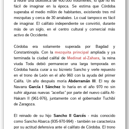
a reunir una biblioteca de 400.000 volúmenes, lo que no es
fácil de imaginar en la época. Se estima que Córdoba
superaba el medio millón de habitantes, existiendo tres mil
mezquitas y cerca de 30 arrabales. Lo cual tampoco es fácil
de imaginar. El califato independiente se convirtió, durante
más de un siglo, en el centro cultural y comercial más
activo de Occidente.
Córdoba era solamente superada por Bagdad y
Constantinopla. Con la
mezquita principal
ampliada y ya
terminada la ciudad califal de
Medinat al-Zahara
, la reina
viuda Toda debió permanecer una larga temporada en
Córdoba hasta curar a su biznieto Sancho y verle repuesto
en el trono de León en el año 960 con la ayuda del primer
Califa. Un año después moría
Abderramán III
. El rey de
Navarra
García I Sánchez
lo haría en el año 970 no sin
sufrir algunas nuevas
“aceifas”
por parte del nuevo califa Al-
Hakam II (961-976), juntamente con el gobernador Tuchibí
de Zaragoza.
El reinado de su hijo
Sancho II Garcés
- más conocido
como Sancho Abarca (935-970-994) - también se caracteriza
por su actitud defensiva ante el califato de Córdoba. El trono