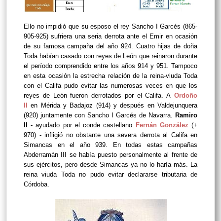
Ello no impidió que su esposo el rey Sancho I Garcés (865-
905-925) sufriera una seria derrota ante el Emir en ocasión
de su famosa campaña del año 924. Cuatro hijas de doña
Toda habían casado con reyes de León que reinaron durante
el período comprendido entre los años 914 y 951. Tampoco
en esta ocasión la estrecha relación de la reina-viuda Toda
con el Califa pudo evitar las numerosas veces en que los
reyes de León fueron derrotados por el Califa. A
Ordoño
II
en Mérida y Badajoz (914) y después en Valdejunquera
(920) juntamente con Sancho I Garcés de Navarra.
Ramiro
II
- ayudado por el conde castellano
Fernán González
(+
970) - infligió no obstante una severa derrota al Califa en
Simancas en el año 939. En todas estas campañas
Abderramán III se había puesto personalmente al frente de
sus ejércitos, pero desde Simancas ya no lo haría más. La
reina viuda Toda no pudo evitar declararse tributaria de
Córdoba.