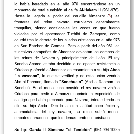
lo había heredado en el año 970 encontrándose en un
momento de total sumisión al califa
Al-Hakam II
(961-976).
Hasta la llegada al poder del caudillo Almanzor (
3
) las
fronteras del reino navarro estuvieron generalmente
tranquilas, siendo ocasionales las veces en que fueron
violadas por el gobernador Tuchibí de Zaragoza, como
ocurrió tras la derrota de los aliados cristianos en el año 975
en San Esteban de Gormaz. Pero a partir del año 981 las
sucesivas campañas de Almanzor devastan los campos de
los reinos de Navarra y principalmente de León. El rey
Sancho Abarca estaba decidido a no oponer resistencia a
Córdoba y ofreció a Almanzor en casamiento a su hija
Abda
“la vascona”
, lo que se verificó y de esta unión vendría
Abd al-Rahman, llamado
“Sanchuelo”
(Abd al-Rahman ibn
Sanchul). En al menos una ocasión el rey navarro viajó a
Córdoba para pedir a Almanzor suprimir la expedición de
castigo que había preparado para Navarra, intercediendo en
ello su hija Abda. Debido a esta actitud poco épica y
acomodaticia del rey navarro, su reino sufrió menos
embates sarracenos que los demás territorios cristianos.
Su hijo
García II Sánchez “el Temblón”
(964-994-1000)