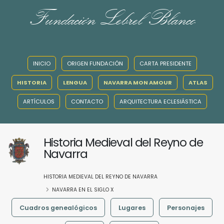
Fundación Lebrel Blanco
INICIO
ORIGEN FUNDACIÓN
CARTA PRESIDENTE
HISTORIA
LENGUA
NAVARRA MON AMOUR
ATLAS
ARTÍCULOS
CONTACTO
ARQUITECTURA ECLESIÁSTICA
Historia Medieval del Reyno de
Navarra
HISTORIA MEDIEVAL DEL REYNO DE NAVARRA
NAVARRA EN EL SIGLO X
Cuadros genealógicos
Lugares
Personajes