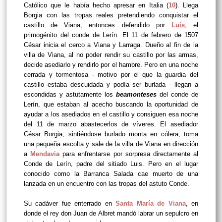
Católico que le había hecho apresar en Italia (
10
). Llega
Borgia con las tropas reales pretendiendo conquistar el
castillo de Viana, entonces defendido por
Luis
, el
primogénito del conde de Lerín. El 11 de febrero de 1507
César inicia el cerco a Viana y Larraga. Dueño al fin de la
villa de Viana, al no poder rendir su castillo por las armas,
decide asediarlo y rendirlo por el hambre. Pero en una noche
cerrada y tormentosa - motivo por el que la guardia del
castillo estaba descuidada y podía ser burlada - llegan a
escondidas y astutamente los
beamonteses
del conde de
Lerín, que estaban al acecho buscando la oportunidad de
ayudar a los asediados en el castillo y consiguen esa noche
del 11 de marzo abastecerlos de víveres. El asediador
César Borgia, sintiéndose burlado monta en cólera, toma
una pequeña escolta y sale de la villa de Viana en dirección
a
Mendavia
para enfrentarse por sorpresa directamente al
Conde de Lerín, padre del sitiado Luis. Pero en el lugar
conocido como la Barranca Salada cae muerto de una
lanzada en un encuentro con las tropas del astuto Conde.
Su cadáver fue enterrado en
Santa María de Viana
, en
donde el rey don Juan de Albret mandó labrar un sepulcro en