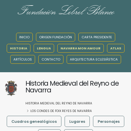
Fundación Lebrel Blanco
INICIO
ORIGEN FUNDACIÓN
CARTA PRESIDENTE
HISTORIA
LENGUA
NAVARRA MON AMOUR
ATLAS
ARTÍCULOS
CONTACTO
ARQUITECTURA ECLESIÁSTICA
Historia Medieval del Reyno de
Navarra
HISTORIA MEDIEVAL DEL REYNO DE NAVARRA
LOS CONDES DE FOIX REYES DE NAVARRA
Cuadros genealógicos
Lugares
Personajes