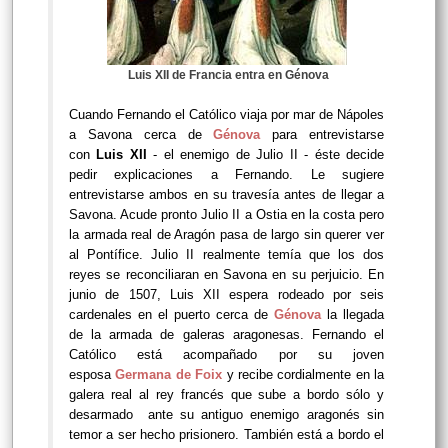
Luis XII de Francia entra en Génova
Cuando Fernando el Católico viaja por mar de Nápoles
a Savona cerca de
Génova
para entrevistarse
con
Luis XII
- el enemigo de Julio II - éste decide
pedir explicaciones a Fernando. Le sugiere
entrevistarse ambos en su travesía antes de llegar a
Savona. Acude pronto Julio II a Ostia en la costa pero
la armada real de Aragón pasa de largo sin querer ver
al Pontífice. Julio II realmente temía que los dos
reyes se reconciliaran en Savona en su perjuicio. En
junio de 1507, Luis XII espera rodeado por seis
cardenales en el puerto cerca de
Génova
la llegada
de la armada de galeras aragonesas. Fernando el
Católico está acompañado por su joven
esposa
Germana de Foix
y recibe cordialmente en la
galera real al rey francés que sube a bordo sólo y
desarmado ante su antiguo enemigo aragonés sin
temor a ser hecho prisionero. También está a bordo el