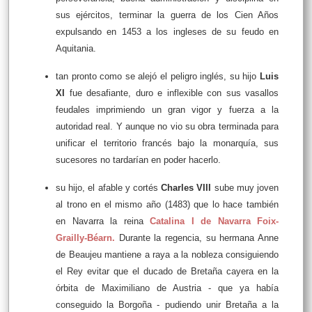
sus ejércitos, terminar la guerra de los Cien Años
expulsando en 1453 a los ingleses de su feudo en
Aquitania.
tan pronto como se alejó el peligro inglés, su hijo
Luis
XI
fue desafiante, duro e inflexible con sus vasallos
feudales imprimiendo un gran vigor y fuerza a la
autoridad real. Y aunque no vio su obra terminada para
unificar el territorio francés bajo la monarquía, sus
sucesores no tardarían en poder hacerlo.
su hijo, el afable y cortés
Charles VIII
sube muy joven
al trono en el mismo año (1483) que lo hace también
en Navarra la reina
Catalina I de Navarra Foix-
Grailly-Béarn
.
Durante la regencia, su hermana Anne
de Beaujeu mantiene a raya a la nobleza consiguiendo
el Rey evitar que el ducado de Bretaña cayera en la
órbita de Maximiliano de Austria - que ya había
conseguido la Borgoña - pudiendo unir Bretaña a la