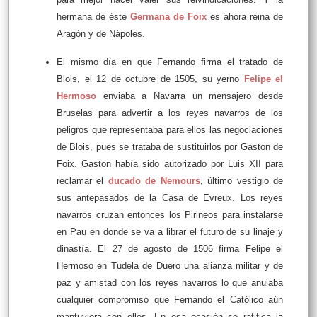
hermana de éste
Germana de Foix
es ahora reina de
Aragón y de Nápoles.
El mismo día en que Fernando firma el tratado de
Blois, el 12 de octubre de 1505, su yerno
Felipe el
Hermoso
enviaba a Navarra un mensajero desde
Bruselas para advertir a los reyes navarros de los
peligros que representaba para ellos las negociaciones
de Blois, pues se trataba de sustituirlos por Gaston de
Foix. Gaston había sido autorizado por Luis XII para
reclamar el
ducado de Nemours
, último vestigio de
sus antepasados de la Casa de Evreux. Los reyes
navarros cruzan entonces los Pirineos para instalarse
en Pau en donde se va a librar el futuro de su linaje y
dinastía. El 27 de agosto de 1506 firma Felipe el
Hermoso en Tudela de Duero una alianza militar y de
paz y amistad con los reyes navarros lo que anulaba
cualquier compromiso que Fernando el Católico aún
mantuviera con ellos. En esa ocasión se ratifica la