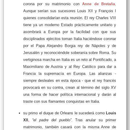
corona por su matrimonio con
Anne de Bretaña
.
Aunque serían sus sucesores Louis XII y François I
quienes consolidarían esta reunión. El rey Charles VIII
tiene ya un moderno Estado prácticamente unitario y
asombrará a Europa por la facilidad con que sus
disciplinados ejércitos toman Italia haciéndose coronar
por el Papa Alejandro Borgia rey de Nápoles y de
Jerusalén y reconociéndole soberanía sobre Roma. Su
vertiginosa marcha en Italia es un reto al Pontificado, a
Maximiliano de Austria y al Rey Católico para dar a
Francia la supremacía en Europa. Las alianzas -
siempre desleales en esta época - que el rey francés
provocará en su contra, crean al término del siglo XV
una forma de hacer política internacional y darán al
traste con sus flamantes conquistas en Italia.
su primo el duque de Orleans le sucederá como
Louis
XII
,
“el padre del pueblo”
. Tras anular su primer
matrimonio, también casará con la misma Anne de