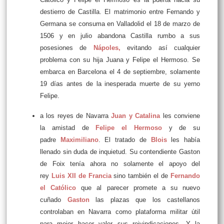
destierro de Castilla. El matrimonio entre Fernando y
Germana se consuma en Valladolid el 18 de marzo de
1506 y en julio abandona Castilla rumbo a sus
posesiones de
Nápoles
,
evitando así cualquier
problema con su hija Juana y Felipe el Hermoso. Se
embarca en Barcelona el 4 de septiembre, solamente
19 días antes de la inesperada muerte de su yerno
Felipe.
a los reyes de Navarra
Juan y Catalina
les conviene
la amistad de
Felipe el Hermoso
y de su
padre
Maximiliano
. El tratado de
Blois
les había
llenado sin duda de inquietud. Su contendiente Gaston
de Foix tenía ahora no solamente el apoyo del
rey
Luis XII de Francia
sino también el de
Fernando
el Católico
que al parecer promete a su nuevo
cuñado
Gaston
las plazas que los castellanos
controlaban en Navarra como plataforma militar útil
para mejor hacer valer sus reivindicaciones. Y la