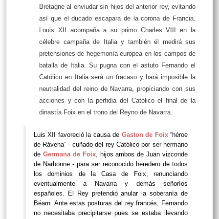
Bretagne al enviudar sin hijos del anterior rey, evitando
así que el ducado escapara de la corona de Francia.
Louis XII acompaña a su primo Charles VIII en la
célebre campaña de Italia y también él medirá sus
pretensiones de hegemonía europea en los campos de
batalla de Italia. Su pugna con el astuto Fernando el
Católico en Italia será un fracaso y hará imposible la
neutralidad del reino de Navarra, propiciando con sus
acciones y con la perfidia del Católico el final de la
dinastía Foix en el trono del Reyno de Navarra.
Luis XII favoreció la causa de
Gaston de Foix
“héroe
de Rávena” - cuñado del rey Católico por ser hermano
de
Germana de Foix
, hijos ambos de Juan vizconde
de Narbonne - para ser reconocido heredero de todos
los dominios de la Casa de Foix, renunciando
eventualmente a Navarra y demás señoríos
españoles. El Rey pretendió anular la soberanía de
Béarn. Ante estas posturas del rey francés, Fernando
no necesitaba precipitarse pues se estaba llevando