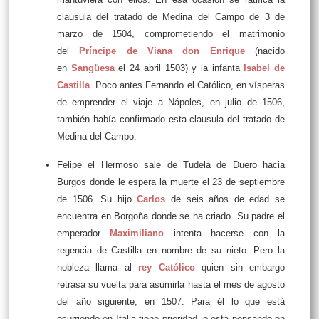
clausula del tratado de Medina del Campo de 3 de
marzo de 1504, comprometiendo el matrimonio
del
Príncipe de Viana don Enrique
(nacido
en
Sangüesa
el 24 abril 1503) y la infanta
Isabel de
Castilla
. Poco antes Fernando el Católico, en vísperas
de emprender el viaje a Nápoles, en julio de 1506,
también había confirmado esta clausula del tratado de
Medina del Campo.
Felipe el Hermoso sale de Tudela de Duero hacia
Burgos donde le espera la muerte el 23 de septiembre
de 1506. Su hijo
Carlos
de seis años de edad se
encuentra en Borgoña donde se ha criado. Su padre el
emperador
Maximiliano
intenta hacerse con la
regencia de Castilla en nombre de su nieto. Pero la
nobleza llama al
rey Católico
quien sin embargo
retrasa su vuelta para asumirla hasta el mes de agosto
del año siguiente, en 1507. Para él lo que está
ocurriendo en Italia tiene prioridad, o está pensando en