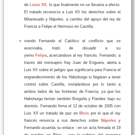
de
Louis XII
, lo que finalmente no se llevaría a efecto.
El tratado reconocía a Luis XII los derechos sobre el
Milanesado y Nápoles, a cambio del apoyo del rey de
Francia a Felipe el Hermoso en Castilla.
viendo Fernando el Católico el conflicto que se
avecinaba, trató de disuadir a su
yerno
Felipe
,
acercándose al rey francés. Fernando, a
través del mensajero fray Juan de Enguera, alerta a
Luis XII sobre el peligro que significaría para Francia el
engrandecimiento de los Habsburgo si llegaran a tener
control sobre Castilla, instalándose por lo tanto a
ambos lados de las fronteras de Francia, ya que los
Habsburgo tenían también Borgoña y Flandes bajo su
dominio. Fernando firma el 12 de octubre de 1505 con
Luis XII un
tratado de paz en
Blois
por el que el rey
francés renuncia a sus derechos sobre
Nápoles
y
Fernando acuerda su enlace - en un acta firmada el 19
de octubre en Blois - con la sobrina del monarca