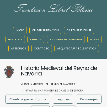
Fundación Lebrel Blanco
INICIO
ORIGEN FUNDACIÓN
CARTA PRESIDENTE
HISTORIA
LENGUA
NAVARRA MON AMOUR
ATLAS
ARTÍCULOS
CONTACTO
ARQUITECTURA ECLESIÁSTICA
Historia Medieval del Reyno de
Navarra
HISTORIA MEDIEVAL DEL REYNO DE NAVARRA
NAVARRA, UNA MONEDA DE CAMBIO EN EUROPA
Cuadros genealógicos
Lugares
Personajes