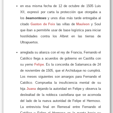
en esa misma fecha de 12 de octubre de 1505 Luis
XII, expresó por carta la protección que otorgaba a
los
beamonteses
y unos días más tarde entregaba al
citado
Gaston de Foix
las villas de
Mauleon
y Soul
que iban a permitirle usar de base logística para iniciar
hostilidades contra los Albret en las tierras de
Ultrapuertos.
arreglada su alianza con el rey de Francia, Fernando el
Católico llega a acuerdos de gobierno en Castilla con
su yerno
Felipe
. Es la concordia de Salamanca de 24
de noviembre de 1505, que el Archiduque no cumplirá.
Los meses siguientes son amargos para Fernando el
Católico. Comprueba la insuficiencia mental de su
hija
Juana
dejando la autoridad en Felipe y observa la
deslealtad de la nobleza castellana que se acomoda
del lado de la nueva autoridad de Felipe el Hermoso.
La entrevista final en Remesal entre Fernando el
Católico y Felipe el Hermoso es la puerta hacia su