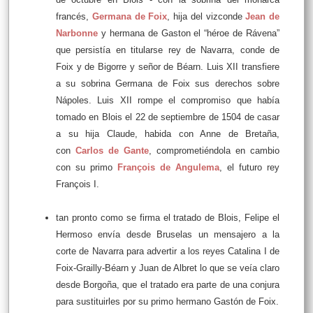
francés,
Germana de Foix
, hija del vizconde
Jean de
Narbonne
y hermana de Gaston el “héroe de Rávena”
que persistía en titularse rey de Navarra, conde de
Foix y de Bigorre y señor de Béarn. Luis XII transfiere
a su sobrina Germana de Foix sus derechos sobre
Nápoles. Luis XII rompe el compromiso que había
tomado en Blois el 22 de septiembre de 1504 de casar
a su hija Claude, habida con Anne de Bretaña,
con
Carlos de Gante
, comprometiéndola en cambio
con su primo
François de Angulema
, el futuro rey
François I.
tan pronto como se firma el tratado de Blois, Felipe el
Hermoso envía desde Bruselas un mensajero a la
corte de Navarra para advertir a los reyes Catalina I de
Foix-Grailly-Béarn y Juan de Albret lo que se veía claro
desde Borgoña, que el tratado era parte de una conjura
para sustituirles por su primo hermano Gastón de Foix.