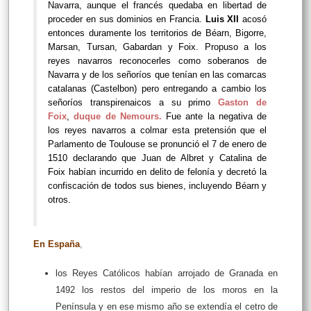
Navarra, aunque el francés quedaba en libertad de
proceder en sus dominios en Francia.
Luis XII
acosó
entonces duramente los territorios de Béarn, Bigorre,
Marsan, Tursan, Gabardan y Foix. Propuso a los
reyes navarros reconocerles como soberanos de
Navarra y de los señoríos que tenían en las comarcas
catalanas (Castelbon) pero entregando a cambio los
señoríos transpirenaicos a su primo
Gaston de
Foix
,
duque de Nemours.
Fue ante la negativa de
los reyes navarros a colmar esta pretensión que el
Parlamento de Toulouse se pronunció el 7 de enero de
1510 declarando que Juan de Albret y Catalina de
Foix habían incurrido en delito de felonía y decretó la
confiscación de todos sus bienes, incluyendo Béarn y
otros.
En España
,
los Reyes Católicos habían arrojado de Granada en
1492 los restos del imperio de los moros en la
Península y en ese mismo año se extendía el cetro de