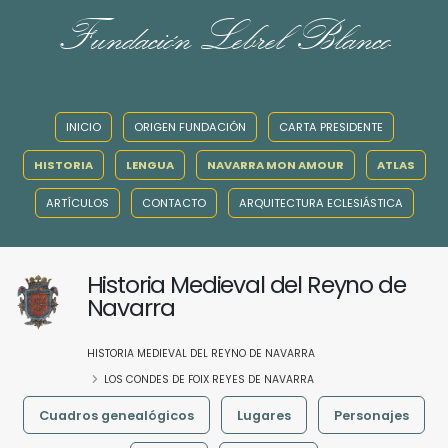
Fundación Lebrel Blanco
INICIO
ORIGEN FUNDACIÓN
CARTA PRESIDENTE
HISTORIA
LENGUA
NAVARRA MON AMOUR
ATLAS
ARTÍCULOS
CONTACTO
ARQUITECTURA ECLESIÁSTICA
Historia Medieval del Reyno de
Navarra
HISTORIA MEDIEVAL DEL REYNO DE NAVARRA
LOS CONDES DE FOIX REYES DE NAVARRA
Cuadros genealógicos
Lugares
Personajes