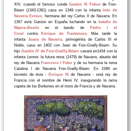
XIV, cuando el famoso conde
Gaston III Febus
de Foix-
Béarn (1343-1391) casa en 1349 con la infanta
Inés de
Navarra Evreux
, hermana del rey Carlos II de Navarra. En
1367 está Gaston en España luchando en la
batalla de
Nájera-Alesón
en el bando de
Pedro I el
Cruel
contra
Enrique de Trastamara
. Más tarde la
infanta
Juana de Navarra
, primogénita de Carlos III el
Noble, casa en 1402 con Jean de Foix-Grailly-Bearn.
Su
hijo
Gastón IV de Foix-Grailly-Béarn
casará en1434 con la
infanta
Leonor, la futura reina (1479) de Navarra, abuela del
rey de Navarra
Francisco I Febo
y de su hermana la reina
Catalina I de Navarra
Foix-Grailly-Béarn. En 1589 un
biznieto de ésta -
Enrique III
de Navarra - será rey de
Francia con el nombre de Henri IV, inaugurando la rama
capeta de los Borbones en el trono de Francia y de Navarra.