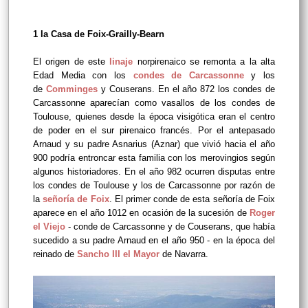
1 la Casa de Foix-Grailly-Bearn
El origen de este
linaje
norpirenaico se remonta a la alta
Edad Media con los
condes de Carcassonne
y los
de
Comminges
y Couserans. En el año 872 los condes de
Carcassonne aparecían como vasallos de los condes de
Toulouse, quienes desde la época visigótica eran el centro
de poder en el sur pirenaico francés. Por el antepasado
Arnaud y su padre Asnarius (Aznar) que vivió hacia el año
900 podría entroncar esta familia con los merovingios según
algunos historiadores. En el año 982 ocurren disputas entre
los condes de Toulouse y los de Carcassonne por razón de
la
señoría de Foix
. El primer conde de esta señoría de Foix
aparece en el año 1012 en ocasión de la sucesión de
Roger
el Viejo
- conde de Carcassonne y de Couserans, que había
sucedido a su padre Arnaud en el año 950 - en la época del
reinado de
Sancho III el Mayor
de Navarra.