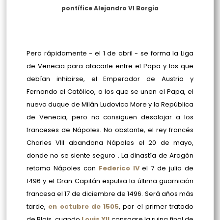
pontífice Alejandro VI Borgia
Pero rápidamente - el 1 de abril - se forma la Liga
de Venecia para atacarle entre el Papa y los que
debían inhibirse, el Emperador de Austria y
Fernando el Católico, a los que se unen el Papa, el
nuevo duque de Milán Ludovico More y la República
de Venecia, pero no consiguen desalojar a los
franceses de Nápoles. No obstante, el rey francés
Charles VIII abandona Nápoles el 20 de mayo,
donde no se siente seguro . La dinastía de Aragón
retoma Nápoles con
Federico IV
el 7 de julio de
1496 y el Gran Capitán expulsa la última guarnición
francesa el 17 de diciembre de 1496. Será años más
tarde,
en octubre de 1505
, por el primer tratado
de Blois, cuando
Louis XII
consagre la ruina final de