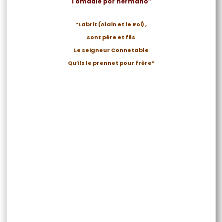
Tomadle por hermano”
“Labrit (Alain et le Roi) ,
sont père et fils
Le seigneur Connetable
Qu’ils le prennet pour frère”