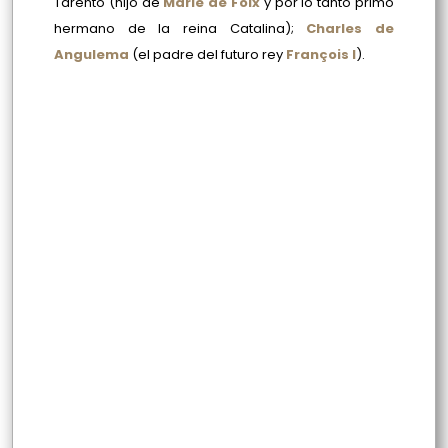
Tarento (hijo de
Marie de Foix
y por lo tanto primo
hermano de la reina Catalina);
Charles de
Angulema
(el padre del futuro rey
François I
).