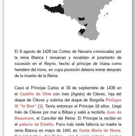
El 8 agosto de 1428 las Cortes de Navarra convocadas por
la reina Blanca I renuevan y revalidan el juramento de
sucesión en el Reyno, hecho al príncipe de Viana como
heredero del trono, en cuya posesión debería entrar después
de la muerte de la Reina.
Casó el Príncipe Carlos el 30 de septiembre de 1439 en
el
Castillo de Olite
con Inés (Agnès) de Clèves, hija del
duque de Clèves y sobrina del duque de Borgoña
Philippe
III “le Bon”
(
1
). Tenía entonces el Príncipe 18 años. Llegó
Inés de Clèves por mar a Bilbao y salió a recibirla
Juan de
Beaumont
, el Canciller del Reino. El Príncipe la recibió en
el
palacio de Estella
. Poco más tarde fallecía su madre la
reina Blanca en mayo de 1441 en
Santa María de Nieva
.