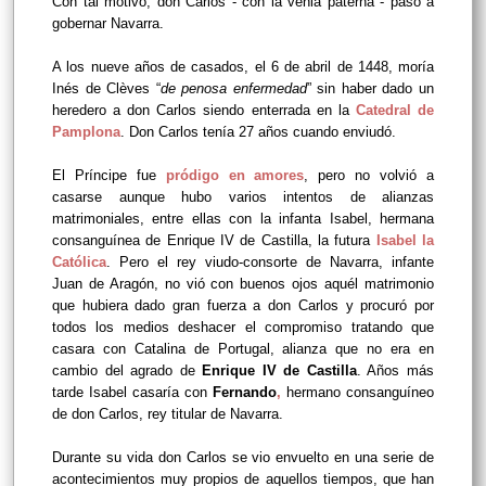
Con tal motivo, don Carlos - con la venia paterna - pasó a
gobernar Navarra.
A los nueve años de casados, el 6 de abril de 1448, moría
Inés de Clèves “
de penosa enfermedad
” sin haber dado un
heredero a don Carlos siendo enterrada en la
Catedral de
Pamplona
. Don Carlos tenía 27 años cuando enviudó.
El Príncipe fue
pródigo en amores
, pero no volvió a
casarse aunque hubo varios intentos de alianzas
matrimoniales, entre ellas con la infanta Isabel, hermana
consanguínea de Enrique IV de Castilla, la futura
Isabel la
Católica
. Pero el rey viudo-consorte de Navarra, infante
Juan de Aragón, no vió con buenos ojos aquél matrimonio
que hubiera dado gran fuerza a don Carlos y procuró por
todos los medios deshacer el compromiso tratando que
casara con Catalina de Portugal, alianza que no era en
cambio del agrado de
Enrique IV de Castilla
. Años más
tarde Isabel casaría con
Fernando
,
hermano consanguíneo
de don Carlos, rey titular de Navarra.
Durante su vida don Carlos se vio envuelto en una serie de
acontecimientos muy propios de aquellos tiempos, que han