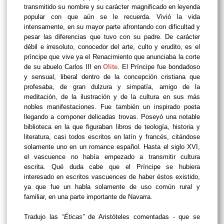
transmitido su nombre y su carácter magnificado en leyenda
popular con que aún se le recuerda. Vivió la vida
intensamente, en su mayor parte afrontando con dificultad y
pesar las diferencias que tuvo con su padre. De carácter
débil e irresoluto, conocedor del arte, culto y erudito, es el
príncipe que vive ya el Renacimiento que anunciaba la corte
de su abuelo Carlos III en
Olite
. El Príncipe fue bondadoso
y sensual, liberal dentro de la concepción cristiana que
profesaba, de gran dulzura y simpatía, amigo de la
meditación, de la ilustración y de la cultura en sus más
nobles manifestaciones. Fue también un inspirado poeta
llegando a componer delicadas trovas. Poseyó una notable
biblioteca en la que figuraban libros de teología, historia y
literatura, casi todos escritos en latín y francés, citándose
solamente uno en un romance español. Hasta el siglo XVI,
el vascuence no había empezado a transmitir cultura
escrita. Qué duda cabe que el Príncipe se hubiera
interesado en escritos vascuences de haber éstos existido,
ya que fue un habla solamente de uso común rural y
familiar, en una parte importante de Navarra.
Tradujo las
“Éticas”
de Aristóteles comentadas - que se