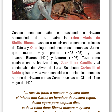
Cuando tiene dos años es trasladado a Navarra
acompañado de su madre la
reina viuda de
Sicilia
,
Blanca
,
pasando a residir en los cercanos palacios
de Tafalla y
Olite
, lugar donde nacen sus hermanas: Juana,
que muere muy pronto (1423-1425) y las
infantas
Blanca
(1424) y
Leonor
(1426). Tuvo como
padrinos en su bautizo al rey
Juan II de Castilla
y al
condestable don Álvaro de Luna. Su abuelo
Carlos III el
Noble
quiso en vida ver reconocidos a su nieto los derechos
al trono de Navarra por las Cortes reunidas en Olite el 11 de
mayo de 1422.
“... recevir, jurar, a nuestro muy caro nieto
el infante don Carlos en heredero de nuestro regno,
desde agora pora empues dias,
et de la reina dona Blanca nuestra muy cara