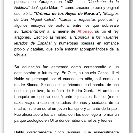
publican en Zaragoza en 1502 -, la
“Condición de la
Nobleza”
de Angelo Milán. Y como creación propia y original
escribió la
“Crónica de los Reyes de Navarra”
,
“Milagros
de San Miguel Celso”
,
“Cartas a requestas poéticas”
y
algunos ensayos de oratoria, entre los que sobresale
su
“Lamentacion”
a la muerte de
Alfonso
, su tío el rey
aragonés. Escribió asimismo la
“Epístola a los valientes
letrados de España”
y numerosas poesías en romance
propio y catalán, que solía entonar acompañándose de la
vihuela.
Su educación fue esmerada como correspondía a un
gentilhombre y futuro rey. En Olite, su abuelo Carlos III el
Noble se preocupó por él cuando era niño, así como su
madre Blanca. Se conoce históricamente el nombre de una
nodriza que tuvo, la señora de Pedro Gorría. El ambiente
tranquilo en que se educó entre ejercicios físicos (remo,
caza, viajes a caballo), estudios literarios y cuidados de su
madre, hicieron de él un joven tranquilo y amante de la paz.
Fue aficionado a los animales, con los que llegó a formar un
parque zoológico en Olite donde había camellos y leones.
Habló correctamente cinco lenguas. Fue especialmente