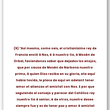
(9)
“Así mesmo, como veis, el cristianísimo rey de
Francia envió á Nos, é á nuestro tio, á Mosén de
Orbal, faciendonos saber que dejados los enojos,
que por causa de Mosén de Narbona nuestro
primo, á quien Dios reciba en su gloria, ata aquí
habia tovido, le place de aquí en adelant tener
amor et alianzas et amiztat con Nos. E por que
seguiendo el consejo y parecer del Católico rey
nuestro tio é senior, é de otros, nuestro deseo
siempre fue y es de tener paz y amor é amiztat