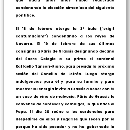
que hacía unos años había redactado
condenando la elección simoníaca del siguiente
pontífice.
El 18 de febrero otorga la 3ª bula (“exigit
contumaciam”) condenando a los reyes de
Navarra. El 19 de febrero da sus últimas
consignas a Pâris de Grassis designando decano
del Sacro Colegio a su primo el cardenal
Raffaello Sansori-Riario, para presidir la próxima
sesión del Concilio de Letrán. Luego otorga
indulgencias para él y para su familia y para
mostrar su energía invita a Grassis a beber con él
un vaso de vino de malvosía. Pâris de Grassis le
convence de confesar y comulgar, lo que hace el
Papa. El día 20 reúne a los cardenales para
despedirse de ellos y rogarles que recen por él
porque ha sido pecador y no ha gobernado la