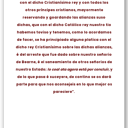
con el dicho Cristianísimo rey y con todos los
otros príncipes cristianos, mayormente
reservando y goardando las alianzas suso
dichas, que con el dicho Católico rey nuestro tio
habemos toviso y tenemos, como lo acordamos
de facer, se ha principiado alguna platica con el
dicho rey Cristianísimo sobre las dichas alianzas,
é del arreste que fue dado sobre nuestro señorio
de Bearne, é el saneamiento de otros señorios de
nuestro Estado;
lo coal ata agora está por concluir
,
y
de lo que pasa é suceyere, de contino se os dará
parte para que nos aconsejeis en lo que mejor os
pareciere”.