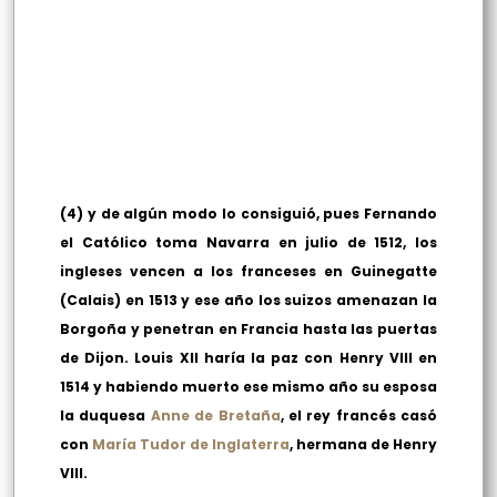
(4) y de algún modo lo consiguió, pues Fernando
el Católico toma Navarra en julio de 1512, los
ingleses vencen a los franceses en Guinegatte
(Calais) en 1513 y ese año los suizos amenazan la
Borgoña y penetran en Francia hasta las puertas
de Dijon. Louis XII haría la paz con Henry VIII en
1514 y habiendo muerto ese mismo año su esposa
la duquesa
Anne de Bretaña
, el rey francés casó
con
María Tudor de Inglaterra
, hermana de Henry
VIII.