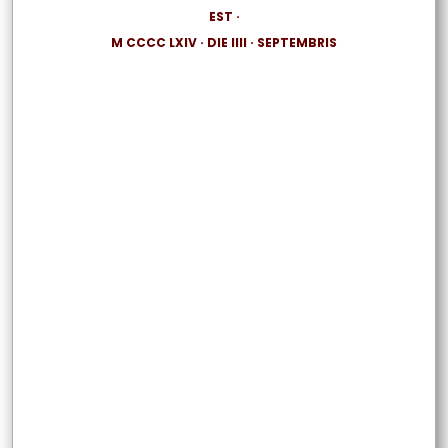
EST ·
M CCCC LXIV · DIE IIII · SEPTEMBRIS