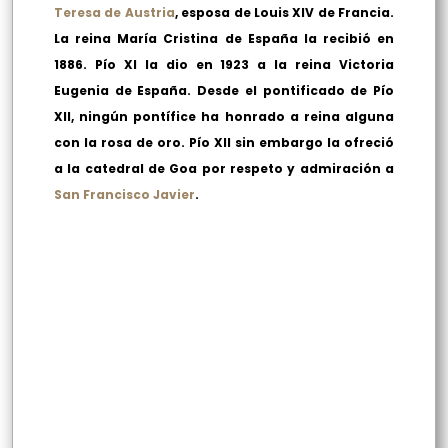
Teresa de Austria
, esposa de Louis XIV de Francia.
La reina María Cristina de España la recibió en
1886. Pío XI la dio en 1923 a la reina Victoria
Eugenia de España. Desde el pontificado de Pío
XII, ningún pontífice ha honrado a reina alguna
con la rosa de oro. Pío XII sin embargo la ofreció
a la catedral de Goa por respeto y admiración a
San Francisco Javier
.