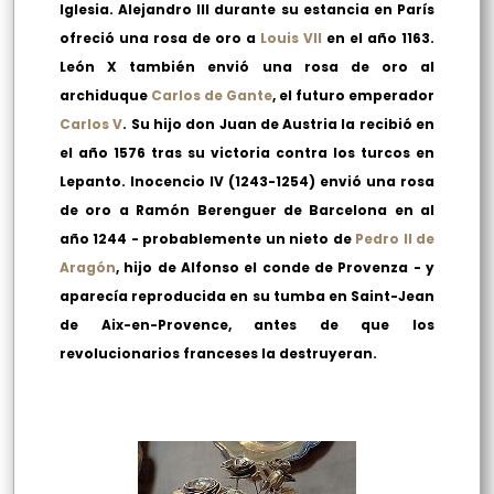
Iglesia. Alejandro III durante su estancia en París
ofreció una rosa de oro a
Louis VII
en el año 1163.
León X también envió una rosa de oro al
archiduque
Carlos de Gante
, el futuro emperador
Carlos V
. Su hijo don Juan de Austria la recibió en
el año 1576 tras su victoria contra los turcos en
Lepanto. Inocencio IV
(1243-1254)
envió una rosa
de oro a Ramón Berenguer de Barcelona en al
año 1244 - probablemente un nieto de
Pedro II de
Aragón
, hijo de Alfonso el conde de Provenza - y
aparecía reproducida en su tumba en Saint-Jean
de Aix-en-Provence, antes de que los
revolucionarios franceses la destruyeran.