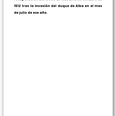
1512 tras la invasión del duque de Alba en el mes
de julio de ese año.