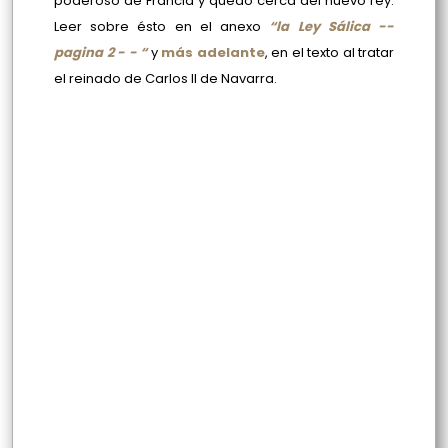
poderoso de Francia y quedó cerca del nuevo rey.
Leer sobre ésto en el anexo
“la Ley Sálica --
pagina 2 - - “
y
más adelante
, en el texto al tratar
el reinado de Carlos II de Navarra.