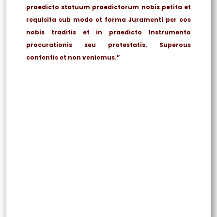
praedicto statuum praedictorum nobis petita et
requisita sub modo et forma Juramenti per eos
nobis traditis et in praedicto Instrumento
procurationis seu protestatis. Superous
contentis et non veniemus.”