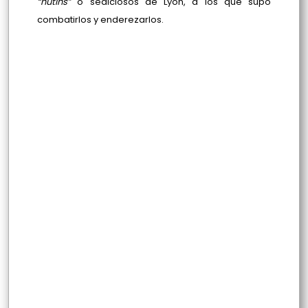
“hutins”
o sediciosos de Lyon, a los que supo
combatirlos y enderezarlos.