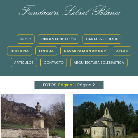
Fundación Lebrel Blanco
INICIO
ORIGEN FUNDACIÓN
CARTA PRESIDENTE
HISTORIA
LENGUA
NAVARRA MON AMOUR
ATLAS
ARTÍCULOS
CONTACTO
ARQUITECTURA ECLESIÁSTICA
FOTOS:
Página 1
|
Página 2