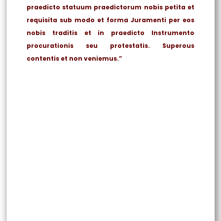
praedicto statuum praedictorum nobis petita et
requisita sub modo et forma Juramenti per eos
nobis traditis et in praedicto Instrumento
procurationis seu protestatis. Superous
contentis et non veniemus.”