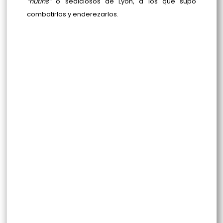
“hutins”
o sediciosos de Lyon, a los que supo
combatirlos y enderezarlos.