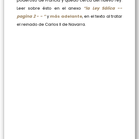
poderoso de Francia y quedó cerca del nuevo rey.
Leer sobre ésto en el anexo
“la Ley Sálica --
pagina 2 - - “
y
más adelante
, en el texto al tratar
el reinado de Carlos II de Navarra.