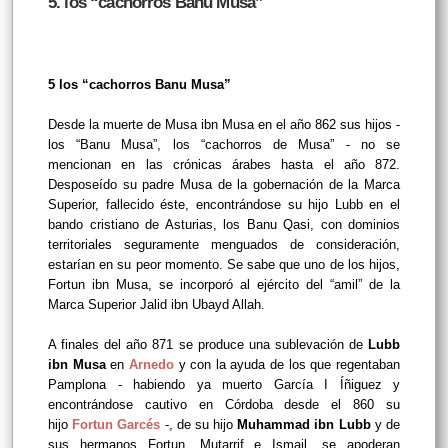
5. los “cachorros Banu Musa”
5 los “cachorros Banu Musa”
Desde la muerte de Musa ibn Musa en el año 862 sus hijos -
los “Banu Musa”, los “cachorros de Musa” - no se
mencionan en las crónicas árabes hasta el año 872.
Desposeído su padre Musa de la gobernación de la Marca
Superior, fallecido éste, encontrándose su hijo Lubb en el
bando cristiano de Asturias, los Banu Qasi, con dominios
territoriales seguramente menguados de consideración,
estarían en su peor momento. Se sabe que uno de los hijos,
Fortun ibn Musa, se incorporó al ejército del “amil” de la
Marca Superior Jalid ibn Ubayd Allah.
A finales del año 871 se produce una
sublevación de
Lubb
ibn Musa
en
Arnedo
y con la ayuda de los que regentaban
Pamplona - habiendo ya muerto García I Íñiguez y
encontrándose cautivo en Córdoba desde el 860 su
hijo
Fortun Garcés
-, de su hijo
Muhammad ibn Lubb
y de
sus hermanos Fortun, Mutarrif e Ismail, se apoderan