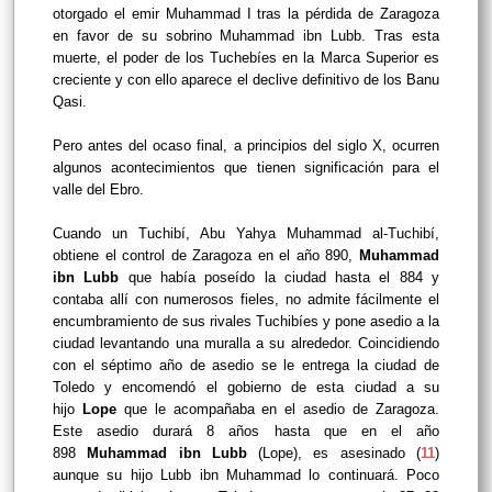
otorgado el emir Muhammad I tras la pérdida de Zaragoza
en favor de su sobrino Muhammad ibn Lubb. Tras esta
muerte, el poder de los Tuchebíes en la Marca Superior es
creciente y con ello aparece el declive definitivo de los Banu
Qasi.
Pero antes del ocaso final, a principios del siglo X, ocurren
algunos acontecimientos que tienen significación para el
valle del Ebro.
Cuando un Tuchibí, Abu Yahya Muhammad al-Tuchibí,
obtiene el control de Zaragoza en el año 890,
Muhammad
ibn Lubb
que había poseído la ciudad hasta el 884 y
contaba allí con numerosos fieles, no admite fácilmente el
encumbramiento de sus rivales Tuchibíes y pone asedio a la
ciudad levantando una muralla a su alrededor. Coincidiendo
con el séptimo año de asedio se le entrega la ciudad de
Toledo y encomendó el gobierno de esta ciudad a su
hijo
Lope
que le acompañaba en el asedio de Zaragoza.
Este asedio durará 8 años hasta que en el año
898
Muhammad ibn Lubb
(Lope), es asesinado (
11
)
aunque su hijo Lubb ibn Muhammad lo continuará. Poco