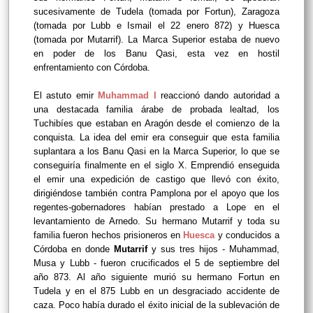
sucesivamente de Tudela (tomada por Fortun), Zaragoza
(tomada por Lubb e Ismail el 22 enero 872) y Huesca
(tomada por Mutarrif). La Marca Superior estaba de nuevo
en poder de los Banu Qasi, esta vez en hostil
enfrentamiento con Córdoba.
El astuto emir
Muhammad I
reaccionó dando autoridad a
una destacada familia árabe de probada lealtad, los
Tuchibíes que estaban en Aragón desde el comienzo de la
conquista. La idea del emir era conseguir que esta familia
suplantara a los Banu Qasi en la Marca Superior, lo que se
conseguiría finalmente en el siglo X. Emprendió enseguida
el emir una expedición de castigo que llevó con éxito,
dirigiéndose también contra Pamplona por el apoyo que los
regentes-gobernadores habían prestado a Lope en el
levantamiento de Arnedo. Su hermano Mutarrif y toda su
familia fueron hechos prisioneros en
Huesca
y conducidos a
Córdoba en donde
Mutarrif
y sus tres hijos - Muhammad,
Musa y Lubb - fueron crucificados el 5 de septiembre del
año 873. Al año siguiente murió su hermano Fortun en
Tudela y en el 875 Lubb en un desgraciado accidente de
caza. Poco había durado el éxito inicial de la sublevación de