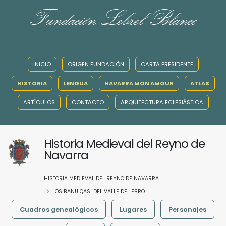
Fundación Lebrel Blanco
INICIO
ORIGEN FUNDACIÓN
CARTA PRESIDENTE
HISTORIA
LENGUA
NAVARRA MON AMOUR
ATLAS
ARTÍCULOS
CONTACTO
ARQUITECTURA ECLESIÁSTICA
Historia Medieval del Reyno de
Navarra
HISTORIA MEDIEVAL DEL REYNO DE NAVARRA
LOS BANU QASI DEL VALLE DEL EBRO
Cuadros genealógicos
Lugares
Personajes