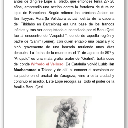
antes de dirigirse Lope a Toledo, que entonces tenía 27- 28
años, emprendió una acción contra la fortaleza de Aura no
lejos de Barcelona. Según refieren las crónicas árabes de
Ibn Hayyan, Aura (la Valldaura actual, detrás de la cadena
del Tibidabo en Barcelona) era una base de los francos
infieles y tras ser conquistada e incendiada por el Banu Qasi
fue al encuentro de “Anqadid “, conde de aquella región y
padre de “Sanir” (Suñer), con quien entabló una batalla y lo
hirió gravemente de una lanzada muriendo unos días
después. La fecha de la muerte es el 11 de agosto de 897 y
“Anqadid” es una mala grafía árabe de “Guifrid”, tratándose
del conde
Wifredo el Velloso
. De Cataluña volvió
Lubb ibn
Muahammad
a Toledo y de allí, al conocer el asesinato de
su padre en el arrabal de Zaragoza, vino a esta ciudad y
continuó el asedio. Este Lope recogía así todo el poder de la
familia Banu Qasi.