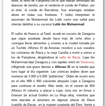
norte, el reino de Pamplona con el que habían terminado las
alianzas de familia; por el nordeste el conde de Pallars; por
el este, el conde de Barcelona. Sus enemigos estaban
ahora en todas sus fronteras. Y todos interpretan el
asesinato de Muhammad ibn Lubb como una señal para
intentar debilitar a su sucesor
Lubb ibn Muhammad
El señor de Huesca, al-Tawil, acude en socorro de Zaragoza
que sigue asediada desde hace más de ocho años y
consigue llevar alimentos y víveres a la ciudad tomada por
un Tuchibí. Alfonso III de Asturias movilizó a sus vasallos
los cristianos de Álava y la vieja Castilla e invitó a unirse a
los de Pamplona, dirigiéndose al
valle de Borja
. Lope ibn
Muhammad dejó Zaragoza y con rapidez entró en
Tarazona
,
infligiendo una grave derrota a
Alfonso III
en la batalla que
tuvo lugar al día siguiente. Las crónicas árabes dicen que
murieron de 3.000 a 6.000
“politeístas”.
Debió de ocurrir esto
en el año 899 ó 900 volviendo después Lope a Zaragoza
para continuar el asedio. Más tarde, en el verano de 904
Alfonso III volvería a atacar a Lope, esta vez en Arnun o
Granum (el actual Grañon en La Rioja alta), mientras que
éste atacaba al asturiano en algunas plazas de Álava
(castillo de Bayas, en la margen izquierda del Ebro, frente a