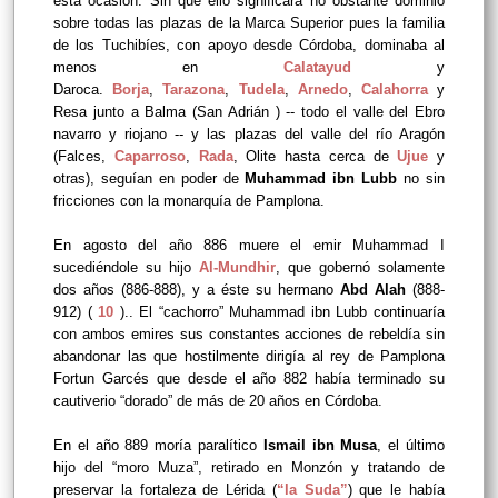
esta ocasión. Sin que ello significara no obstante dominio
sobre todas las plazas de la Marca Superior pues la familia
de los Tuchibíes, con apoyo desde Córdoba, dominaba al
menos en
Calatayud
y
Daroca.
Borja
,
Tarazona
,
Tudela
,
Arnedo
,
Calahorra
y
Resa junto a Balma (San Adrián ) -- todo el valle del Ebro
navarro y riojano -- y las plazas del valle del río Aragón
(Falces,
Caparroso
,
Rada
, Olite hasta cerca de
Ujue
y
otras), seguían en poder de
Muhammad ibn Lubb
no sin
fricciones con la monarquía de Pamplona.
En agosto del año 886 muere el emir Muhammad I
sucediéndole su hijo
Al-Mundhir
, que gobernó solamente
dos años (886-888), y a éste su hermano
Abd Alah
(888-
912) (
10
).. El “cachorro” Muhammad ibn Lubb continuaría
con ambos emires sus constantes acciones de rebeldía sin
abandonar las que hostilmente dirigía al rey de Pamplona
Fortun Garcés que desde el año 882 había terminado su
cautiverio “dorado” de más de 20 años en Córdoba.
En el año 889 moría paralítico
Ismail ibn Musa
, el último
hijo del “moro Muza”, retirado en Monzón y tratando de
preservar la fortaleza de Lérida (
“la Suda”
) que le había