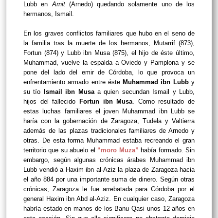
Lubb en
Arnit
(Arnedo) quedando solamente uno de los
hermanos, Ismail.
En los graves conflictos familiares que hubo en el seno de
la familia tras la muerte de los hermanos, Mutarrif (873),
Fortun (874) y Lubb ibn Musa (875), el hijo de éste último,
Muhammad, vuelve la espalda a Oviedo y Pamplona y se
pone del lado del emir de Córdoba, lo que provoca un
enfrentamiento armado entre éste
Muhammad ibn Lubb
y
su tío
Ismail ibn Musa
a quien secundan Ismail y Lubb,
hijos del fallecido
Fortun ibn Musa
. Como resultado de
estas luchas familiares el joven Muhammad ibn Lubb se
haría con la gobernación de Zaragoza, Tudela y Valtierra
además de las plazas tradicionales familiares de Arnedo y
otras. De esta forma Muhammad estaba recreando el gran
territorio que su abuelo el
“moro Muza”
había formado. Sin
embargo, según algunas crónicas árabes Muhammad ibn
Lubb vendió a Haxim ibn al-Aziz la plaza de Zaragoza hacia
el año 884 por una importante suma de dinero. Según otras
crónicas, Zaragoza le fue arrebatada para Córdoba por el
general Haxim ibn Abd al-Aziz. En cualquier caso, Zaragoza
habría estado en manos de los Banu Qasi unos 12 años en