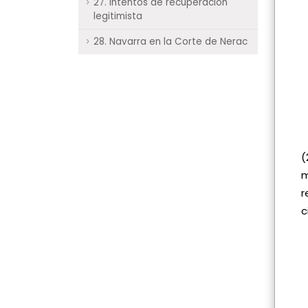
27. Intentos de recuperación
legitimista
28. Navarra en la Corte de Nerac
(
m
r
c