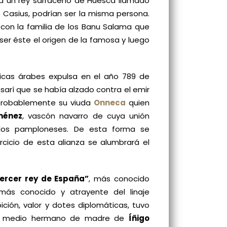
 a un rey sarraceno de Huesca llamado
e Casius, podrían ser la misma persona.
e con la familia de los Banu Salama que
 ser éste el origen de la famosa y luego
cas árabes expulsa en el año 789 de
sarí que se había alzado contra el emir
 probablemente su viuda
Onneca
quien
ménez
, vascón navarro de cuya unión
 los pamploneses. De esta forma se
ercicio de esta alianza se alumbrará el
tercer rey de España”
, más conocido
más conocido y atrayente del linaje
ición, valor y dotes diplomáticas, tuvo
 Era medio hermano de madre de
Íñigo