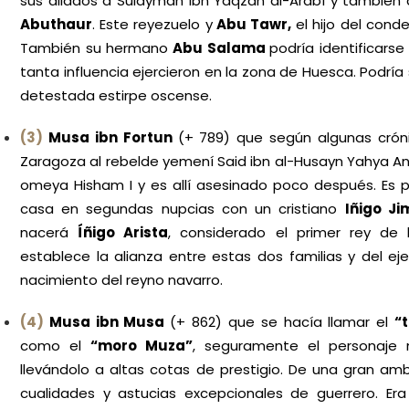
sus aliados a Sulayman ibn Yaqzan al-Arabí y también
Abuthaur
. Este reyezuelo y
Abu Tawr,
el hijo del cond
También su hermano
Abu Salama
podría identificars
tanta influencia ejercieron en la zona de Huesca. Podría
detestada estirpe oscense.
(3)
Musa ibn Fortun
(+ 789)
que según algunas cróni
Zaragoza al rebelde yemení Said ibn al-Husayn Yahya An
omeya Hisham I y es allí asesinado poco después. Es
casa en segundas nupcias con un cristiano
Iñigo Ji
nacerá
Íñigo Arista
, considerado el primer rey de
establece la alianza entre estas dos familias y del ej
nacimiento del reyno navarro.
(4)
Musa ibn Musa
(+ 862) que se hacía llamar el
“
como el
“moro Muza”
, seguramente el personaje 
llevándolo a altas cotas de prestigio. De una gran amb
cualidades y astucias excepcionales de guerrero.