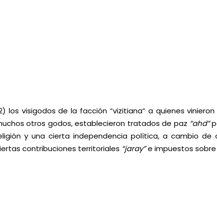
2) los visigodos de la facción “vizitiana” a quienes vinier
uchos otros godos, establecieron tratados de paz
“ahd”
p
eligión y una cierta independencia política, a cambio de
iertas contribuciones territoriales
“jaray”
e impuestos sobre