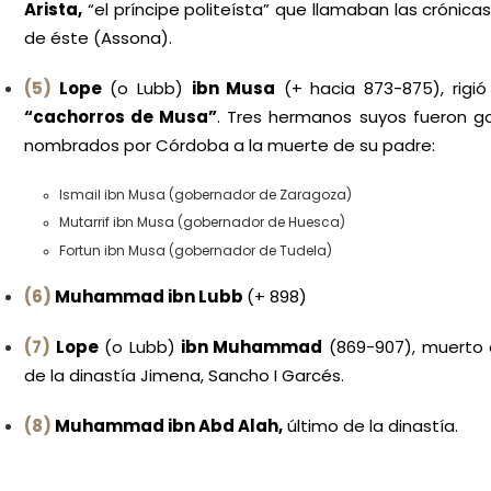
Arista,
“el príncipe politeísta” que llamaban las crónic
de éste (Assona).
(5)
Lope
(o Lubb)
ibn Musa
(+ hacia 873-875), rigió
“cachorros de Musa”
. Tres hermanos suyos fueron g
nombrados por Córdoba a la muerte de su padre:
Ismail ibn Musa (gobernador de Zaragoza)
Mutarrif ibn Musa (gobernador de Huesca)
Fortun ibn Musa (gobernador de Tudela)
(6)
Muhammad ibn Lubb
(+ 898)
(7)
Lope
(o Lubb)
ibn Muhammad
(869-907), muerto e
de la dinastía Jimena, Sancho I Garcés.
(8)
Muhammad ibn Abd Alah,
último de la dinastía.