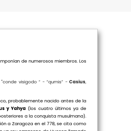
e componían de numerosos miembros. Los
 "conde visigodo “ - “qumis” -
Casius
,
aico, probablemente nacido antes de la
us y Yahya
(los cuatro últimos ya de
posteriores a la conquista musulmana).
n a Zaragoza en el 778, se cita como