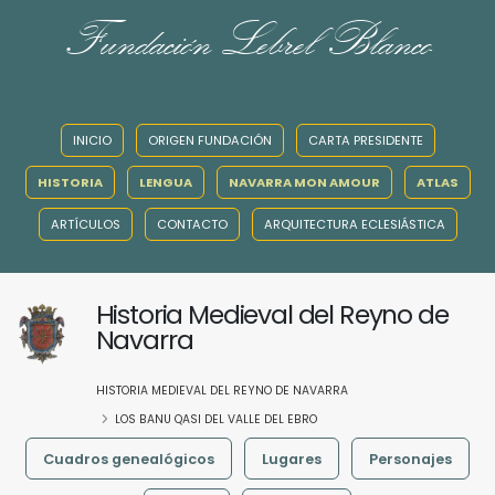
Fundación Lebrel Blanco
INICIO
ORIGEN FUNDACIÓN
CARTA PRESIDENTE
HISTORIA
LENGUA
NAVARRA MON AMOUR
ATLAS
ARTÍCULOS
CONTACTO
ARQUITECTURA ECLESIÁSTICA
Historia Medieval del Reyno de
Navarra
HISTORIA MEDIEVAL DEL REYNO DE NAVARRA
LOS BANU QASI DEL VALLE DEL EBRO
Cuadros genealógicos
Lugares
Personajes