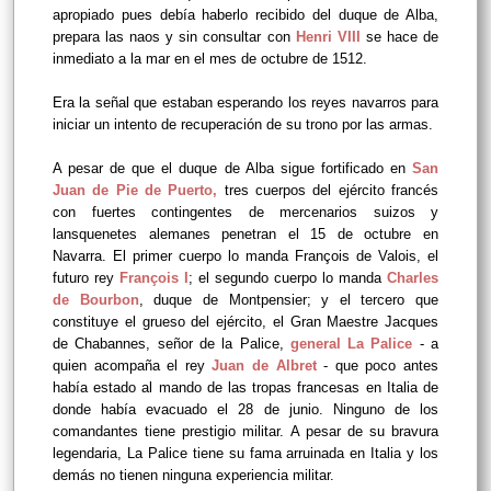
apropiado pues debía haberlo recibido del duque de Alba,
prepara las naos y sin consultar con
Henri VIII
se hace de
inmediato a la mar en el mes de octubre de 1512.
Era la señal que estaban esperando los reyes navarros para
iniciar un intento de recuperación de su trono por las armas.
A pesar de que el duque de Alba sigue fortificado en
San
Juan de Pie de Puerto
,
tres cuerpos del ejército francés
con fuertes contingentes de mercenarios suizos y
lansquenetes alemanes penetran el 15 de octubre en
Navarra. El primer cuerpo lo manda François de Valois, el
futuro rey
François I
; el segundo cuerpo lo manda
Charles
de Bourbon
, duque de Montpensier; y el tercero que
constituye el grueso del ejército, el Gran Maestre Jacques
de Chabannes, señor de la Palice,
general La Palice
- a
quien acompaña el rey
Juan de Albret
- que poco antes
había estado al mando de las tropas francesas en Italia de
donde había evacuado el 28 de junio. Ninguno de los
comandantes tiene prestigio militar. A pesar de su bravura
legendaria, La Palice tiene su fama arruinada en Italia y los
demás no tienen ninguna experiencia militar.