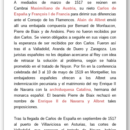
A mediados de marzo de 1517 se reúnen en
Cambrai
Maximiliano de Austria
, su nieto
Carlos de
España
y
François I de Francia
para dirimir sus diferencias
ante el Consejo de los Flamencos.
Alain de Albret
envió
allí una embajada compuesta por Bernard de Monfaucon,
Pierre de Biaix y de Andoins. Pero no fueron recibidos por
don Carlos. Se vieron obligados a seguirle en sus viajes con
la esperanza de ser recibidos por don Carlos. Fueron así
tras él a Valladolid, Aranda de Duero y Zaragoza. Los
juristas españoles no les dejaban acercarse al Rey con idea
de retrasar la solución al problema, según se había
prometido en el tratado de Noyon. Por fín en la conferencia
celebrada del 3 al 10 de mayo de 1519 en Montpellier, los
embajadores españoles ofrecen a los Albret una
indemnización pecuniaria y el matrimonio del rey Enrique II
de Navarra con la
archiduquesa Catalina
, hermana del
monarca español. El bearnés Pierre de Biaix rechazó en
nombre de
Enrique II de Navarra y Albret
tales
proposiciones.
Tras la llegada de Carlos de España en septiembre de 1517
al puerto de Villaviciosa en Asturias, las cortes de