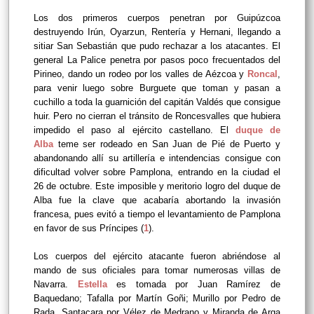
Los dos primeros cuerpos penetran por Guipúzcoa
destruyendo Irún, Oyarzun, Rentería y Hernani, llegando a
sitiar San Sebastián que pudo rechazar a los atacantes. El
general La Palice penetra por pasos poco frecuentados del
Pirineo, dando un rodeo por los valles de Aézcoa y
Roncal
,
para venir luego sobre Burguete que toman y pasan a
cuchillo a toda la guarnición del capitán Valdés que consigue
huir. Pero no cierran el tránsito de Roncesvalles que hubiera
impedido el paso al ejército castellano. El
duque de
Alba
teme ser rodeado en San Juan de Pié de Puerto y
abandonando allí su artillería e intendencias consigue con
dificultad volver sobre Pamplona, entrando en la ciudad el
26 de octubre. Este imposible y meritorio logro del duque de
Alba fue la clave que acabaría abortando la invasión
francesa, pues evitó a tiempo el levantamiento de Pamplona
en favor de sus Príncipes (
1
).
Los cuerpos del ejército atacante fueron abriéndose al
mando de sus oficiales para tomar numerosas villas de
Navarra.
Estella
es tomada por Juan Ramírez de
Baquedano; Tafalla por Martín Goñi; Murillo por Pedro de
Rada, Santacara por Vélez de Medrano y Miranda de Arga