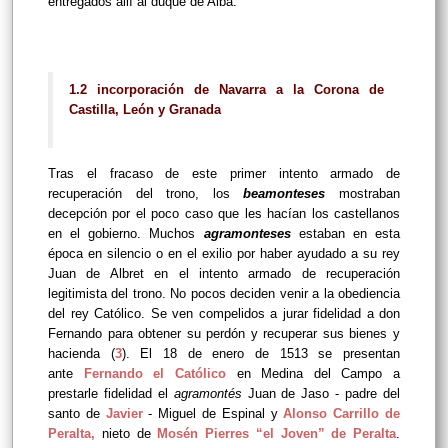
entregados allí al duque de Alba.
1.2 incorporación de Navarra a la Corona de
Castilla, León y Granada
Tras el fracaso de este primer intento armado de
recuperación del trono, los
beamonteses
mostraban
decepción por el poco caso que les hacían los castellanos
en el gobierno. Muchos
agramonteses
estaban en esta
época en silencio o en el exilio por haber ayudado a su rey
Juan de Albret en el intento armado de recuperación
legitimista del trono. No pocos deciden venir a la obediencia
del rey Católico. Se ven compelidos a jurar fidelidad a don
Fernando para obtener su perdón y recuperar sus bienes y
hacienda (
3
). El 18 de enero de 1513 se presentan
ante
Fernando el Católico
en Medina del Campo a
prestarle fidelidad el
agramontés
Juan de Jaso - padre del
santo de
Javier
- Miguel de Espinal y
Alonso Carrillo de
Peralta
,
nieto de
Mosén Pierres “el Joven” de Peralta
.