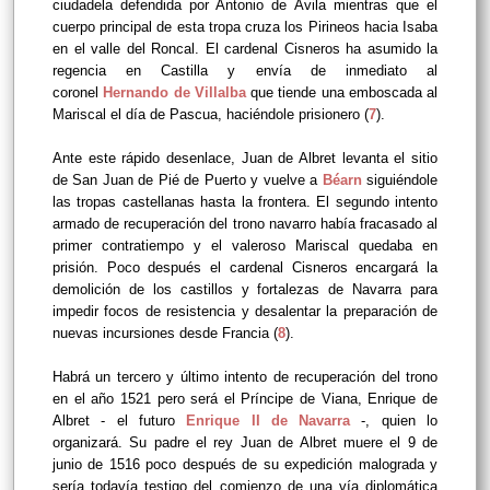
ciudadela defendida por Antonio de Ávila mientras que el
cuerpo principal de esta tropa cruza los Pirineos hacia Isaba
en el valle del Roncal. El cardenal Cisneros ha asumido la
regencia en Castilla y envía de inmediato al
coronel
Hernando de Villalba
que tiende una emboscada al
Mariscal el día de Pascua, haciéndole prisionero (
7
).
Ante este rápido desenlace, Juan de Albret levanta el sitio
de San Juan de Pié de Puerto y vuelve a
Béarn
siguiéndole
las tropas castellanas hasta la frontera. El segundo intento
armado de recuperación del trono navarro había fracasado al
primer contratiempo y el valeroso Mariscal quedaba en
prisión. Poco después el
cardenal Cisneros encargará la
demolición de los castillos y fortalezas de Navarra para
impedir focos de resistencia y desalentar la preparación de
nuevas incursiones desde Francia (
8
).
Habrá un tercero y último intento de recuperación del trono
en el año 1521 pero será el Príncipe de Viana, Enrique de
Albret - el futuro
Enrique II de Navarra
-, quien lo
organizará. Su padre el rey Juan de Albret muere el 9 de
junio de 1516 poco después de su expedición malograda y
sería todavía testigo del comienzo de una vía diplomática