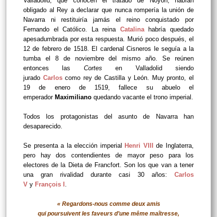
Valladolid, que conocen el tratado de Noyon, habían
obligado al Rey a declarar que nunca rompería la unión de
Navarra ni restituiría jamás el reino conquistado por
Fernando el Católico. La reina
Catalina
habría quedado
apesadumbrada por esta respuesta. Murió poco después, el
12 de febrero de 1518. El cardenal Cisneros le seguía a la
tumba el 8 de noviembre del mismo año. Se reúnen
entonces las
Cortes
en Valladolid siendo
jurado
Carlos
como rey de Castilla y León. Muy pronto, el
19 de enero de 1519, fallece su abuelo el
emperador
Maximiliano
quedando vacante el trono imperial.
Todos los protagonistas del asunto de Navarra han
desaparecido.
Se presenta a la elección imperial
Henri VIII
de Inglaterra,
pero hay dos contendientes de mayor peso para los
electores de la Dieta de Francfort. Son los que van a tener
una gran rivalidad durante casi 30 años:
Carlos
V
y
François I
.
« Regardons-nous comme deux amis
qui poursuivent les faveurs d’une même maîtresse,