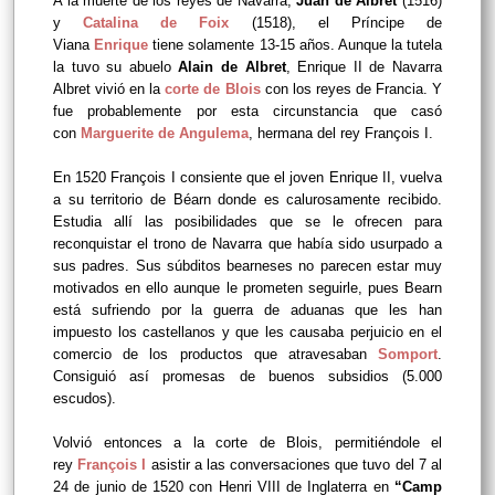
A la muerte de los reyes de Navarra,
Juan de Albret
(1516)
y
Catalina de Foix
(1518), el Príncipe de
Viana
Enrique
tiene solamente 13-15 años. Aunque la tutela
la tuvo su abuelo
Alain de Albret
, Enrique II de Navarra
Albret vivió en la
corte de Blois
con los reyes de Francia. Y
fue probablemente por esta circunstancia que casó
con
Marguerite de Angulema
, hermana del rey François I.
En 1520 François I consiente que el joven Enrique II, vuelva
a su territorio de Béarn donde es calurosamente recibido.
Estudia allí las posibilidades que se le ofrecen para
reconquistar el trono de Navarra que había sido usurpado a
sus padres. Sus súbditos bearneses no parecen estar muy
motivados en ello aunque le prometen seguirle, pues Bearn
está sufriendo por la guerra de aduanas que les han
impuesto los castellanos y que les causaba perjuicio en el
comercio de los productos que atravesaban
Somport
.
Consiguió así promesas de buenos subsidios (5.000
escudos).
Volvió entonces a la corte de Blois, permitiéndole el
rey
François I
asistir a las conversaciones que tuvo del 7 al
24 de junio de 1520 con Henri VIII de Inglaterra en
“Camp