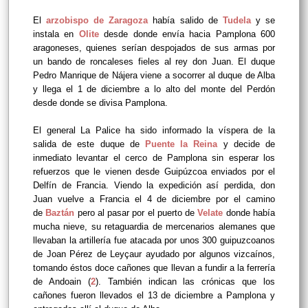
El
arzobispo de Zaragoza
había salido de
Tudela
y se
instala en
Olite
desde donde envía hacia Pamplona 600
aragoneses, quienes serían despojados de sus armas por
un bando de roncaleses fieles al rey don Juan. El duque
Pedro Manrique de Nájera viene a socorrer al duque de Alba
y llega el 1 de diciembre a lo alto del monte del Perdón
desde donde se divisa Pamplona.
El general La Palice ha sido informado la víspera de la
salida de este duque de
Puente la Reina
y decide de
inmediato levantar el cerco de Pamplona sin esperar los
refuerzos que le vienen desde Guipúzcoa enviados por el
Delfín de Francia. Viendo la expedición así perdida, don
Juan vuelve a Francia el 4 de diciembre por el camino
de
Baztán
pero al pasar por el puerto de
Velate
donde había
mucha nieve, su retaguardia de mercenarios alemanes que
llevaban la artillería fue atacada por unos 300 guipuzcoanos
de Joan Pérez de Leyçaur ayudado por algunos vizcaínos,
tomando éstos
doce cañones que llevan a fundir a la ferrería
de Andoain (
2
). También indican las crónicas que los
cañones fueron llevados el 13 de diciembre a Pamplona y