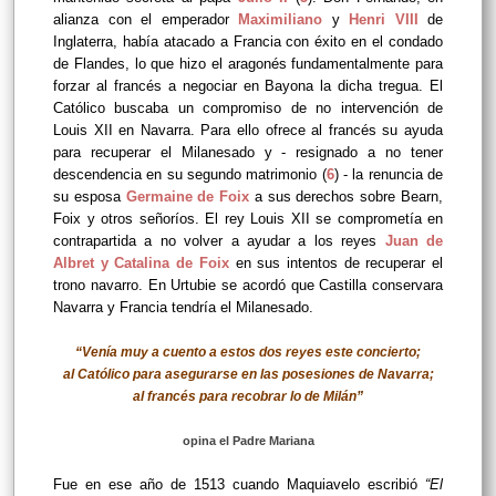
alianza con el emperador
Maximiliano
y
Henri VIII
de
Inglaterra, había atacado a Francia con éxito en el condado
de Flandes, lo que hizo el aragonés fundamentalmente para
forzar al francés a negociar en Bayona la dicha tregua. El
Católico buscaba un compromiso de no intervención de
Louis XII en Navarra. Para ello ofrece al francés su ayuda
para recuperar el Milanesado y - resignado a no tener
descendencia en su segundo matrimonio (
6
) - la renuncia de
su esposa
Germaine de Foix
a sus derechos sobre Bearn,
Foix y otros señoríos. El rey Louis XII se comprometía en
contrapartida a no volver a ayudar a los reyes
Juan de
Albret y Catalina de Foix
en sus intentos de recuperar el
trono navarro. En Urtubie se acordó que Castilla conservara
Navarra y Francia tendría el Milanesado.
“Venía muy a cuento a estos dos reyes este concierto;
al Católico para asegurarse en las posesiones de Navarra;
al francés para recobrar lo de Milán
”
opina el Padre Mariana
Fue en ese año de 1513 cuando Maquiavelo escribió
“El