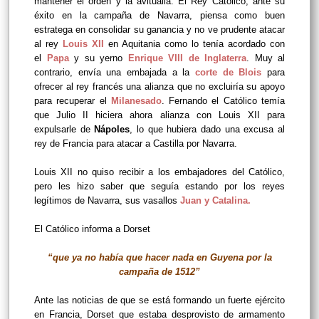
mantener el orden y la avitualla. El Rey Católico, ante su
éxito en la campaña de Navarra, piensa como buen
estratega en consolidar su ganancia y no ve prudente atacar
al rey
Louis XII
en Aquitania como lo tenía acordado con
el
Papa
y su yerno
Enrique VIII de Inglaterra
. Muy al
contrario, envía una embajada a la
corte de Blois
para
ofrecer al rey francés una alianza que no excluiría su apoyo
para recuperar el
Milanesado
. Fernando el Católico temía
que Julio II hiciera ahora alianza con Louis XII para
expulsarle de
Nápoles
, lo que hubiera dado una excusa al
rey de Francia para atacar a Castilla por Navarra.
Louis XII no quiso recibir a los embajadores del Católico,
pero les hizo saber que seguía estando por los reyes
legítimos de Navarra, sus vasallos
Juan y Catalina.
El Católico informa a Dorset
“que ya no había que hacer nada en Guyena por la
campaña de 1512”
Ante las noticias de que se está formando un fuerte ejército
en Francia, Dorset que estaba desprovisto de armamento