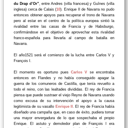
du Drap d’Or”
, entre Andres (villa francesa) y Guînes (villa
inglesa) cerca de Calais (
10
). Enrique II de Navarra no pudo
entonces obtener apoyos para recuperar el trono de Navarra
pero al estar en el centro de la política europea sintió la
rivalidad entre las casas de Francia y de Habsburgo,
confirmándose en el objetivo de aprovechar esta rivalidad
franco-española para llevarla al campo de batalla en
Navarra.
El año1521 será el comienzo de la lucha entre Carlos V y
François I.
El momento es oportuno pues
Carlos V
se encontraba
entonces en Flandes y no había conseguido apagar la
guerra de los comuneros de Castilla, que tenía revuelto a
todo el reino, con las lealtades divididas. El rey de Francia
piensa que puede sustraer el viejo Reyno de Navarra usando
como excusa de su intervención el apoyo a la causa
legitimista de su vasallo
Enrique II
. El rey de Francia había
diseñado una campaña que, en caso de éxito, pudiera tomar
una mayor envergadura de lo que sospechaba el propio
Enrique. El astuto y demoledor plan de François I era