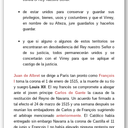
de estar unidos para conservar y guardar sus
privilegios, bienes, usos y costumbres y que el Virrey,
en nombre de su Alteza, jure guardarlos y hacerlos
guardar.
y que si alguno o algunos de estos territorios se
encontraran en desobediencia del Rey nuestro Señor o
de su justicia, todos permanecerán unidos y se
concertarán con el Virrey para que se aplique el
castigo de la justicia.
Juan de Albret
se dirige a París tan pronto como
François
I
toma la corona el 1 de enero de 1515, a la muerte de su tío
y suegro
Louis XII
. El rey francés se compromete a abogar
ante el joven príncipe
Carlos de Gante
la causa de la
restitución del Reyno de Navarra. Un acuerdo fue firmado a
tal efecto el 24 de marzo de 1515 y una semana después se
reunían los embajadores de Carlos y de François sugiriendo
el arbitraje mencionado
anteriormente
. El Católico había
entregado sin embargo Navarra a la corona de Castilla el 11
de junio y François I no había elevado ninguna protesta por