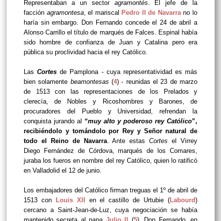
Representaban a un sector
agramontés
. El jefe de la
facción
agramontesa
, el mariscal
Pedro II de Navarra
no lo
haría sin embargo. Don Fernando concede el 24 de abril a
Alonso Carrillo el título de marqués de Falces. Espinal había
sido hombre de confianza de Juan y Catalina pero era
pública su proclividad hacia el rey Católico.
Las
Cortes
de Pamplona - cuya representatividad es más
bien solamente
beamontesas
(
4
) - reunidas el 23 de marzo
de 1513 con las representaciones de los Prelados y
clerecía, de Nobles y Ricoshombres y Barones, de
procuradores del Pueblo y Universidad, refrendan la
conquista jurando al
“muy alto y poderoso rey Católico
”,
recibiéndolo y tomándolo por Rey y Señor natural de
todo el Reino de Navarra
. Ante estas
Cortes
el Virrey
Diego Fernández de Córdova, marqués de los Comares,
juraba los fueros en nombre del rey Católico, quien lo ratificó
en Valladolid el 12 de junio.
Los embajadores del Católico firman treguas el 1º de abril de
1513 con
Louis XII
en el castillo de Urtubie (
Labourd
)
cercano a Saint-Jean-de-Luz, cuya negociación se había
mantenido secreta al papa
Julio II
(
5
). Don Fernando, en