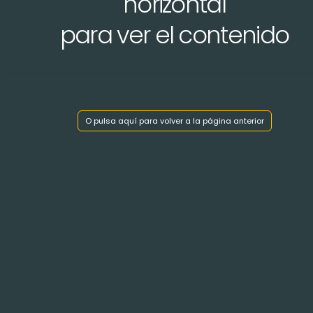
horizontal
para ver el contenido
Mostrar índice de capítulos
O pulsa aquí para volver a la página anterior
< Volver atrás
CATALINA de MEDICI
ENRIQUE II
de
FRAN
y