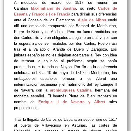
A mediados de marzo de 1517 se reúnen en
Cambrai
Maximiliano de Austria
, su nieto
Carlos de
España
y
François I de Francia
para dirimir sus diferencias
ante el Consejo de los Flamencos.
Alain de Albret
envió
allí una embajada compuesta por Bernard de Monfaucon,
Pierre de Biaix y de Andoins. Pero no fueron recibidos por
don Carlos. Se vieron obligados a seguirle en sus viajes con
la esperanza de ser recibidos por don Carlos. Fueron así
tras él a Valladolid, Aranda de Duero y Zaragoza. Los
juristas españoles no les dejaban acercarse al Rey con idea
de retrasar la solución al problema, según se había
prometido en el tratado de Noyon. Por fín en la conferencia
celebrada del 3 al 10 de mayo de 1519 en Montpellier, los
embajadores españoles ofrecen a los Albret una
indemnización pecuniaria y el matrimonio del rey Enrique II
de Navarra con la
archiduquesa Catalina
, hermana del
monarca español. El bearnés Pierre de Biaix rechazó en
nombre de
Enrique II de Navarra y Albret
tales
proposiciones.
Tras la llegada de Carlos de España en septiembre de 1517
al puerto de Villaviciosa en Asturias, las cortes de