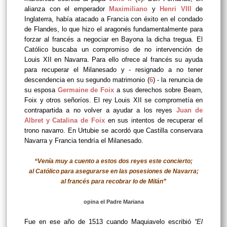
alianza con el emperador
Maximiliano
y
Henri VIII
de
Inglaterra, había atacado a Francia con éxito en el condado
de Flandes, lo que hizo el aragonés fundamentalmente para
forzar al francés a negociar en Bayona la dicha tregua. El
Católico buscaba un compromiso de no intervención de
Louis XII en Navarra. Para ello ofrece al francés su ayuda
para recuperar el Milanesado y - resignado a no tener
descendencia en su segundo matrimonio (
6
) - la renuncia de
su esposa
Germaine de Foix
a sus derechos sobre Bearn,
Foix y otros señoríos. El rey Louis XII se comprometía en
contrapartida a no volver a ayudar a los reyes
Juan de
Albret y Catalina de Foix
en sus intentos de recuperar el
trono navarro. En Urtubie se acordó que Castilla conservara
Navarra y Francia tendría el Milanesado.
“Venía muy a cuento a estos dos reyes este concierto;
al Católico para asegurarse en las posesiones de Navarra;
al francés para recobrar lo de Milán
”
opina el Padre Mariana
Fue en ese año de 1513 cuando Maquiavelo escribió
“El