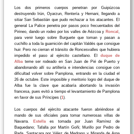
Los dos primeros cuerpos penetran por Guipúzcoa
destruyendo Irún, Oyarzun, Rentería y Hernani, llegando a
sitiar San Sebastián que pudo rechazar a los atacantes. El
general La Palice penetra por pasos poco frecuentados del
Pirineo, dando un rodeo por los valles de Aézcoa y
Roncal
,
para venir luego sobre Burguete que toman y pasan a
cuchillo a toda la guarnición del capitán Valdés que consigue
huir. Pero no cierran el tránsito de Roncesvalles que hubiera
impedido el paso al ejército castellano. El
duque de
Alba
teme ser rodeado en San Juan de Pié de Puerto y
abandonando allí su artillería e intendencias consigue con
dificultad volver sobre Pamplona, entrando en la ciudad el
26 de octubre. Este imposible y meritorio logro del duque de
Alba fue la clave que acabaría abortando la invasión
francesa, pues evitó a tiempo el levantamiento de Pamplona
en favor de sus Príncipes (
1
).
Los cuerpos del ejército atacante fueron abriéndose al
mando de sus oficiales para tomar numerosas villas de
Navarra.
Estella
es tomada por Juan Ramírez de
Baquedano; Tafalla por Martín Goñi; Murillo por Pedro de
Rada, Santacara por Vélez de Medrano y Miranda de Arga