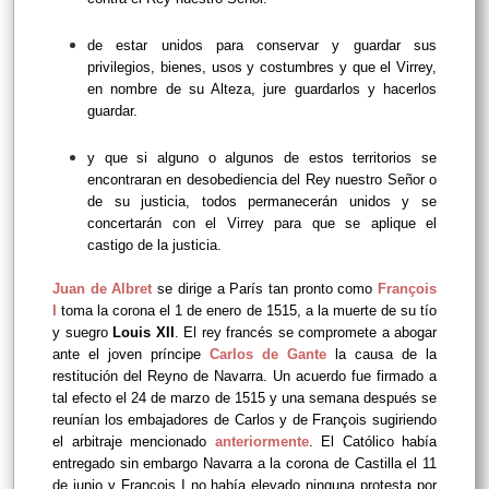
de estar unidos para conservar y guardar sus
privilegios, bienes, usos y costumbres y que el Virrey,
en nombre de su Alteza, jure guardarlos y hacerlos
guardar.
y que si alguno o algunos de estos territorios se
encontraran en desobediencia del Rey nuestro Señor o
de su justicia, todos permanecerán unidos y se
concertarán con el Virrey para que se aplique el
castigo de la justicia.
Juan de Albret
se dirige a París tan pronto como
François
I
toma la corona el 1 de enero de 1515, a la muerte de su tío
y suegro
Louis XII
. El rey francés se compromete a abogar
ante el joven príncipe
Carlos de Gante
la causa de la
restitución del Reyno de Navarra. Un acuerdo fue firmado a
tal efecto el 24 de marzo de 1515 y una semana después se
reunían los embajadores de Carlos y de François sugiriendo
el arbitraje mencionado
anteriormente
. El Católico había
entregado sin embargo Navarra a la corona de Castilla el 11
de junio y François I no había elevado ninguna protesta por