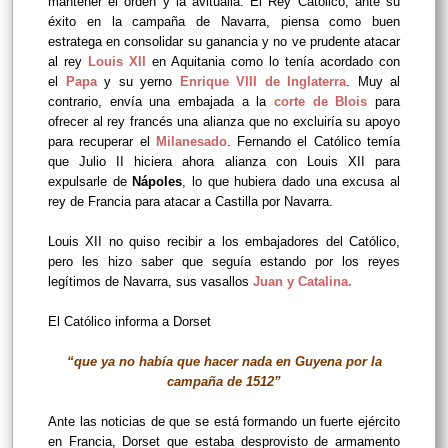
mantener el orden y la avitualla. El Rey Católico, ante su
éxito en la campaña de Navarra, piensa como buen
estratega en consolidar su ganancia y no ve prudente atacar
al rey
Louis XII
en Aquitania como lo tenía acordado con
el
Papa
y su yerno
Enrique VIII de Inglaterra
. Muy al
contrario, envía una embajada a la
corte de Blois
para
ofrecer al rey francés una alianza que no excluiría su apoyo
para recuperar el
Milanesado
. Fernando el Católico temía
que Julio II hiciera ahora alianza con Louis XII para
expulsarle de
Nápoles
, lo que hubiera dado una excusa al
rey de Francia para atacar a Castilla por Navarra.
Louis XII no quiso recibir a los embajadores del Católico,
pero les hizo saber que seguía estando por los reyes
legítimos de Navarra, sus vasallos
Juan y Catalina.
El Católico informa a Dorset
“que ya no había que hacer nada en Guyena por la
campaña de 1512”
Ante las noticias de que se está formando un fuerte ejército
en Francia, Dorset que estaba desprovisto de armamento