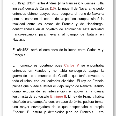
du Drap d’Or”
, entre Andres (villa francesa) y Guînes (villa
inglesa) cerca de Calais (
10
). Enrique II de Navarra no pudo
entonces obtener apoyos para recuperar el trono de Navarra
pero al estar en el centro de la política europea sintió la
rivalidad entre las casas de Francia y de Habsburgo,
confirmándose en el objetivo de aprovechar esta rivalidad
franco-española para llevarla al campo de batalla en
Navarra.
El año1521 será el comienzo de la lucha entre Carlos V y
François I.
El momento es oportuno pues
Carlos V
se encontraba
entonces en Flandes y no había conseguido apagar la
guerra de los comuneros de Castilla, que tenía revuelto a
todo el reino, con las lealtades divididas. El rey de Francia
piensa que puede sustraer el viejo Reyno de Navarra usando
como excusa de su intervención el apoyo a la causa
legitimista de su vasallo
Enrique II
. El rey de Francia había
diseñado una campaña que, en caso de éxito, pudiera tomar
una mayor envergadura de lo que sospechaba el propio
Enrique. El astuto y demoledor plan de François I era