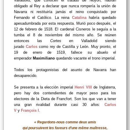
Valladolid, que conocen el tratado de Noyon, habían
obligado al Rey a declarar que nunca rompería la unión de
Navarra ni restituiría jamás el reino conquistado por
Fernando el Católico. La reina
Catalina
habría quedado
apesadumbrada por esta respuesta. Murió poco después, el
12 de febrero de 1518. El cardenal Cisneros le seguía a la
tumba el 8 de noviembre del mismo año. Se reúnen
entonces las
Cortes
en Valladolid siendo
jurado
Carlos
como rey de Castilla y León. Muy pronto, el
19 de enero de 1519, fallece su abuelo el
emperador
Maximiliano
quedando vacante el trono imperial.
Todos los protagonistas del asunto de Navarra han
desaparecido.
Se presenta a la elección imperial
Henri VIII
de Inglaterra,
pero hay dos contendientes de mayor peso para los
electores de la Dieta de Francfort. Son los que van a tener
una gran rivalidad durante casi 30 años:
Carlos
V
y
François I
.
« Regardons-nous comme deux amis
qui poursuivent les faveurs d’une même maîtresse,