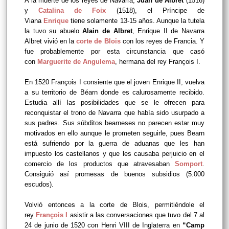
A la muerte de los reyes de Navarra,
Juan de Albret
(1516)
y
Catalina de Foix
(1518), el Príncipe de
Viana
Enrique
tiene solamente 13-15 años. Aunque la tutela
la tuvo su abuelo
Alain de Albret
, Enrique II de Navarra
Albret vivió en la
corte de Blois
con los reyes de Francia. Y
fue probablemente por esta circunstancia que casó
con
Marguerite de Angulema
, hermana del rey François I.
En 1520 François I consiente que el joven Enrique II, vuelva
a su territorio de Béarn donde es calurosamente recibido.
Estudia allí las posibilidades que se le ofrecen para
reconquistar el trono de Navarra que había sido usurpado a
sus padres. Sus súbditos bearneses no parecen estar muy
motivados en ello aunque le prometen seguirle, pues Bearn
está sufriendo por la guerra de aduanas que les han
impuesto los castellanos y que les causaba perjuicio en el
comercio de los productos que atravesaban
Somport
.
Consiguió así promesas de buenos subsidios (5.000
escudos).
Volvió entonces a la corte de Blois, permitiéndole el
rey
François I
asistir a las conversaciones que tuvo del 7 al
24 de junio de 1520 con Henri VIII de Inglaterra en
“Camp