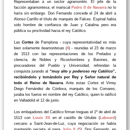
Representaban a un sector
agramontés
. El jefe de la
facción
agramontesa
, el mariscal
Pedro II de Navarra
no lo
haría sin embargo. Don Fernando concede el 24 de abril a
Alonso Carrillo el título de marqués de Falces. Espinal había
sido hombre de confianza de Juan y Catalina pero era
pública su proclividad hacia el rey Católico.
Las
Cortes
de Pamplona - cuya representatividad es más
bien solamente
beamontesas
(
4
) - reunidas el 23 de marzo
de 1513 con las representaciones de los Prelados y
clerecía, de Nobles y Ricoshombres y Barones, de
procuradores del Pueblo y Universidad, refrendan la
conquista jurando al
“muy alto y poderoso rey Católico
”,
recibiéndolo y tomándolo por Rey y Señor natural de
todo el Reino de Navarra
. Ante estas
Cortes
el Virrey
Diego Fernández de Córdova, marqués de los Comares,
juraba los fueros en nombre del rey Católico, quien lo ratificó
en Valladolid el 12 de junio.
Los embajadores del Católico firman treguas el 1º de abril de
1513 con
Louis XII
en el castillo de Urtubie (
Labourd
)
cercano a Saint-Jean-de-Luz, cuya negociación se había
mantenido secreta al papa
Julio II
(
5
). Don Fernando, en