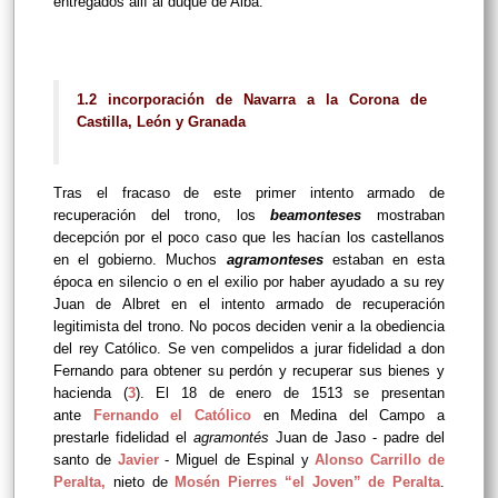
entregados allí al duque de Alba.
1.2 incorporación de Navarra a la Corona de
Castilla, León y Granada
Tras el fracaso de este primer intento armado de
recuperación del trono, los
beamonteses
mostraban
decepción por el poco caso que les hacían los castellanos
en el gobierno. Muchos
agramonteses
estaban en esta
época en silencio o en el exilio por haber ayudado a su rey
Juan de Albret en el intento armado de recuperación
legitimista del trono. No pocos deciden venir a la obediencia
del rey Católico. Se ven compelidos a jurar fidelidad a don
Fernando para obtener su perdón y recuperar sus bienes y
hacienda (
3
). El 18 de enero de 1513 se presentan
ante
Fernando el Católico
en Medina del Campo a
prestarle fidelidad el
agramontés
Juan de Jaso - padre del
santo de
Javier
- Miguel de Espinal y
Alonso Carrillo de
Peralta
,
nieto de
Mosén Pierres “el Joven” de Peralta
.