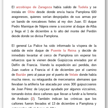
El
arzobispo de Zaragoza
había salido de
Tudela
y se
instala en
Olite
desde donde envía hacia Pamplona 600
aragoneses, quienes serían despojados de sus armas por
un bando de roncaleses fieles al rey don Juan. El duque
Pedro Manrique de Nájera viene a socorrer al duque de Alba
y llega el 1 de diciembre a lo alto del monte del Perdón
desde donde se divisa Pamplona.
El general La Palice ha sido informado la víspera de la
salida de este duque de
Puente la Reina
y decide de
inmediato levantar el cerco de Pamplona sin esperar los
refuerzos que le vienen desde Guipúzcoa enviados por el
Delfín de Francia. Viendo la expedición así perdida, don
Juan vuelve a Francia el 4 de diciembre por el camino
de
Baztán
pero al pasar por el puerto de
Velate
donde había
mucha nieve, su retaguardia de mercenarios alemanes que
llevaban la artillería fue atacada por unos 300 guipuzcoanos
de Joan Pérez de Leyçaur ayudado por algunos vizcaínos,
tomando éstos
doce cañones que llevan a fundir a la ferrería
de Andoain (
2
). También indican las crónicas que los
cañones fueron llevados el 13 de diciembre a Pamplona y