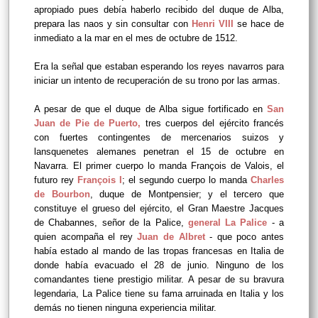
apropiado pues debía haberlo recibido del duque de Alba,
prepara las naos y sin consultar con
Henri VIII
se hace de
inmediato a la mar en el mes de octubre de 1512.
Era la señal que estaban esperando los reyes navarros para
iniciar un intento de recuperación de su trono por las armas.
A pesar de que el duque de Alba sigue fortificado en
San
Juan de Pie de Puerto
,
tres cuerpos del ejército francés
con fuertes contingentes de mercenarios suizos y
lansquenetes alemanes penetran el 15 de octubre en
Navarra. El primer cuerpo lo manda François de Valois, el
futuro rey
François I
; el segundo cuerpo lo manda
Charles
de Bourbon
, duque de Montpensier; y el tercero que
constituye el grueso del ejército, el Gran Maestre Jacques
de Chabannes, señor de la Palice,
general La Palice
- a
quien acompaña el rey
Juan de Albret
- que poco antes
había estado al mando de las tropas francesas en Italia de
donde había evacuado el 28 de junio. Ninguno de los
comandantes tiene prestigio militar. A pesar de su bravura
legendaria, La Palice tiene su fama arruinada en Italia y los
demás no tienen ninguna experiencia militar.