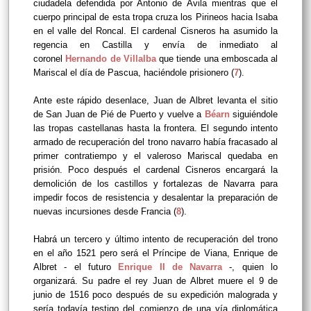
ciudadela defendida por Antonio de Ávila mientras que el
cuerpo principal de esta tropa cruza los Pirineos hacia Isaba
en el valle del Roncal. El cardenal Cisneros ha asumido la
regencia en Castilla y envía de inmediato al
coronel
Hernando de Villalba
que tiende una emboscada al
Mariscal el día de Pascua, haciéndole prisionero (
7
).
Ante este rápido desenlace, Juan de Albret levanta el sitio
de San Juan de Pié de Puerto y vuelve a
Béarn
siguiéndole
las tropas castellanas hasta la frontera. El segundo intento
armado de recuperación del trono navarro había fracasado al
primer contratiempo y el valeroso Mariscal quedaba en
prisión. Poco después el
cardenal Cisneros encargará la
demolición de los castillos y fortalezas de Navarra para
impedir focos de resistencia y desalentar la preparación de
nuevas incursiones desde Francia (
8
).
Habrá un tercero y último intento de recuperación del trono
en el año 1521 pero será el Príncipe de Viana, Enrique de
Albret - el futuro
Enrique II de Navarra
-, quien lo
organizará. Su padre el rey Juan de Albret muere el 9 de
junio de 1516 poco después de su expedición malograda y
sería todavía testigo del comienzo de una vía diplomática