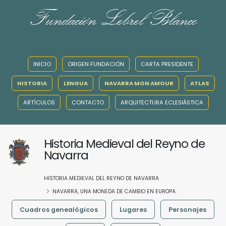
Fundación Lebrel Blanco
INICIO
ORIGEN FUNDACIÓN
CARTA PRESIDENTE
HISTORIA
LENGUA
NAVARRA MON AMOUR
ATLAS
ARTÍCULOS
CONTACTO
ARQUITECTURA ECLESIÁSTICA
Historia Medieval del Reyno de
Navarra
HISTORIA MEDIEVAL DEL REYNO DE NAVARRA
NAVARRA, UNA MONEDA DE CAMBIO EN EUROPA
Cuadros genealógicos
Lugares
Personajes