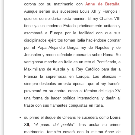
corona por su matrimonio con
Anne de Bretaña
.
Aunque serían sus sucesores Louis XII y François I
quienes consolidarían esta reunión. El rey Charles VIII
tiene ya un moderno Estado prácticamente unitario y
asombrará a Europa por la facilidad con que sus
disciplinados ejércitos toman Italia haciéndose coronar
por el Papa Alejandro Borgia rey de Nápoles y de
Jerusalén y reconociéndole soberanía sobre Roma. Su
vertiginosa marcha en Italia es un reto al Pontificado, a
Maximiliano de Austria y al Rey Católico para dar a
Francia la supremacía en Europa. Las alianzas -
siempre desleales en esta época - que el rey francés
provocará en su contra, crean al término del siglo XV
una forma de hacer política internacional y darán al
traste con sus flamantes conquistas en Italia.
su primo el duque de Orleans le sucederá como
Louis
XII
,
“el padre del pueblo”
. Tras anular su primer
matrimonio, también casará con la misma Anne de