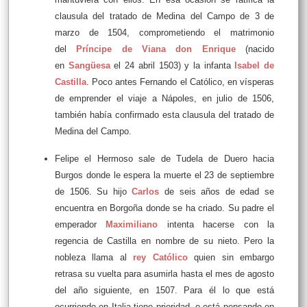
clausula del tratado de Medina del Campo de 3 de
marzo de 1504, comprometiendo el matrimonio
del
Príncipe de Viana don Enrique
(nacido
en
Sangüesa
el 24 abril 1503) y la infanta
Isabel de
Castilla
. Poco antes Fernando el Católico, en vísperas
de emprender el viaje a Nápoles, en julio de 1506,
también había confirmado esta clausula del tratado de
Medina del Campo.
Felipe el Hermoso sale de Tudela de Duero hacia
Burgos donde le espera la muerte el 23 de septiembre
de 1506. Su hijo
Carlos
de seis años de edad se
encuentra en Borgoña donde se ha criado. Su padre el
emperador
Maximiliano
intenta hacerse con la
regencia de Castilla en nombre de su nieto. Pero la
nobleza llama al
rey Católico
quien sin embargo
retrasa su vuelta para asumirla hasta el mes de agosto
del año siguiente, en 1507. Para él lo que está
ocurriendo en Italia tiene prioridad, o está pensando en