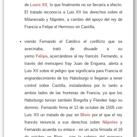
de
Louis XII
, lo que finalmente no se llevaría a efecto.
El tratado reconocía a Luis XII los derechos sobre el
Milanesado y Nápoles, a cambio del apoyo del rey de
Francia a Felipe el Hermoso en Castilla.
viendo Fernando el Católico el conflicto que se
avecinaba, trató de disuadir a su
yerno
Felipe
,
acercándose al rey francés. Fernando, a
través del mensajero fray Juan de Enguera, alerta a
Luis XII sobre el peligro que significaría para Francia el
engrandecimiento de los Habsburgo si llegaran a tener
control sobre Castilla, instalándose por lo tanto a
ambos lados de las fronteras de Francia, ya que los
Habsburgo tenían también Borgoña y Flandes bajo su
dominio. Fernando firma el 12 de octubre de 1505 con
Luis XII un
tratado de paz en
Blois
por el que el rey
francés renuncia a sus derechos sobre
Nápoles
y
Fernando acuerda su enlace - en un acta firmada el 19
de octubre en Blois - con la sobrina del monarca