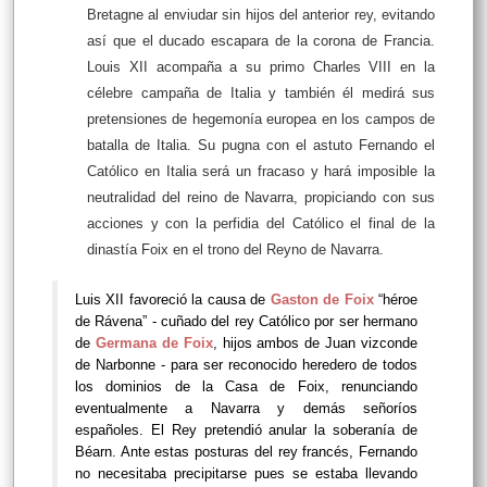
Bretagne al enviudar sin hijos del anterior rey, evitando
así que el ducado escapara de la corona de Francia.
Louis XII acompaña a su primo Charles VIII en la
célebre campaña de Italia y también él medirá sus
pretensiones de hegemonía europea en los campos de
batalla de Italia. Su pugna con el astuto Fernando el
Católico en Italia será un fracaso y hará imposible la
neutralidad del reino de Navarra, propiciando con sus
acciones y con la perfidia del Católico el final de la
dinastía Foix en el trono del Reyno de Navarra.
Luis XII favoreció la causa de
Gaston de Foix
“héroe
de Rávena” - cuñado del rey Católico por ser hermano
de
Germana de Foix
, hijos ambos de Juan vizconde
de Narbonne - para ser reconocido heredero de todos
los dominios de la Casa de Foix, renunciando
eventualmente a Navarra y demás señoríos
españoles. El Rey pretendió anular la soberanía de
Béarn. Ante estas posturas del rey francés, Fernando
no necesitaba precipitarse pues se estaba llevando