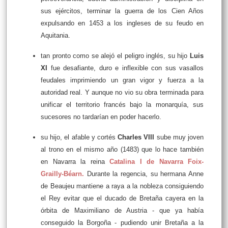
sus ejércitos, terminar la guerra de los Cien Años
expulsando en 1453 a los ingleses de su feudo en
Aquitania.
tan pronto como se alejó el peligro inglés, su hijo
Luis
XI
fue desafiante, duro e inflexible con sus vasallos
feudales imprimiendo un gran vigor y fuerza a la
autoridad real. Y aunque no vio su obra terminada para
unificar el territorio francés bajo la monarquía, sus
sucesores no tardarían en poder hacerlo.
su hijo, el afable y cortés
Charles VIII
sube muy joven
al trono en el mismo año (1483) que lo hace también
en Navarra la reina
Catalina I de Navarra Foix-
Grailly-Béarn
.
Durante la regencia, su hermana Anne
de Beaujeu mantiene a raya a la nobleza consiguiendo
el Rey evitar que el ducado de Bretaña cayera en la
órbita de Maximiliano de Austria - que ya había
conseguido la Borgoña - pudiendo unir Bretaña a la