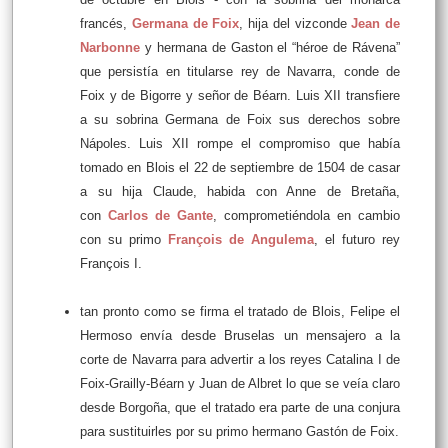
francés,
Germana de Foix
, hija del vizconde
Jean de
Narbonne
y hermana de Gaston el “héroe de Rávena”
que persistía en titularse rey de Navarra, conde de
Foix y de Bigorre y señor de Béarn. Luis XII transfiere
a su sobrina Germana de Foix sus derechos sobre
Nápoles. Luis XII rompe el compromiso que había
tomado en Blois el 22 de septiembre de 1504 de casar
a su hija Claude, habida con Anne de Bretaña,
con
Carlos de Gante
, comprometiéndola en cambio
con su primo
François de Angulema
, el futuro rey
François I.
tan pronto como se firma el tratado de Blois, Felipe el
Hermoso envía desde Bruselas un mensajero a la
corte de Navarra para advertir a los reyes Catalina I de
Foix-Grailly-Béarn y Juan de Albret lo que se veía claro
desde Borgoña, que el tratado era parte de una conjura
para sustituirles por su primo hermano Gastón de Foix.