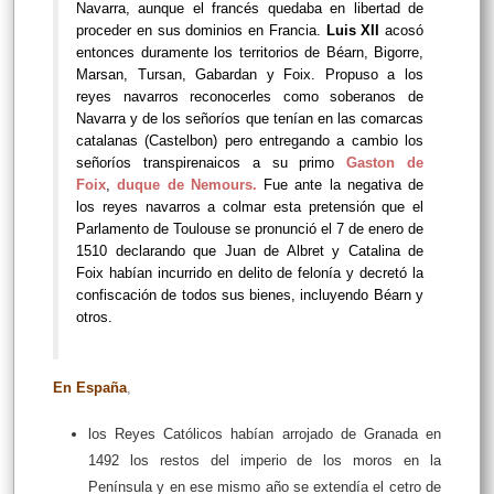
Navarra, aunque el francés quedaba en libertad de
proceder en sus dominios en Francia.
Luis XII
acosó
entonces duramente los territorios de Béarn, Bigorre,
Marsan, Tursan, Gabardan y Foix. Propuso a los
reyes navarros reconocerles como soberanos de
Navarra y de los señoríos que tenían en las comarcas
catalanas (Castelbon) pero entregando a cambio los
señoríos transpirenaicos a su primo
Gaston de
Foix
,
duque de Nemours.
Fue ante la negativa de
los reyes navarros a colmar esta pretensión que el
Parlamento de Toulouse se pronunció el 7 de enero de
1510 declarando que Juan de Albret y Catalina de
Foix habían incurrido en delito de felonía y decretó la
confiscación de todos sus bienes, incluyendo Béarn y
otros.
En España
,
los Reyes Católicos habían arrojado de Granada en
1492 los restos del imperio de los moros en la
Península y en ese mismo año se extendía el cetro de