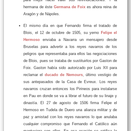
hermana de éste
Germana de Foix
es ahora reina de
Aragón y de Nápoles.
El mismo día en que Fernando firma el tratado de
Blois, el 12 de octubre de 1505, su yerno
Felipe el
Hermoso
enviaba a Navarra un mensajero desde
Bruselas para advertir a los reyes navarros de los
peligros que representaba para ellos las negociaciones
de Blois, pues se trataba de sustituirlos por Gaston de
Foix. Gaston había sido autorizado por Luis XII para
reclamar el
ducado de Nemours
, último vestigio de
sus antepasados de la Casa de Evreux. Los reyes
navarros cruzan entonces los Pirineos para instalarse
en Pau en donde se va a librar el futuro de su linaje y
dinastía. El 27 de agosto de 1506 firma Felipe el
Hermoso en Tudela de Duero una alianza militar y de
paz y amistad con los reyes navarros lo que anulaba
cualquier compromiso que Fernando el Católico aún
mantuviera con ellos. En esa ocasión se ratifica la