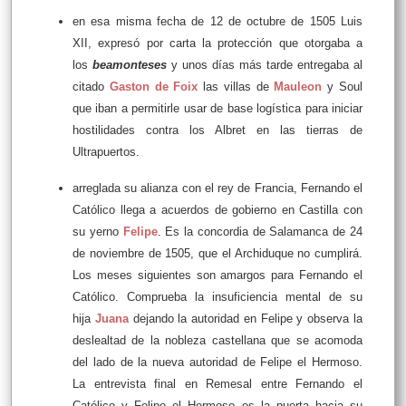
en esa misma fecha de 12 de octubre de 1505 Luis
XII, expresó por carta la protección que otorgaba a
los
beamonteses
y unos días más tarde entregaba al
citado
Gaston de Foix
las villas de
Mauleon
y Soul
que iban a permitirle usar de base logística para iniciar
hostilidades contra los Albret en las tierras de
Ultrapuertos.
arreglada su alianza con el rey de Francia, Fernando el
Católico llega a acuerdos de gobierno en Castilla con
su yerno
Felipe
. Es la concordia de Salamanca de 24
de noviembre de 1505, que el Archiduque no cumplirá.
Los meses siguientes son amargos para Fernando el
Católico. Comprueba la insuficiencia mental de su
hija
Juana
dejando la autoridad en Felipe y observa la
deslealtad de la nobleza castellana que se acomoda
del lado de la nueva autoridad de Felipe el Hermoso.
La entrevista final en Remesal entre Fernando el
Católico y Felipe el Hermoso es la puerta hacia su