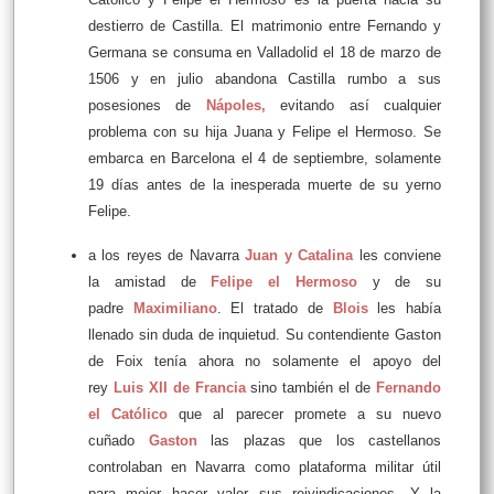
destierro de Castilla. El matrimonio entre Fernando y
Germana se consuma en Valladolid el 18 de marzo de
1506 y en julio abandona Castilla rumbo a sus
posesiones de
Nápoles
,
evitando así cualquier
problema con su hija Juana y Felipe el Hermoso. Se
embarca en Barcelona el 4 de septiembre, solamente
19 días antes de la inesperada muerte de su yerno
Felipe.
a los reyes de Navarra
Juan y Catalina
les conviene
la amistad de
Felipe el Hermoso
y de su
padre
Maximiliano
. El tratado de
Blois
les había
llenado sin duda de inquietud. Su contendiente Gaston
de Foix tenía ahora no solamente el apoyo del
rey
Luis XII de Francia
sino también el de
Fernando
el Católico
que al parecer promete a su nuevo
cuñado
Gaston
las plazas que los castellanos
controlaban en Navarra como plataforma militar útil
para mejor hacer valer sus reivindicaciones. Y la