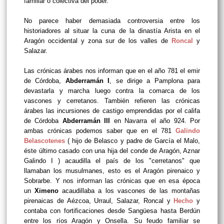
familiar o colectiva del poder.
No parece haber demasiada controversia entre los
historiadores al situar la cuna de la dinastía Arista en el
Aragón occidental y zona sur de los valles de
Roncal
y
Salazar.
Las crónicas árabes nos informan que en el año 781 el emir
de Córdoba,
Abderramán I
, se dirige a Pamplona para
devastarla y marcha luego contra la comarca de los
vascones y cerretanos. También refieren las crónicas
árabes las incursiones de castigo emprendidas por el califa
de Córdoba
Abderramán III
en Navarra el año 924. Por
ambas crónicas podemos saber que en el 781
Galindo
Belascotenes
( hijo de Belasco y padre de García el Malo,
éste último casado con una hija del conde de Aragón, Aznar
Galindo I ) acaudilla el país de los "cerretanos" que
llamaban los musulmanes, esto es el Aragón pirenaico y
Sobrarbe. Y nos informan las crónicas que en esa época
un
Ximeno
acaudillaba a los vascones de las montañas
pirenaicas de Aézcoa, Urraul, Salazar, Roncal y
Hecho
y
contaba con fortificaciones desde Sangüesa hasta Berdún
entre los ríos Aragón y Onsella. Su feudo familiar se