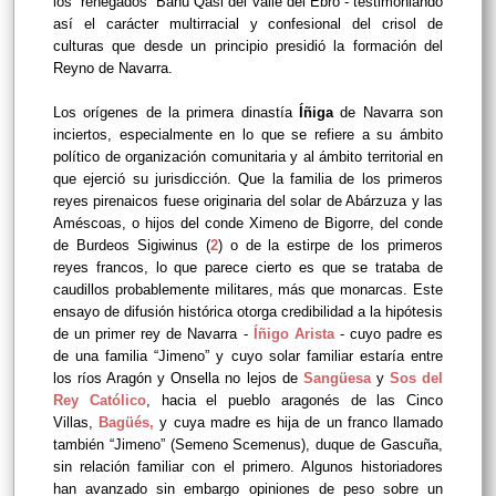
los “renegados” Banu Qasi del valle del Ebro - testimoniando
así el carácter multirracial y confesional del crisol de
culturas que desde un principio presidió la formación del
Reyno de Navarra.
Los orígenes de la primera dinastía
Íñiga
de Navarra son
inciertos, especialmente en lo que se refiere a su ámbito
político de organización comunitaria y al ámbito territorial en
que ejerció su jurisdicción. Que la familia de los primeros
reyes pirenaicos fuese originaria del solar de Abárzuza y las
Améscoas, o hijos del conde Ximeno de Bigorre, del conde
de Burdeos Sigiwinus (
2
) o de la estirpe de los primeros
reyes francos, lo que parece cierto es que se trataba de
caudillos probablemente militares, más que monarcas. Este
ensayo de difusión histórica otorga credibilidad a la hipótesis
de un primer rey de Navarra -
Íñigo Arista
- cuyo padre es
de una familia “Jimeno” y cuyo solar familiar estaría entre
los ríos Aragón y Onsella no lejos de
Sangüesa
y
Sos del
Rey Católico
, hacia el pueblo aragonés de las Cinco
Villas,
Bagüés,
y cuya madre es hija de un franco llamado
también “Jimeno” (Semeno Scemenus), duque de Gascuña,
sin relación familiar con el primero. Algunos historiadores
han avanzado sin embargo opiniones de peso sobre un