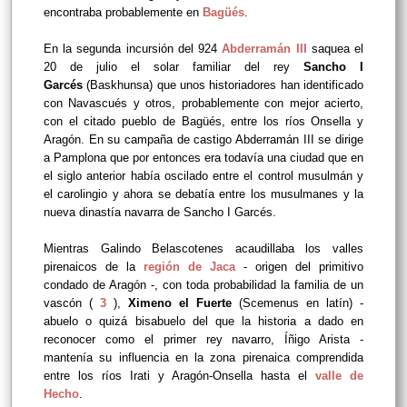
encontraba probablemente en
Bagüés
.
En la segunda incursión del 924
Abderramán III
saquea el
20 de julio el solar familiar del rey
Sancho I
Garcés
(Baskhunsa) que unos historiadores han identificado
con Navascués y otros, probablemente con mejor acierto,
con el citado pueblo de Bagüés, entre los ríos Onsella y
Aragón. En su campaña de castigo Abderramán III se dirige
a Pamplona que por entonces era todavía una ciudad que en
el siglo anterior había oscilado entre el control musulmán y
el carolingio y ahora se debatía entre los musulmanes y la
nueva dinastía navarra de Sancho I Garcés.
Mientras Galindo Belascotenes acaudillaba los valles
pirenaicos de la
región de Jaca
- origen del primitivo
condado de Aragón -, con toda probabilidad la familia de un
vascón (
3
),
Ximeno el Fuerte
(Scemenus en latín) -
abuelo o quizá bisabuelo del que la historia a dado en
reconocer como el primer rey navarro, Íñigo Arista -
mantenía su influencia en la zona pirenaica comprendida
entre los ríos Irati y Aragón-Onsella hasta el
valle de
Hecho
.