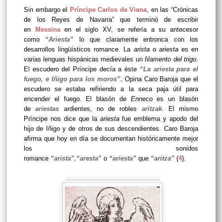
Sin embargo el
Príncipe Carlos de Viana
, en las “Crónicas
de los Reyes de Navarra” que terminó de escribir
en
Messina
en el siglo XV, se refería a su antecesor
como
“Ariesta”
lo que claramente entronca con los
desarrollos lingüísticos romance. La
arista
o
ariesta
es en
varias lenguas hispánicas medievales un
filamento del trigo
.
El escudero del Príncipe decía a éste
“La ariesta para el
fuego, e Iñigo para los moros”
.
Opina Caro Baroja que el
escudero se estaba refiriendo a la seca paja útil para
encender el fuego. El blasón de
Enneco
es un blasón
de
ariestas
ardientes, no de robles
aritzak
.
El mismo
Príncipe nos dice que la
ariesta
fue emblema y apodo del
hijo de Iñigo y de otros de sus descendientes. Caro Baroja
afirma que hoy en día se documentan históricamente mejor
los sonidos
romance
“arista”,“aresta”
o
“ariesta”
que
“aritza”
(
4
).