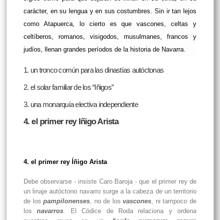
carácter, en su lengua y en sus costumbres. Sin ir tan lejos
como Atapuerca, lo cierto es que vascones, celtas y
celtíberos, romanos, visigodos, musulmanes, francos y
judíos, llenan grandes períodos de la historia de Navarra.
1. un tronco común para las dinastías autóctonas
2. el solar familiar de los “Iñigos”
3. una monarquía electiva independiente
4. el primer rey Iñigo Arista
4.
el primer rey Íñigo Arista
Debe observarse - insiste Caro Baroja - que el primer rey de
un linaje autóctono navarro surge a la cabeza de un territorio
de los
pampilonenses
, no de los
vascones
, ni tampoco de
los
navarros
.
El Códice de Roda relaciona y ordena