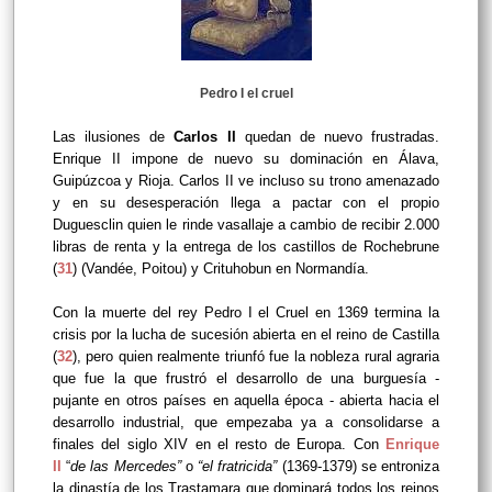
Pedro I el cruel
Las ilusiones de
Carlos II
quedan de nuevo frustradas.
Enrique II impone de nuevo su dominación en Álava,
Guipúzcoa y Rioja. Carlos II ve incluso su trono amenazado
y en su desesperación llega a pactar con el propio
Duguesclin quien le rinde vasallaje a cambio de recibir 2.000
libras de renta y la entrega de los castillos de
Rochebrune
(
31
) (Vandée, Poitou) y Crituhobun en Normandía.
Con la muerte del rey Pedro I el Cruel en 1369 termina la
crisis por la lucha de sucesión abierta en el reino de Castilla
(
32
), pero quien realmente triunfó fue la nobleza rural agraria
que fue la que frustró el desarrollo de una burguesía -
pujante en otros países en aquella época - abierta hacia el
desarrollo industrial, que empezaba ya a consolidarse a
finales del siglo XIV en el resto de Europa. Con
Enrique
II
“
de las Mercedes”
o
“el fratricida”
(1369-1379) se entroniza
la dinastía de los Trastamara que dominará todos los reinos