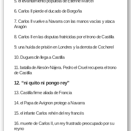
5. el levantamiento populista de Etienne Marcel
6. Carlos II pierde el ducado de Borgoña
7. Carlos II vuelve a Navarra con las manos vacías y ataca
Aragón
8. Carlos II en las disputas fratricidas por el trono de Castilla
9. una huída de prisión en Londres y la derrota de Cocherel
10. Duguesclin llega a Castilla
11. batalla de Alesón-Nájera. Pedro el Cruel recupera el trono
de Castilla
12. “ni quito ni pongo rey”
13. Castilla firme aliada de Francia
14. el Papa de Avignon protege a Navarra
15. el infante Carlos rehén del rey francés
16. muerte de Carlos II, un rey frustrado preocupado por su
reyno