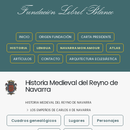
Fundación Lebrel Blanco
INICIO
ORIGEN FUNDACIÓN
CARTA PRESIDENTE
HISTORIA
LENGUA
NAVARRA MON AMOUR
ATLAS
ARTÍCULOS
CONTACTO
ARQUITECTURA ECLESIÁSTICA
Historia Medieval del Reyno de
Navarra
HISTORIA MEDIEVAL DEL REYNO DE NAVARRA
LOS EMPEÑOS DE CARLOS II DE NAVARRA
Cuadros genealógicos
Lugares
Personajes