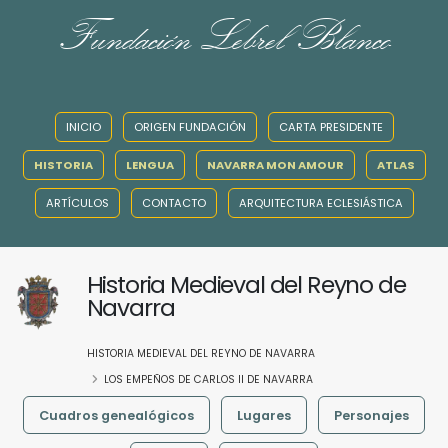
Fundación Lebrel Blanco
INICIO
ORIGEN FUNDACIÓN
CARTA PRESIDENTE
HISTORIA
LENGUA
NAVARRA MON AMOUR
ATLAS
ARTÍCULOS
CONTACTO
ARQUITECTURA ECLESIÁSTICA
Historia Medieval del Reyno de
Navarra
HISTORIA MEDIEVAL DEL REYNO DE NAVARRA
LOS EMPEÑOS DE CARLOS II DE NAVARRA
Cuadros genealógicos
Lugares
Personajes