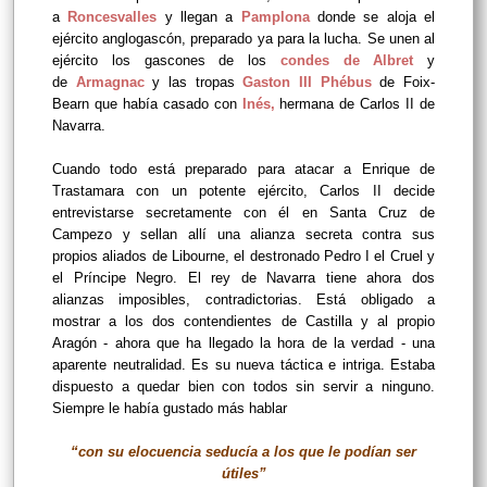
a
Roncesvalles
y llegan a
Pamplona
donde se aloja el
ejército anglogascón, preparado ya para la lucha. Se unen al
ejército los gascones de los
condes de Albret
y
de
Armagnac
y las tropas
Gaston III Phébus
de Foix-
Bearn que había casado con
Inés
,
hermana de Carlos II de
Navarra.
Cuando todo está preparado para atacar a Enrique de
Trastamara con un potente ejército, Carlos II decide
entrevistarse secretamente con él en Santa Cruz de
Campezo y sellan allí una alianza secreta contra sus
propios aliados de Libourne, el destronado Pedro I el Cruel y
el Príncipe Negro. El rey de Navarra tiene ahora dos
alianzas imposibles, contradictorias. Está obligado a
mostrar a los dos contendientes de Castilla y al propio
Aragón - ahora que ha llegado la hora de la verdad - una
aparente neutralidad. Es su nueva táctica e intriga. Estaba
dispuesto a quedar bien con todos sin servir a ninguno.
Siempre le había gustado más hablar
“con su elocuencia seducía a los que le podían ser
útiles”