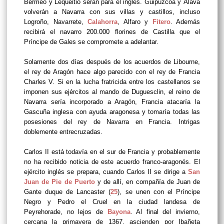
Bermeo y Lequeitio serán para el inglés. Guipúzcoa y Álava
volverán a Navarra con sus villas y castillos, incluso
Logroño, Navarrete,
Calahorra
, Alfaro y
Fitero
. Además
recibirá el navarro 200.000 florines de Castilla que el
Príncipe de Gales se compromete a adelantar.
Solamente dos días después de los acuerdos de Libourne,
el rey de Aragón hace algo parecido con el rey de Francia
Charles V. Si en la lucha fratricida entre los castellanos se
imponen sus ejércitos al mando de Duguesclin, el reino de
Navarra sería incorporado a Aragón, Francia atacaría la
Gascuña inglesa con ayuda aragonesa y tomaría todas las
posesiones del rey de Navarra en Francia. Intrigas
doblemente entrecruzadas.
Carlos II está todavía en el sur de Francia y probablemente
no ha recibido noticia de este acuerdo franco-aragonés. El
ejército inglés se prepara, cuando Carlos II se dirige a
San
Juan de Pie de Puerto
y de allí, en compañía de Juan de
Gante duque de Lancaster (
25
), se unen con el Príncipe
Negro y Pedro el Cruel en la ciudad landesa de
Peyrehorade, no lejos de
Bayona
. Al final del invierno,
cercana la primavera de 1367, ascienden por Ibañeta