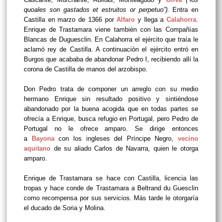
quoales son gastados et estruitos or perpetuo”).
Entra en
Castilla en marzo de 1366 por
Alfaro
y llega a
Calahorra
.
Enrique de Trastamara viene también con las Compañías
Blancas de Duguesclin. En Calahorra el ejército que traía le
aclamó rey de Castilla. A continuación el ejército entró en
Burgos que acababa de abandonar Pedro I, recibiendo allí la
corona de Castilla de manos del arzobispo.
Don Pedro trata de componer un arreglo con su medio
hermano Enrique sin resultado positivo y sintiéndose
abandonado por la buena acogida que en todas partes se
ofrecía a Enrique, busca refugio en Portugal,
pero Pedro de
Portugal no le ofrece amparo. Se dirige entonces
a
Bayona
con los ingleses del Príncipe Negro,
vecino
aquitano
de su aliado Carlos de Navarra, quien le otorga
amparo.
Enrique de Trastamara se hace con Castilla, licencia las
tropas y hace conde de Trastamara a Beltrand du Guesclin
como recompensa por sus servicios. Más tarde le otorgaría
el ducado de Soria y Molina.