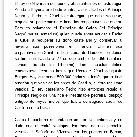
El rey de Navarra recompone y afina entonces su estrategia.
Acude a Bayona en donde plantea a sus aliados el Príncipe
Negro y Pedro el Cruel la estrategia que debe seguirse,
negocia su participación y hace los preparativos de guerra.
Pero es solamente el
Príncipe de Gales
(“el Príncipe
Negro” por su armadura) quien puede ahora ayudar a Pedro
el Cruel a recuperar su trono castellano y conservar al
navarro sus posesiones en Francia. Ultiman sus
preparativos en Saint-Emilion, cerca de Burdeos, en donde
se firma un tratado el 27 de septiembre de 1366 (también
llamado tratado de Libourne). Las clausulas deben
conservarse secretas hasta que Pedro el Cruel conquiste
Burgos. Hay que pagar 500.000 florines al inglés que al final
tendrían que venir de las arcas de Castilla, si ésta resultara
vencida. El rey castellano Pedro hizo entonces regalo al
Príncipe Negro de una rica e inestimable pedrería, despojo
antiguo de reyes moros que había conseguido sacar de
Castilla en su huida.
Carlos II confirma su protagonismo en la contienda y no
duda que obtendrá ventajas.
En caso de una probable
victoria, el Señorío de Vizcaya con los puertos de Bilbao,