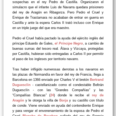
sospechas en el rey Pedro de Castilla. Organizaron el
simulacro que el infante Luis de Navarra quedara prisionero
del rey de Aragón en Ribagorza. Pero Pedro el Cruel y
Enrique de Trastamara no acababan de entrar en guerra en
Castilla y ante la espera Carlos II trató incluso con Enrique
en un triple juego del que era maestro.
Pedro el Cruel había pactado la ayuda del ejército inglés del
príncipe Eduardo de Gales,
el Príncipe Negro
, a cambio de
buenas sumas del tesoro real. Álava y Vizcaya, protegidas
por Castilla, hubieran sido entregadas a Carlos II por permitir
el paso de los ingleses por territorio navarro.
Tras haber infligido numerosas derrotas a los navarros en
las plazas de Normandía en favor del rey de Francia, llega a
Barcelona en 1366 enviado por Charles V el bretón
Bertrand
Duguesclin
- castellanizado como el condestable Beltrán
Duguesclín - con las “Grandes Compañías” y las
“Compañías Blancas” (
24
) donde le recibe el
rey de
Aragón
y le otorga la villa de
Borja
y su castillo con título
de conde. Viene enviado en ayuda del contendiente Enrique
y para vengar el envenenamiento de la esposa de Pedro el
Cruel
Blanche de Bourbon
cuñada del rey de Francia