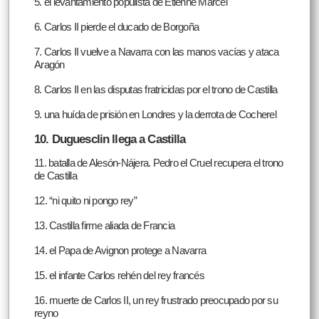
5. el levantamiento populista de Etienne Marcel
6. Carlos II pierde el ducado de Borgoña
7. Carlos II vuelve a Navarra con las manos vacías y ataca
Aragón
8. Carlos II en las disputas fratricidas por el trono de Castilla
9. una huída de prisión en Londres y la derrota de Cocherel
10. Duguesclin llega a Castilla
11. batalla de Alesón-Nájera. Pedro el Cruel recupera el trono
de Castilla
12. “ni quito ni pongo rey”
13. Castilla firme aliada de Francia
14. el Papa de Avignon protege a Navarra
15. el infante Carlos rehén del rey francés
16. muerte de Carlos II, un rey frustrado preocupado por su
reyno