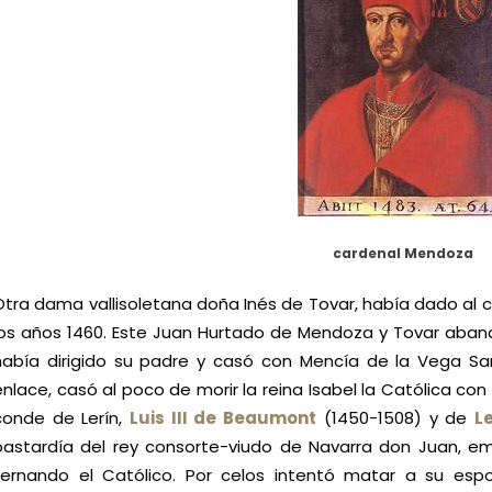
cardenal Mendoza
Otra dama vallisoletana doña Inés de Tovar, había dado al c
los años 1460. Este Juan Hurtado de Mendoza y Tovar abando
había dirigido su padre y casó con Mencía de la Vega San
enlace, casó al poco de morir la reina Isabel la Católica con
conde de Lerín,
Luis III de Beaumont
(1450-1508) y de
L
bastardía del rey consorte-viudo de Navarra don Juan, e
Fernando el Católico. Por celos intentó matar a su e