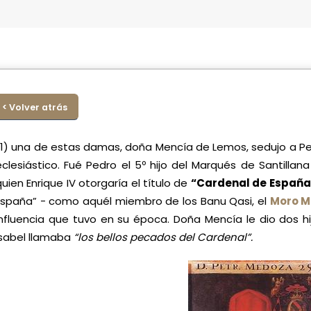
< Volver atrás
(1) una de estas damas, doña Mencía de Lemos, sedujo a P
eclesiástico. Fué Pedro el 5º hijo del Marqués de Santilla
quien Enrique IV otorgaría el título de
“Cardenal de España
España” - como aquél miembro de los Banu Qasi, el
Moro M
influencia que tuvo en su época. Doña Mencía le dio dos hij
Isabel llamaba
“los bellos pecados del Cardenal”.