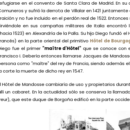
refugiarse en el convento de Santa Clara de Madrid. En su a
Comuneros y sufrió la derrota de Villalar en 1421 juntamente
traición y no fue incluido en el perdón real de 1522. Entonce
sirviéndole en sus campañas militares de Italia encont
(hacia 1523) en Alexandría de la Palla. Su hijo Diego fundó 
francés) en la parte oriental del primitivo
Hôtel de Bourgo
Diego fue el primer
"maître d'Hôtel"
que se conoce con est
Francisco I. Debería entonces llamarse Jacques de Mandos
persona como "maître" del rey de Francia, siendo además e
la corte la muerte de dicho rey en 1547.
El Hôtel de Mandosse cambiaría de uso y propietarios durante lo
allí un cabaret. En la actualidad sólo se conserva la llamad
Peur), que este duque de Borgoña edificó en la parte occiden