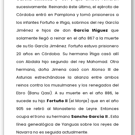
sucesivamente. Reinando éste último, el ejército de
Córdoba entró en Pamplona y tomó prisioneros a
los infantes Fortuño e Iñiga, sobrinos del rey García
Jiménez e hijos de don
García Iñiguez
que
solamente llegó a reinar en el año 867 a la muerte
de su tío García Jiménez. Fortuño estuvo prisionero
20 años en Córdoba. Su hermana Íñiga casó allí
con Abdala hijo segundo del rey Mahomad. Otra
hermana, doña Jimena casó con Alonso III de
Asturias estrechándose la alianza entre ambos
reinos contra los musulmanes y los renegados del
Ebro (Banu Qasi). A su muerte en el año 886, le
sucede su hijo
Fortuño II
(el Monje) que en el año
905 se retiró al Monasterio de Leyre. Entonces
ocupa el trono su hermano
Sancho García II .
Esta
línea genealógica de Yanguas sobre los reyes de
Navarra no es seguida actualmente.