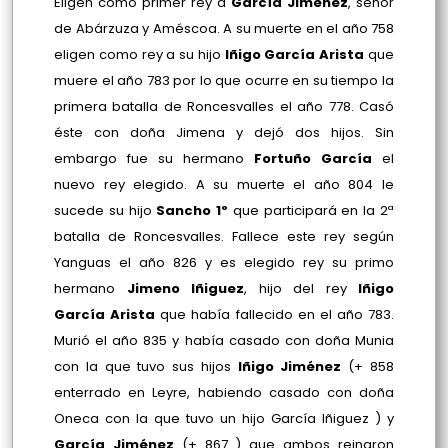
Eligen como primer rey a
García Jiménez
, señor
de Abárzuza y Améscoa. A su muerte en el año 758
eligen como rey a su hijo
Iñigo García Arista
que
muere el año 783 por lo que ocurre en su tiempo la
primera batalla de Roncesvalles el año 778. Casó
éste con doña Jimena y dejó dos hijos. Sin
embargo fue su hermano
Fortuño
García
el
nuevo rey elegido. A su muerte el año 804 le
sucede su hijo
Sancho 1º
que participará en la 2ª
batalla de Roncesvalles. Fallece este rey según
Yanguas el año 826 y es elegido rey su primo
hermano
Jimeno Iñiguez
, hijo del rey
Iñigo
García Arista
que había fallecido en el año 783.
Murió el año 835 y había casado con doña Munia
con la que tuvo sus hijos
Iñigo Jiménez
(+ 858
enterrado en Leyre, habiendo casado con doña
Oneca con la que tuvo un hijo García Iñiguez ) y
García Jiménez
(+ 867 ) que ambos reinaron