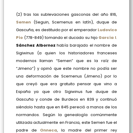
(2) tras las sublevaciones gasconas del año 816,
Semen
(Seguin, Scemenus en latín), duque de
Gascuña, es destituido por el emperador
Ludovico
Pío
(778-849) tomando el ducado su hijo
García I
.
Sánchez Albornoz
había barajado el nombre de
Sigiwinus (a quien los historiadores franceses
modernos llaman “Semen” que es la raíz de
“Jimeno”) y opinó que este nombre no podía ser
una deformación de Scemenus (Jimeno) por lo
que creyó que era gratuito pensar que vino a
España ya que otro Sigiwinus fue duque de
Gascuña y conde de Burdeos en 839 y continuó
siéndolo hasta que en 845 pereció a manos de los
normandos. Según la genealogía comúnmente
utilizada actualmente en Francia, este Semen fue el
padre de
Onneca
, la madre del primer rey