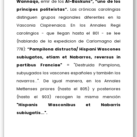
Wannaqo,
emir de los
Al-Baskuns”, “uno de los
príncipes politeístas”.
Las crónicas carolingias
distinguen grupos regionales diferentes en la
Vasconia Cispirenaica. En los Annales Regii
carolingios - que llegan hasta el 801 - se lee
(hablando de la expedicion de Carlomagno del
778):
“Pampilona distructa/ Hispani Wascones
subiugatos, etiam et Nabarros, reversus in
partibus Franciae"
= "Destruida Pamplona,
subyugados los vascones españoles y también los
navarros...". De igual manera, en los Annales
Mettenses priores (hasta el 805) y posteriores
(hasta el 903) recogen la misma mención
"Hispanis Wasconibus et Nabarris
subiugatis...".