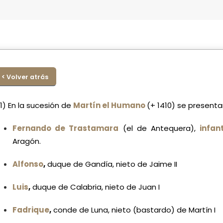
< Volver atrás
(1)
En la sucesión de
Martín el Humano
(+ 1410)
se presentan
Fernando de Trastamara
(el de Antequera),
infan
Aragón.
Alfonso
,
duque de Gandía, nieto de Jaime II
Luis
,
duque de Calabria, nieto de Juan I
Fadrique
,
conde de Luna, nieto (bastardo) de Martín I