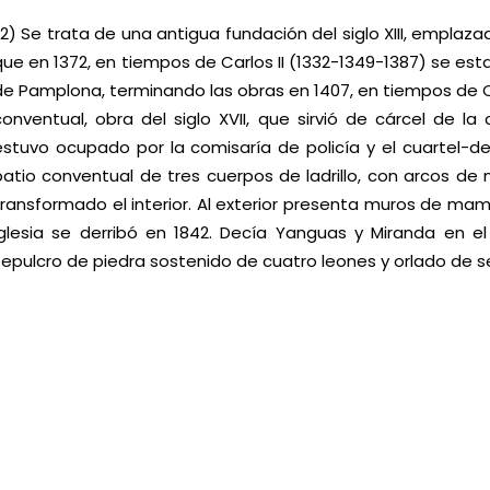
(2) Se trata de una antigua fundación del siglo XIII, emplaz
que en 1372, en tiempos de Carlos II
(1332-1349-1387)
se esta
de Pamplona, terminando las obras en 1407, en tiempos de Carl
conventual, obra del siglo XVII, que sirvió de cárcel de 
estuvo ocupado por la comisaría de policía y el cuartel-d
patio conventual de tres cuerpos de ladrillo, con arcos de
transformado el interior. Al exterior presenta muros de mam
iglesia se derribó en 1842. Decía Yanguas y Miranda en el
sepulcro de piedra sostenido de cuatro leones y orlado de 