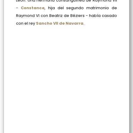
León. Una hermana consanguínea de Raymond VII
-
Constance
, hija del segundo matrimonio de
Raymond VI con Beatriz de Béziers - había casado
con el rey
Sancho VII de Navarra
.