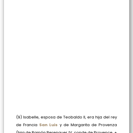
(9) Isabelle, esposa de Teobaldo II,
era hija del rey
de Francia
San Luis
y de Margarita de Provenza
(hija de Ramón Berenguer IV, conde de Provence, +