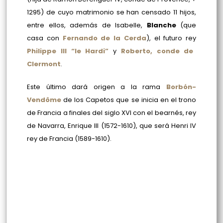
1295) de cuyo matrimonio se han censado 11 hijos,
entre ellos, además de Isabelle,
Blanche
(que
casa con
Fernando de la Cerda
), el futuro rey
Philippe III “le Hardi”
y
Roberto, conde de
Clermont
.
Este último dará origen a la rama
Borbón-
Vendôme
de los Capetos que se inicia en el trono
de Francia a finales del siglo XVI con el bearnés, rey
de Navarra, Enrique III (1572-1610), que será Henri IV
rey de Francia (1589-1610).