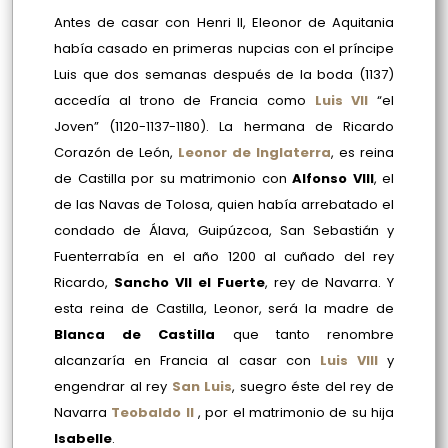
Antes de casar con Henri II, Eleonor de Aquitania
había casado en primeras nupcias con el príncipe
Luis que dos semanas después de la boda (1137)
accedía al trono de Francia como
Luis VII
“el
Joven” (1120-1137-1180). La hermana de Ricardo
Corazón de León,
Leonor de Inglaterra
, es reina
de Castilla por su matrimonio con
Alfonso VIII
, el
de las Navas de Tolosa, quien había arrebatado el
condado de Álava, Guipúzcoa, San Sebastián y
Fuenterrabía en el año 1200 al cuñado del rey
Ricardo,
Sancho VII el Fuerte
, rey de Navarra. Y
esta reina de Castilla, Leonor, será la madre de
Blanca de Castilla
que tanto renombre
alcanzaría en Francia al casar con
Luis VIII
y
engendrar al rey
San Luis
, suegro éste del rey de
Navarra
Teobaldo II
, por el matrimonio de su hija
Isabelle
.