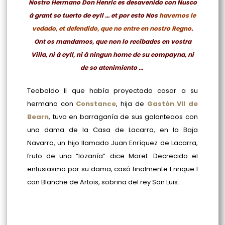
Nostro Hermano Don Henric es desavenido con Nusco
à grant so tuerto de eyll ... et por esto Nos
havemos le
vedado, et defendido, que no entre en nostro Regno
.
Ont os mandamos, que non lo recibades en vostra
Villa, ni à eyll, ni à ningun home de su compayna, ni
de so atenimiento ...
Teobaldo II que había proyectado casar a su
hermano con
Constance
, hija de
Gastón VII de
Bearn
, tuvo en barraganía de sus galanteaos con
una dama de la Casa de Lacarra, en la Baja
Navarra, un hijo llamado Juan Enríquez de Lacarra,
fruto de una “lozanía” dice Moret. Decrecido el
entusiasmo por su dama, casó finalmente Enrique I
con Blanche de Artois, sobrina del rey San Luis.