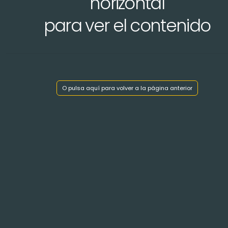
horizontal
para ver el contenido
Mostrar índice de capítulos
O pulsa aquí para volver a la página anterior
< Volver atrás