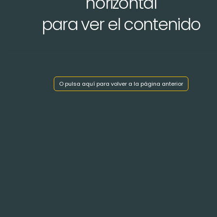
horizontal
para ver el contenido
Mostrar índice de capítulos
O pulsa aquí para volver a la página anterior
< Volver atrás