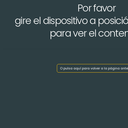
Por favor
gire el dispositivo a posici
para ver el conte
Mostrar índice de capítulos
< Volver atrás
O pulsa aquí para volver a la página ante