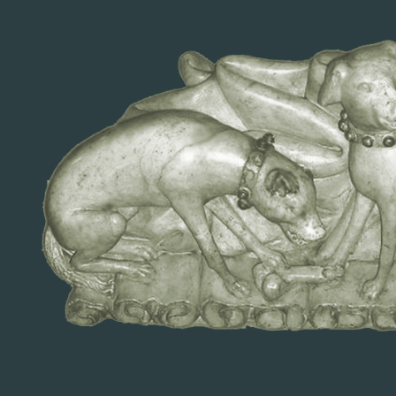
Fundación Lebrel Blanco
INICIO
ORIGEN FUNDACIÓN
CARTA PRESIDENTE
HISTORIA
LENGUA
NAVARRA MON AMOUR
ATLAS
ARTÍCULOS
CONTACTO
ARQUITECTURA ECLESIÁSTICA
Historia Medieval del Reyno de
Navarra
HISTORIA MEDIEVAL DEL REYNO DE NAVARRA
ANEXO
Cuadros genealógicos
Lugares
Personajes
Mapas
Temático