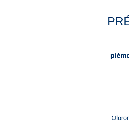
PR
piémo
Oloron