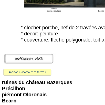
abside
semi-circulaire
flèche
* clocher-porche, nef de 2 travées av
* décor: peinture
* couverture: flèche polygonale; toit
ruines du château Bazerques
Précilhon
piémont Oloronais
Béarn