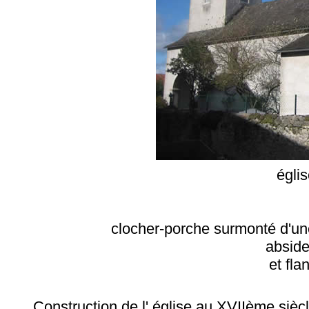
églis
clocher-porche surmonté d'un
abside
et fla
Construction de l' église au XVIIème siècl