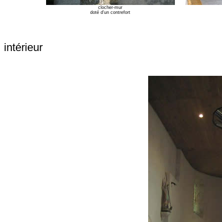
clocher-mur
doté d'un contrefort
intérieur