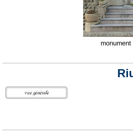
monument a
Ri