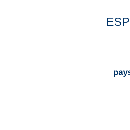
ES
pay