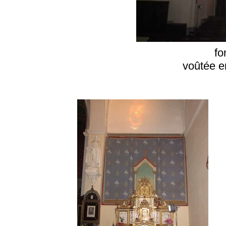
fo
voûtée e