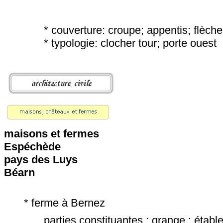
* couverture: croupe; appentis; flèch
* typologie: clocher tour; porte ouest
maisons et fermes
Espéchède
pays des Luys
Béarn
* ferme à Bernez
parties constituantes : grange ; établ