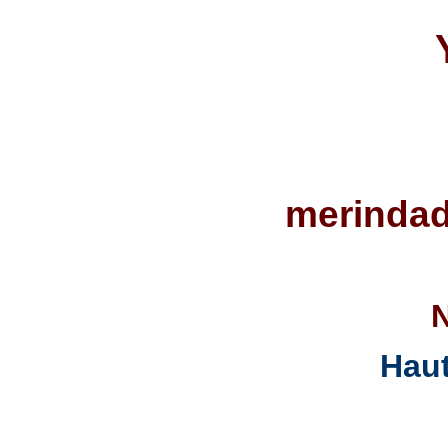
merinda
N
Haut