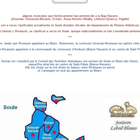
algunos municipios que históricamente han pertenecido a la Baja Navarra
(Osserain, Domezain-Berraute, Echarri, Aroue-Ithorots-Olhalby, Lohitzun-Oyhercq, Pagolle)
son a veces clasificados actualmente en Soule (listados oficiales del departamento de Pirineos-Atlánticos)
o Gestas y Rivareyte, se clasifican a veces en Soule, aunque tradicionalmente se han considerado pertene
***
, tandis que Rivareyte appartient au Béarn. Neanmoins, la commune Osserain-Rivareyte est parfois citée 
Rivareyte appartient a la communauté de communes d'Amikuze (Basse Navarre) et au canton de Saint Pa
***
Gestas est consideré par le Conseil des Pyrénées Atlantiques une enclave de Soule en Béarn des Gaves,
aujourd'hui attachée au canton de Saint-Palais (Basse-Navarre).
Elle est située sur la rive droite du Saison, entre Rivehaute en amont
et Campagne en aval qui appartiennent au Béarn.