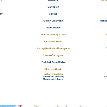
os
Mendi
Garindein
ïby
Gestas
Gotein-Libarrenx
Monca
Idaux-Mendy
Ithorots-Olhaïby-Aroue
Ol
Larrebieu-Arrast
O
Larroy-Mendibieu-Moncayolle
Laruns-Berrogain
L'Hôpital Saint-Blaise
e
Libarrenx-Gotein
Licharre-Mauléon
Lohitzun-Oyhercq
Vi
Mauléon-Licharre