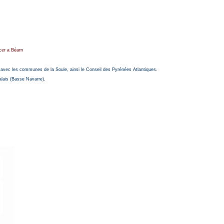
cer a Béarn
avec les communes de la Soule, ainsi le Conseil des Pyrénées Atlantiques.
lais (Basse Navarre).