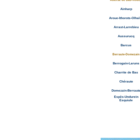
Abense de Bas-Viod
Ainharp
Aroue-Ithorots-Olha
Arrast-Larrebieu
Aussurucq
Barcus
Berraute-Domezain
Berrogain-Laruns
Charrite de Bas
Chéraute
Domezain-Berraut
Espès-Undurein
Esquiule