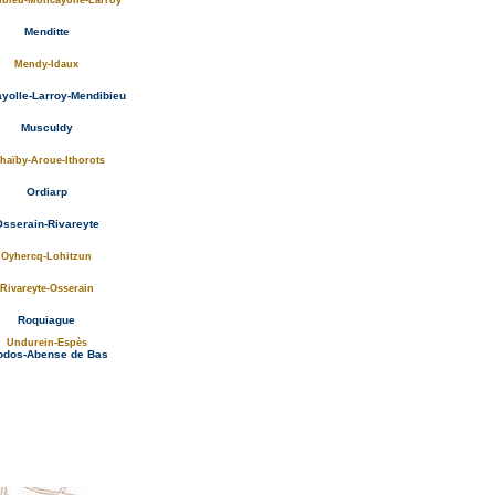
bieu-Moncayolle-Larroy
Menditte
Mendy-Idaux
yolle-Larroy-Mendibieu
Musculdy
haïby-Aroue-Ithorots
Ordiarp
sserain-Rivareyte
Oyhercq-Lohitzun
Rivareyte-Osserain
Roquiague
Undurein-Espès
odos-Abense de Bas