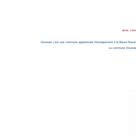
otros, com
Osserain c'est une commune appartenant historiquement à la Basse-Navarre
La commune Osserain-