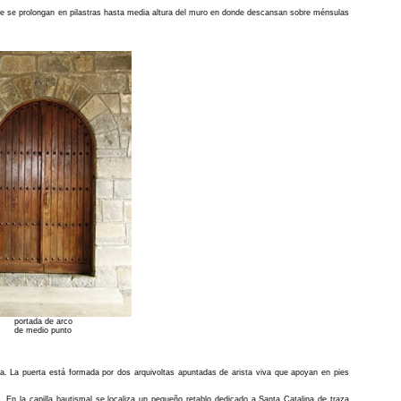
ue se prolongan en pilastras hasta media altura del muro en donde descansan sobre ménsulas
portada de arco
de medio punto
lla. La puerta está formada por dos arquivoltas apuntadas de arista viva que apoyan en pies
I. En la capilla bautismal se localiza un pequeño retablo dedicado a Santa Catalina de traza