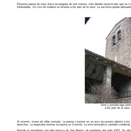
Presenta planta de nave única rectangular de tres tramos, más ábside semicircular que se 
trilobuladas. Un coro de madera se levanta a los pies de la nave. La sacristía queda adosada a
torre y portada bajo pórt
a los pies de la nave
Al exterior, muros de sillar menudo. La puerta consiste en un arco escarzano abierta a los
derechos. La arquivolta exterior incorpora un Crismón. La torre prismática, también medieval
Preside el presbiterio una talla barroca de San Martín, de mediados del siglo XVIII. Se ubi