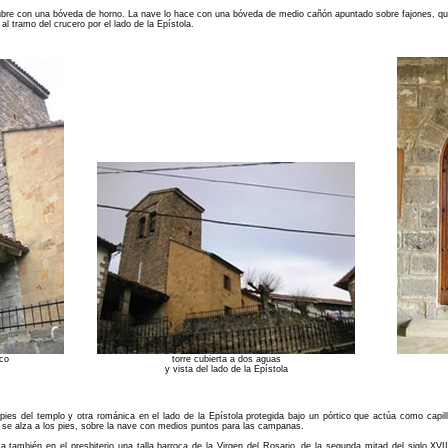
cubre con una bóveda de horno. La nave lo hace con una bóveda de medio cañón apuntado sobre fajones, q
l tramo del crucero por el lado de la Epístola.
ico
torre cubierta a dos aguas
y vista del lado de la Epístola
 pies del templo y otra románica en el lado de la Epístola protegida bajo un pórtico que actúa como capi
, se alza a los pies, sobre la nave con medios puntos para las campanas.
ca también en el presbiterio una talla barroca de la Virgen del Rosario, de la segunda mitad del siglo XVI