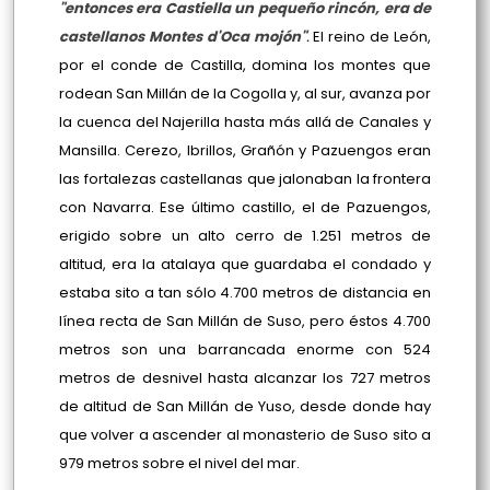
"entonces era Castiella un pequeño rincón, era de
castellanos Montes d'Oca mojón"
.
El reino de León,
por el conde de Castilla, domina los montes que
rodean San Millán de la Cogolla y, al sur, avanza por
la cuenca del Najerilla hasta más allá de Canales y
Mansilla. Cerezo, Ibrillos, Grañón y Pazuengos eran
las fortalezas castellanas que jalonaban la frontera
con Navarra. Ese último castillo, el de Pazuengos,
erigido sobre un alto cerro de 1.251 metros de
altitud, era la atalaya que guardaba el condado y
estaba sito a tan sólo 4.700 metros de distancia en
línea recta de San Millán de Suso, pero éstos 4.700
metros son una barrancada enorme con 524
metros de desnivel hasta alcanzar los 727 metros
de altitud de San Millán de Yuso, desde donde hay
que volver a ascender al monasterio de Suso sito a
979 metros sobre el nivel del mar.