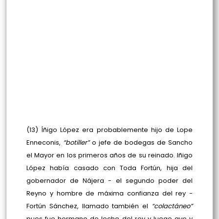
(13) Íñigo López era probablemente hijo de Lope
Enneconis,
“botiller”
o jefe de bodegas de Sancho
el Mayor en los primeros años de su reinado. Iñigo
López había casado con Toda Fortún, hija del
gobernador de Nájera - el segundo poder del
Reyno y hombre de máxima confianza del rey -
Fortún Sánchez, llamado también el
“colactáneo”
pues fue hermano de leche del rey y luego ayo y